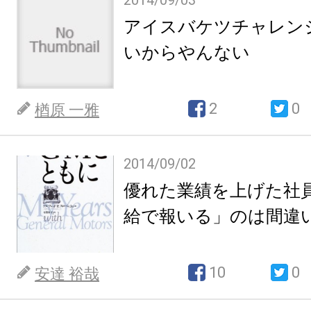
2014/09/03
アイスバケツチャレン
いからやんない
2
0
楢原 一雅
2014/09/02
優れた業績を上げた社
給で報いる」のは間違
10
0
安達 裕哉