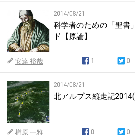
2014/08/21
科学者のための「聖書
ド【原論】
1
0
安達 裕哉
2014/08/21
北アルプス縦走記2014(8.13
0
0
楢原 一雅