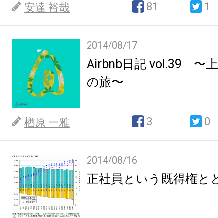
81
1
安達 裕哉
2014/08/17
Airbnb日記 vol.39
の旅〜
3
0
楢原 一雅
2014/08/16
正社員という既得権と