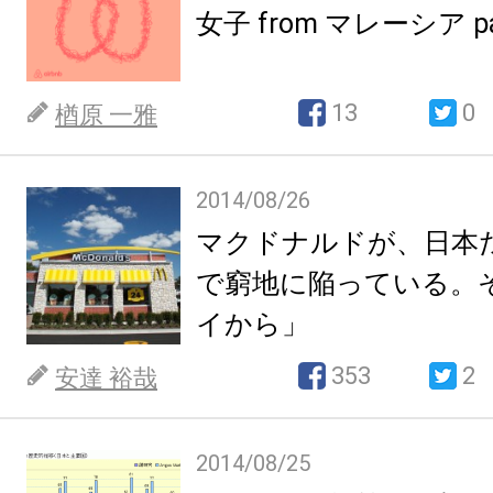
女子 from マレーシア pa
13
0
楢原 一雅
2014/08/26
マクドナルドが、日本
で窮地に陥っている。
イから」
353
2
安達 裕哉
2014/08/25