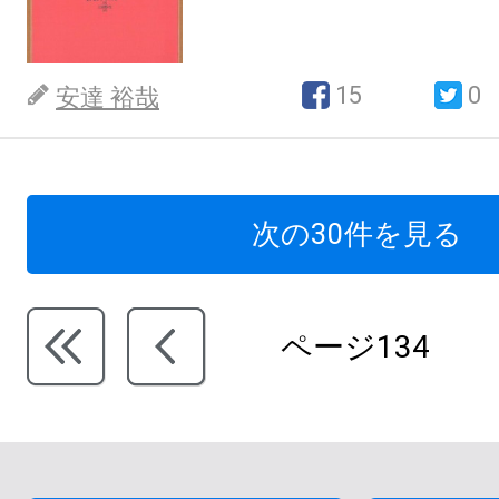
15
0
安達 裕哉
次の30件を見る
ページ134