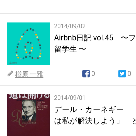
2014/09/02
Airbnb日記 vol.45
留学生 〜
0
0
楢原 一雅
2014/09/01
デール・カーネギー 
は私が解決しよう」 