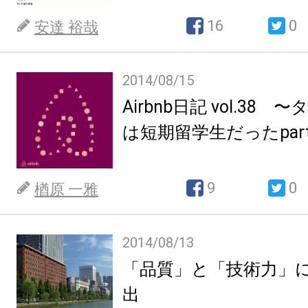
16
0
安達 裕哉
2014/08/15
Airbnb日記 vol.38
は短期留学生だったpar
9
0
楢原 一雅
2014/08/13
「品質」と「技術力」
出