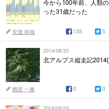
今から100年前、人類
った31歳だった
135
5
安達 裕哉
2014/08/25
北アルプス縦走記2014(8.13
0
0
楢原 一雅
2014/08/24