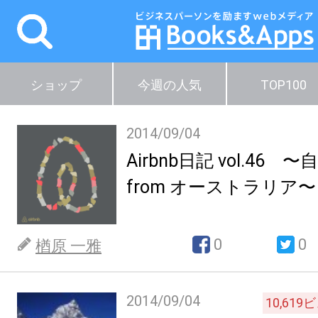
ショップ
今週の人気
TOP100
2014/09/04
Airbnb日記 vol.46
from オーストラリア〜
0
0
楢原 一雅
2014/09/04
10,619
ビ