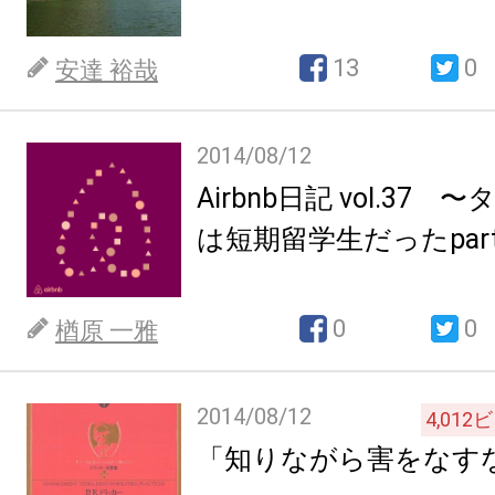
13
0
安達 裕哉
2014/08/12
Airbnb日記 vol.37
は短期留学生だったpar
0
0
楢原 一雅
2014/08/12
4,012
ビ
「知りながら害をなす