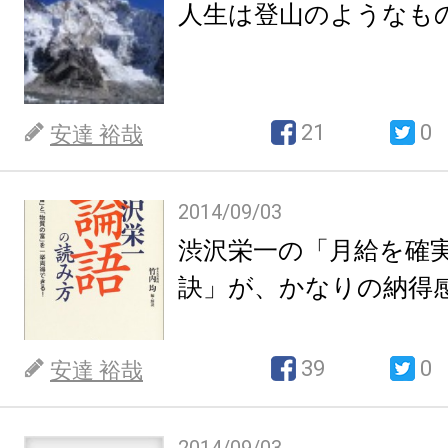
人生は登山のようなも
21
0
安達 裕哉
2014/09/03
渋沢栄一の「月給を確
訣」が、かなりの納得
39
0
安達 裕哉