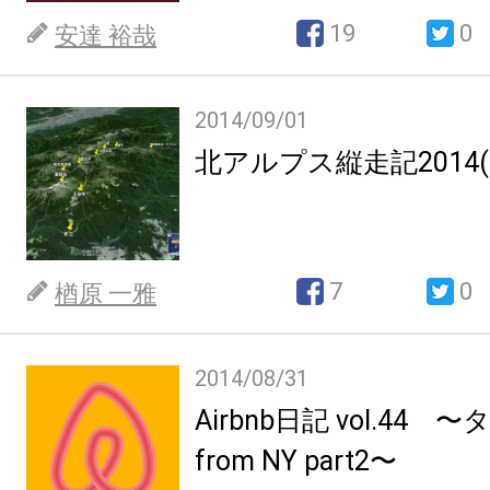
19
0
安達 裕哉
2014/09/01
北アルプス縦走記2014(8.13
7
0
楢原 一雅
2014/08/31
Airbnb日記 vol.44
from NY part2〜