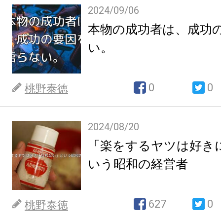
2024/09/06
本物の成功者は、成功
い。
0
0
桃野泰徳
2024/08/20
「楽をするヤツは好き
いう昭和の経営者
627
0
桃野泰徳