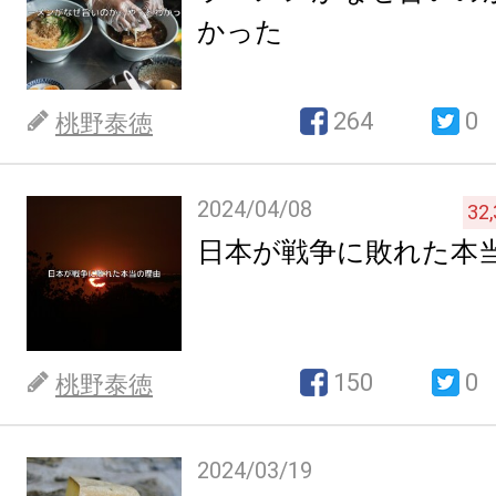
かった
264
0
桃野泰徳
2024/04/08
32
日本が戦争に敗れた本
150
0
桃野泰徳
2024/03/19