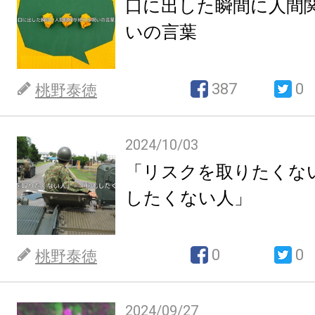
口に出した瞬間に人間
いの言葉
387
0
桃野泰徳
2024/10/03
「リスクを取りたくな
したくない人」
0
0
桃野泰徳
2024/09/27