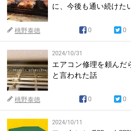
に、今後も通い続けた
0
0
桃野泰徳
2024/10/31
エアコン修理を頼んだ
と言われた話
0
0
桃野泰徳
2024/10/11