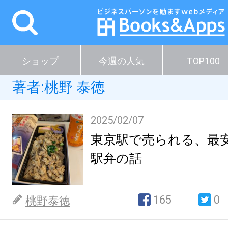
ショップ
今週の人気
TOP100
著者:
桃野 泰徳
2025/02/07
東京駅で売られる、最
駅弁の話
165
0
桃野泰徳