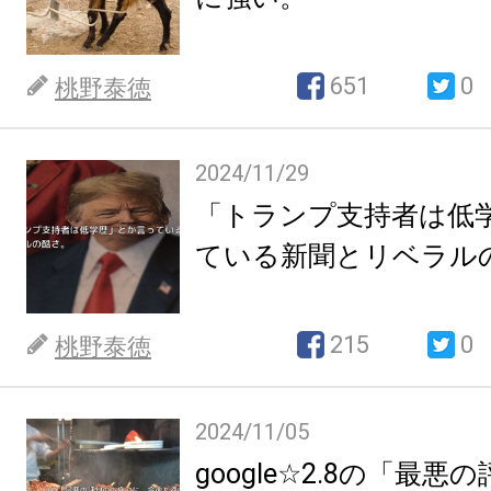
651
0
桃野泰徳
2024/11/29
「トランプ支持者は低
ている新聞とリベラル
215
0
桃野泰徳
2024/11/05
google☆2.8の「最