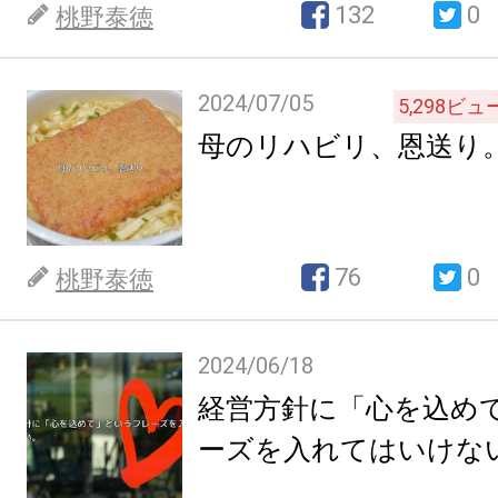
132
0
桃野泰徳
2024/07/05
5,298
ビュ
母のリハビリ、恩送り
76
0
桃野泰徳
2024/06/18
経営方針に「心を込め
ーズを入れてはいけな