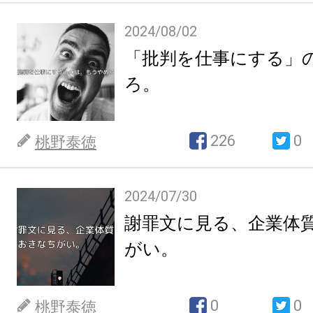
2024/08/02
「批判を仕事にする」
ろ。
226
0
桃野泰徳
2024/07/30
謝罪文に見る、企業体
がい。
0
0
桃野泰徳