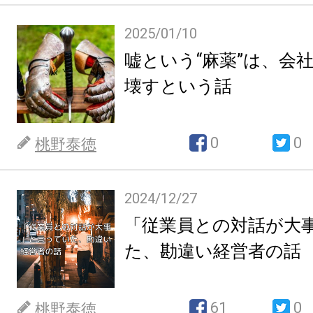
2025/01/10
嘘という“麻薬”は、会
壊すという話
0
0
桃野泰徳
2024/12/27
「従業員との対話が大
た、勘違い経営者の話
61
0
桃野泰徳