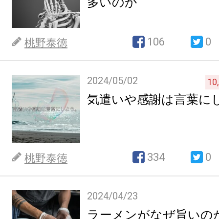
多いのか
106
0
桃野泰徳
2024/05/02
10
気遣いや感謝は言葉に
334
0
桃野泰徳
2024/04/23
ラーメンがなぜ旨いの