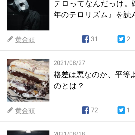
テロってなんだっけ。
年のテロリズム』を読
31
2
黄金頭
2021/08/27
格差は悪なのか、平等
のとは？
72
1
黄金頭
2021/08/18