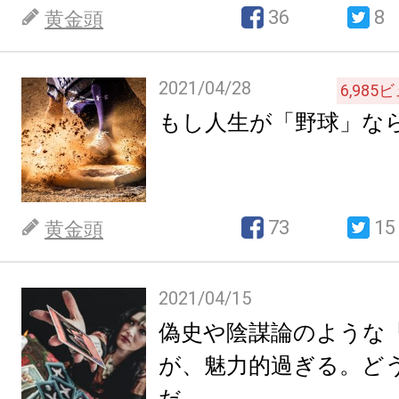
36
8
黄金頭
2021/04/28
6,985
ビ
もし人生が「野球」な
73
15
黄金頭
2021/04/15
偽史や陰謀論のような
が、魅力的過ぎる。ど
だ。