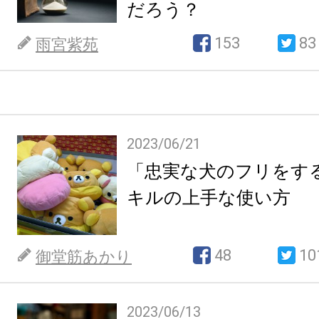
だろう？
153
83
雨宮紫苑
2023/06/21
「忠実な犬のフリをす
キルの上手な使い方
48
10
御堂筋あかり
2023/06/13