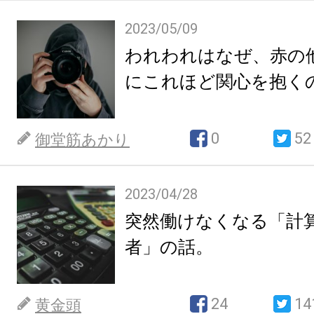
2023/05/09
われわれはなぜ、赤の
にこれほど関心を抱く
0
52
御堂筋あかり
2023/04/28
突然働けなくなる「計
者」の話。
24
14
黄金頭