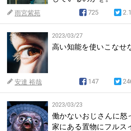
725
2.
雨宮紫苑
2023/03/27
高い知能を使いこなせ
147
24
安達 裕哉
2023/03/23
働かないおじさんに怒
家にある置物にフルス