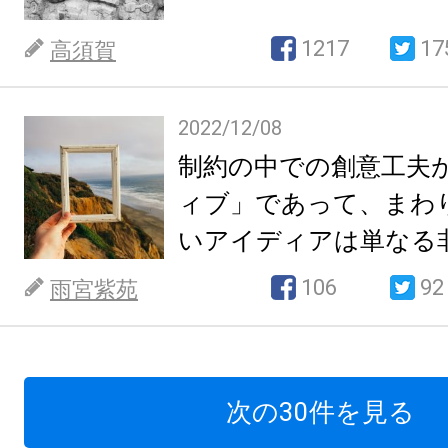
1217
17
高須賀
2022/12/08
制約の中での創意工夫
ィブ」であって、まわ
いアイディアは単なる
106
92
雨宮紫苑
次の30件を見る