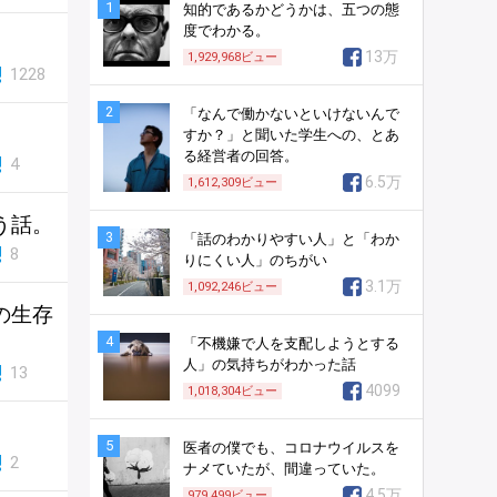
1
知的であるかどうかは、五つの態
度でわかる。
13万
1,929,968
ビュー
1228
2
「なんで働かないといけないんで
すか？」と聞いた学生への、とあ
る経営者の回答。
4
6.5万
1,612,309
ビュー
う話。
3
「話のわかりやすい人」と「わか
8
りにくい人」のちがい
3.1万
1,092,246
ビュー
の生存
4
「不機嫌で人を支配しようとする
人」の気持ちがわかった話
13
4099
1,018,304
ビュー
5
医者の僕でも、コロナウイルスを
2
ナメていたが、間違っていた。
4.5万
979,499
ビュー