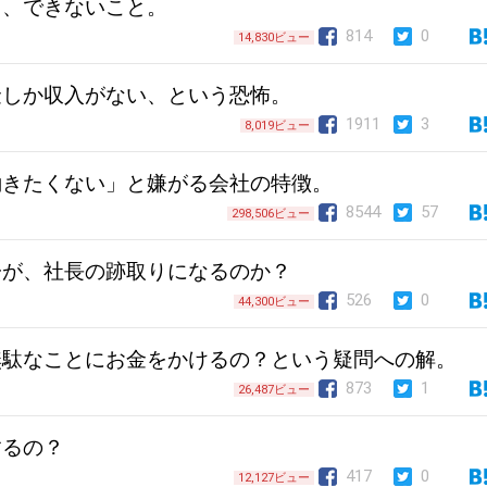
と、できないこと。
814
0
14,830ビュー
金しか収入がない、という恐怖。
1911
3
8,019ビュー
働きたくない」と嫌がる会社の特徴。
8544
57
298,506ビュー
子が、社長の跡取りになるのか？
526
0
44,300ビュー
無駄なことにお金をかけるの？という疑問への解。
873
1
26,487ビュー
するの？
417
0
12,127ビュー