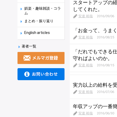
スタートアップの
娯楽・趣味雑談・コラ
してくれた。
ム
安達 裕哉
2016/09/06
まとめ・振り返り
「お金って、うま
English articles
安達 裕哉
2016/08/25
著者一覧
「だれでもできる
守ればよいのか。
安達 裕哉
2016/08/15
実力以上の給料を
安達 裕哉
2016/07/06
年収アップの一番
安達 裕哉
2016/06/30