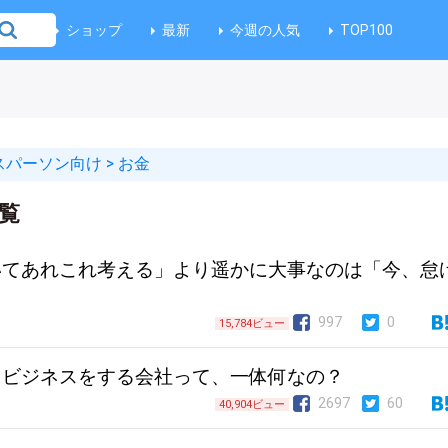
ショップ
最新
今週の人気
TOP100
スパーソン向け
>
お金
覧
いてあれこれ考える」より遥かに大事なのは「今、怠
997
0
15,784ビュー
たビジネスをする会社って、一体何なの？
2697
60
40,904ビュー