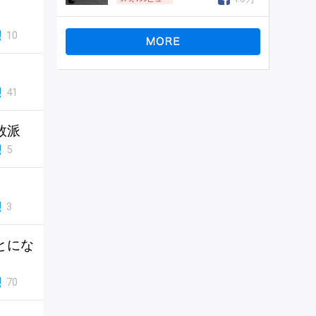
10
41
数派
5
3
とにな
70