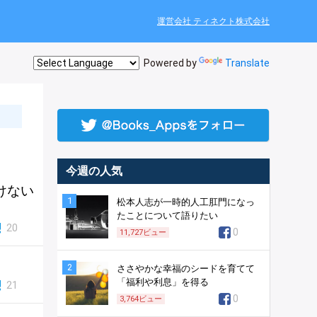
運営会社 ティネクト株式会社
Powered by
Translate
今週の人気
けない
1
松本人志が一時的人工肛門になっ
たことについて語りたい
20
0
11,727
ビュー
2
ささやかな幸福のシードを育てて
「福利や利息」を得る
21
0
3,764
ビュー