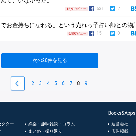
なんて、いなかった。
531
2
16,919ビュー
けでお金持ちになれる」という売れっ子占い師との物
15
0
6,507ビュー
次の20件を見る
2
3
4
5
6
7
8
9
Books&Ap
セクター
娯楽・趣味雑談・コラム
運営会社
け
まとめ・振り返り
広告掲載