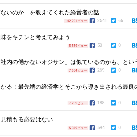
げないのか」を教えてくれた経営者の話
2541
66
142,291ビュー
意味をキチンと考えてみよう
50
0
5,539ビュー
「社内の働かないオジサン」は似ているのかも、とい
269
0
7,664ビュー
わかる！最先端の経済学とそこから導き出される最良
188
0
7,259ビュー
く見積もる必要はない
594
0
5,049ビュー