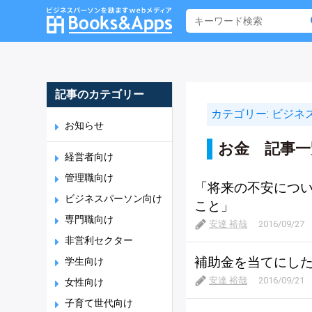
記事のカテゴリー
カテゴリー:
ビジネ
お知らせ
お金 記事一
経営者向け
管理職向け
「将来の不安につ
ビジネスパーソン向け
こと」
専門職向け
安達 裕哉
2016/09/27
非営利セクター
補助金を当てにし
学生向け
安達 裕哉
2016/09/21
女性向け
子育て世代向け