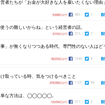
経営者たちが「お金が大好きな人を雇いたくない理由
483
1
9,608ビュー
く使うの難しいからね」という経営者の話。
515
7
9,141ビュー
仕事」が無くなりつつある時代、専門性のない人はど
1245
8
30,212ビュー
受け取っている時、気をつけるべきこと
1.5万
86
279,902ビュー
簡単な方法は、◯◯◯◯◯。
517
0
10,376ビュー