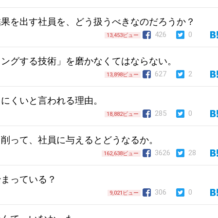
結果を出す社員を、どう扱うべきなのだろうか？
426
0
13,453ビュー
ィングする技術」を磨かなくてはならない。
627
2
13,898ビュー
ちにくいと言われる理由。
285
0
18,882ビュー
を削って、社員に与えるとどうなるか。
3626
28
162,638ビュー
始まっている？
306
0
9,021ビュー