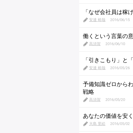
「なぜ会社員は稼
安達 裕哉
2016/06/15
働くという言葉の
高須賀
2016/06/10
「引きこもり」と
安達 裕哉
2016/05/26
予備知識ゼロから
戦略
高須賀
2016/05/20
あなたの価値を安
大島 里絵
2016/05/02