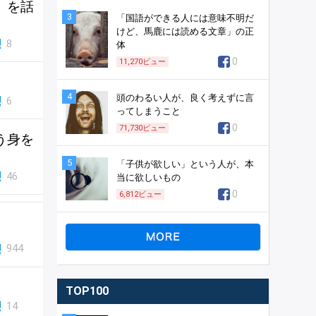
」を話
3
「国語ができる人には意味不明だ
けど、馬鹿には読める文章」の正
8
体
0
11,270
ビュー
4
頭のわるい人が、良く考えずに言
6
ってしまうこと
0
71,730
ビュー
う身を
5
「子供が欲しい」という人が、本
46
当に欲しいもの
0
6,812
ビュー
944
TOP100
14