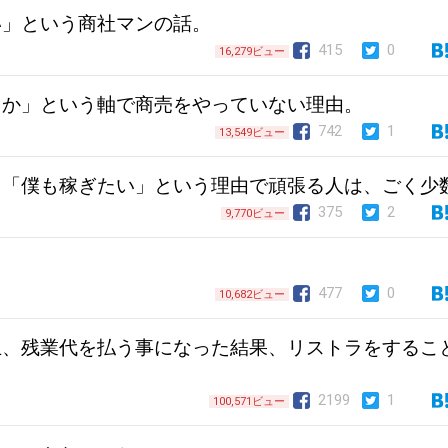
い」という商社マンの話。
415
0
16,279ビュー
うか」という軸で商売をやっていない理由。
742
1
13,549ビュー
て「僕も稼ぎたい」という理由で頑張る人は、ごく少
375
2
9,770ビュー
477
0
10,682ビュー
止、残業代を払う事になった結果、リストラをするこ
2199
1
100,571ビュー