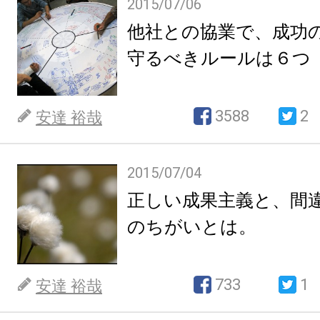
2015/07/06
他社との協業で、成功
守るべきルールは６つ
3588
2
安達 裕哉
2015/07/04
正しい成果主義と、間
のちがいとは。
733
1
安達 裕哉