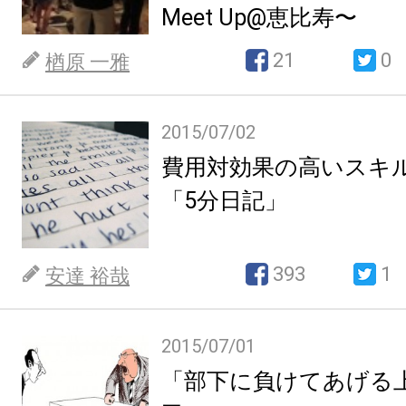
Meet Up@恵比寿〜
21
0
楢原 一雅
2015/07/02
費用対効果の高いスキ
「5分日記」
393
1
安達 裕哉
2015/07/01
「部下に負けてあげる