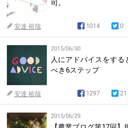
司。
1014
0
安達 裕哉
2015/06/30
人にアドバイスをする
べき6ステップ
1297
21
安達 裕哉
2015/06/29
【農業ブログ第17回】