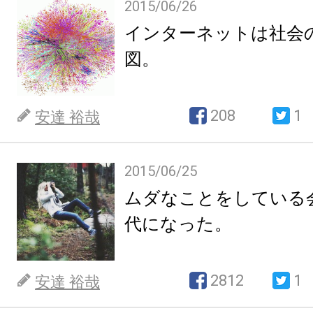
2015/06/26
インターネットは社会
図。
208
1
安達 裕哉
2015/06/25
ムダなことをしている
代になった。
2812
1
安達 裕哉