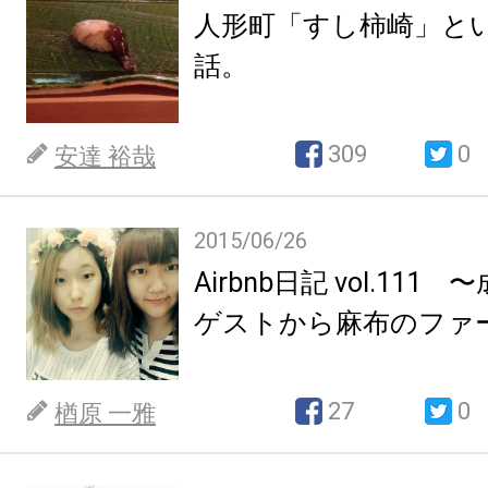
人形町「すし柿崎」と
話。
309
0
安達 裕哉
2015/06/26
Airbnb日記 vol.11
ゲストから麻布のファ
27
0
楢原 一雅