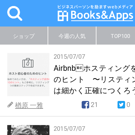
ショップ
今週の人気
TOP100
2015/07/07
Airbnbホスティング
のヒント 〜リスティ
は細かく正確につくろうp
21
0
楢原 一雅
2015/07/07