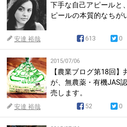
下手な自己アピールと
ピールの本質的なちが
613
0
安達 裕哉
2015/07/06
【農業ブログ第18回】
が、無農薬・有機JAS
売します。
52
0
安達 裕哉