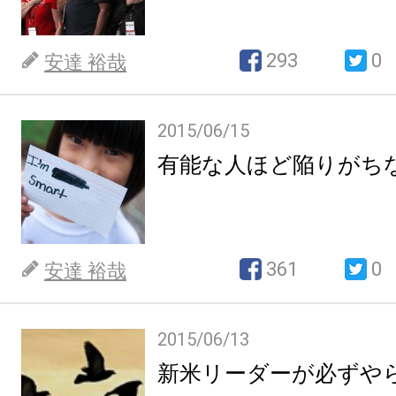
293
0
安達 裕哉
2015/06/15
有能な人ほど陥りがち
361
0
安達 裕哉
2015/06/13
新米リーダーが必ずや