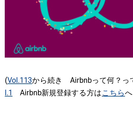
(
Vol.113
から続き Airbnbって何？
l.1
Airbnb新規登録する方は
こちら
へ