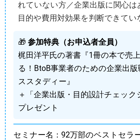
れていない方／企業出版に関心は
目的や費用対効果を判断できてい
🎁
参加特典（お申込者全員）
梶田洋平氏の著書『1冊の本で売
る！BtoB事業者のための企業出
ススタディー』
＋「企業出版・目的設計チェック
プレゼント
セミナー名：92万部のベストセラ