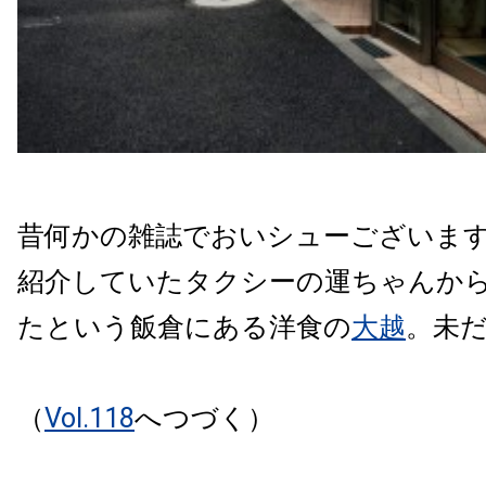
昔何かの雑誌でおいシューございま
紹介していたタクシーの運ちゃんか
たという飯倉にある洋食の
大越
。未
（
Vol.118
へつづく）