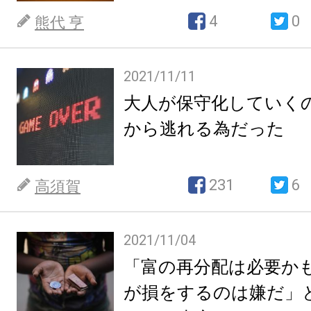
4
0
熊代 亨
2021/11/11
大人が保守化していく
から逃れる為だった
231
6
高須賀
2021/11/04
「富の再分配は必要か
が損をするのは嫌だ」