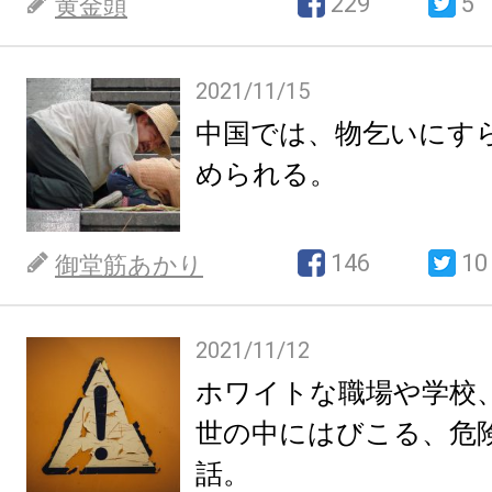
229
5
黄金頭
2021/11/15
中国では、物乞いにす
められる。
146
10
御堂筋あかり
2021/11/12
ホワイトな職場や学校
世の中にはびこる、危
話。