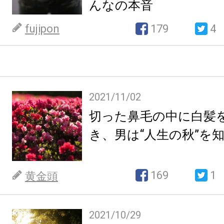
んなの本音
fujipon
179
4
2021/11/02
切った鼻毛の中に白髪
き、男は“人生の秋”を
169
1
黄金頭
2021/10/29