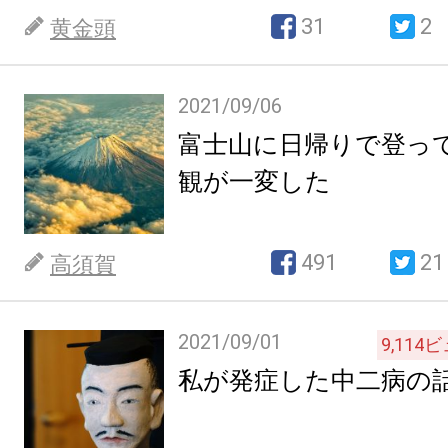
31
2
黄金頭
2021/09/06
富士山に日帰りで登っ
観が一変した
491
21
高須賀
2021/09/01
9,114
ビ
私が発症した中二病の