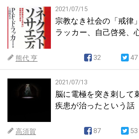
2021/07/15
宗教なき社会の「戒律
ラッカー、自己啓発、
32
47
熊代 亨
2021/07/13
脳に電極を突き刺して
疾患が治ったという話
87
53
高須賀