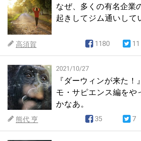
なぜ、多くの有名企業の
起きしてジム通いして
1180
11
高須賀
2021/10/27
『ダーウィンが来た！
モ・サピエンス編をや
かなあ。
35
7
熊代 亨