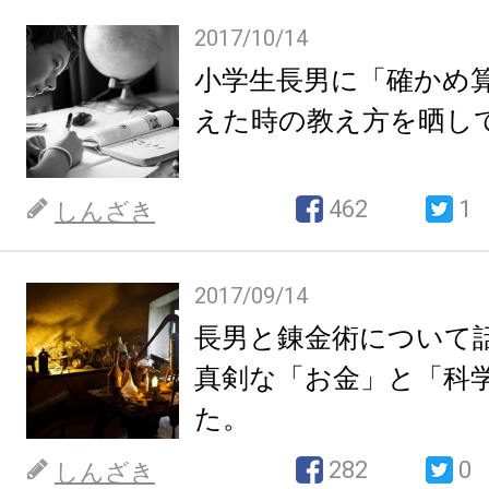
2017/10/14
小学生長男に「確かめ
えた時の教え方を晒し
462
1
しんざき
2017/09/14
長男と錬金術について
真剣な「お金」と「科
た。
282
0
しんざき