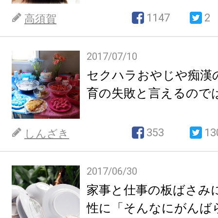
1147
2
高須賀
2017/07/10
セクハラおやじや痴漢
育の失敗と言えるので
353
13
しんざき
2017/06/30
家事と仕事の板ばさみ
性に「そんなにがんば