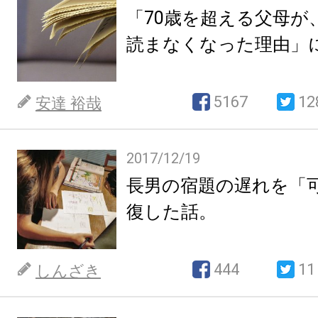
「70歳を超える父母が
読まなくなった理由」
5167
12
安達 裕哉
2017/12/19
長男の宿題の遅れを「
復した話。
444
11
しんざき