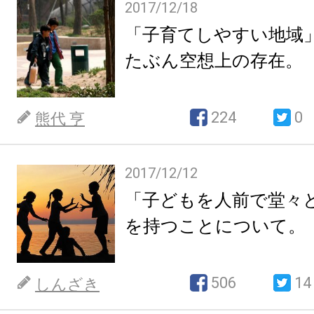
2017/12/18
「子育てしやすい地域
たぶん空想上の存在。
224
0
熊代 亨
2017/12/12
「子どもを人前で堂々
を持つことについて。
506
14
しんざき