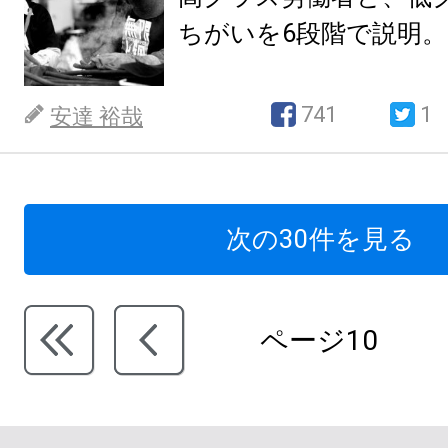
ちがいを6段階で説明。
741
1
安達 裕哉
次の30件を見る
ページ10