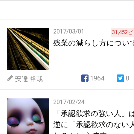
2017/03/01
31,452
ビ
残業の減らし方につい
1964
8
安達 裕哉
2017/02/24
「承認欲求の強い人」
逆に「承認欲求のない