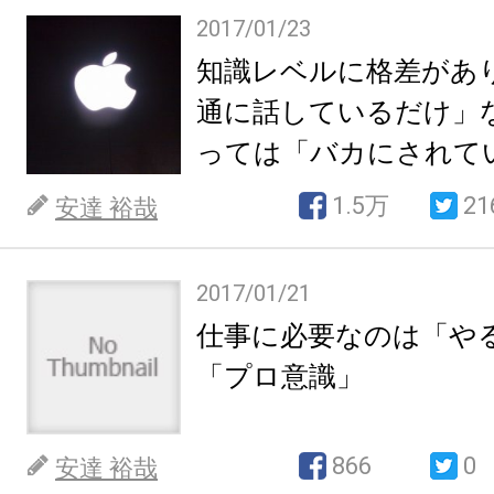
2017/01/23
知識レベルに格差があ
通に話しているだけ」
っては「バカにされて
感じる
1.5万
21
安達 裕哉
2017/01/21
仕事に必要なのは「や
「プロ意識」
866
0
安達 裕哉