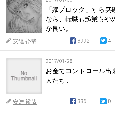
「嫁ブロック」すら突
なら、転職も起業もや
が良い。
3992
4
安達 裕哉
2017/01/28
お金でコントロール出
人たち。
386
0
安達 裕哉