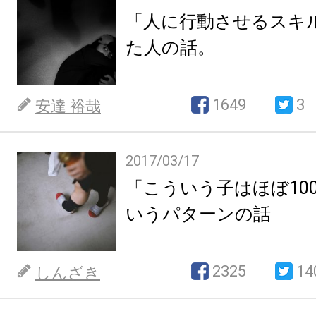
「人に行動させるスキ
た人の話。
1649
3
安達 裕哉
2017/03/17
「こういう子はほぼ10
いうパターンの話
2325
14
しんざき