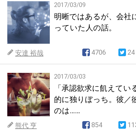
2017/03/09
明晰ではあるが、会社
っていた人の話。
4706
24
安達 裕哉
2017/03/03
「承認欲求に飢えてい
的に独りぼっち。彼／
のは……
854
11
熊代 亨