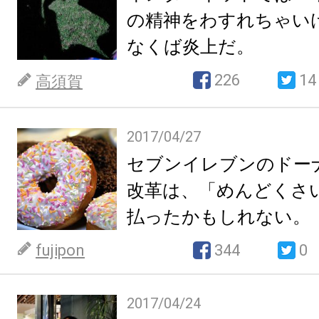
の精神をわすれちゃい
なくば炎上だ。
226
14
高須賀
2017/04/27
セブンイレブンのドー
改革は、「めんどくさ
払ったかもしれない。
fujipon
344
0
2017/04/24