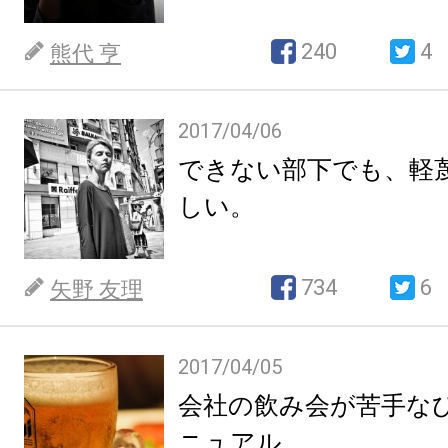
240
4
熊代 亨
2017/04/06
できない部下でも、軽
しい。
734
6
矢野 友理
2017/04/05
会社の飲み会が苦手な
ニュアル。