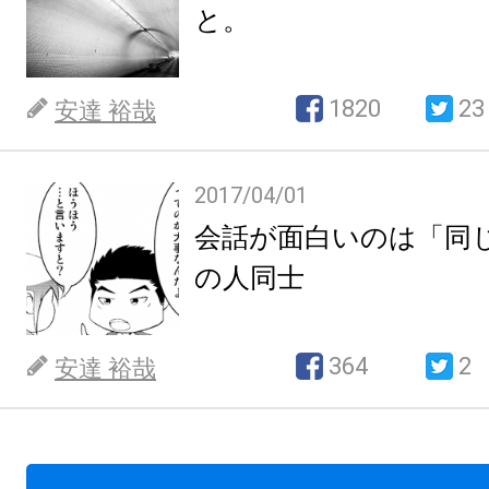
と。
1820
23
安達 裕哉
2017/04/01
会話が面白いのは「同
の人同士
364
2
安達 裕哉