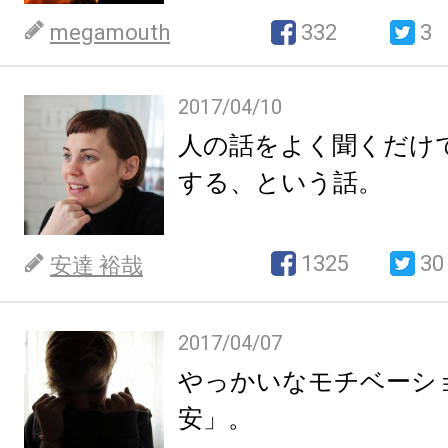
megamouth
332
3
2017/04/10
人の話をよく聞くだけ
する、という話。
1325
30
安達 裕哉
2017/04/07
やっかいなモチベーシ
安」。