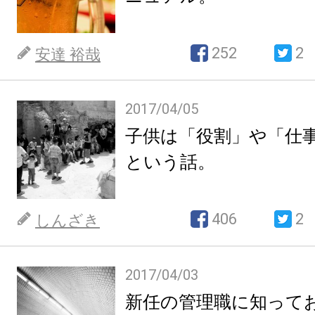
252
2
安達 裕哉
2017/04/05
子供は「役割」や「仕
という話。
406
2
しんざき
2017/04/03
新任の管理職に知って