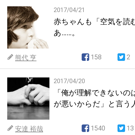
2017/04/21
赤ちゃんも「空気を読
あ……。
158
2
熊代 亨
2017/04/20
「俺が理解できないの
が悪いからだ」と言う
1540
13
安達 裕哉