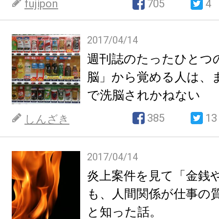
fujipon
705
4
2017/04/14
週刊誌のたったひとつ
脳」から覚める人は、
で洗脳されかねない
385
13
しんざき
2017/04/14
炎上案件を見て「金銭
も、人間関係が仕事の
と知った話。