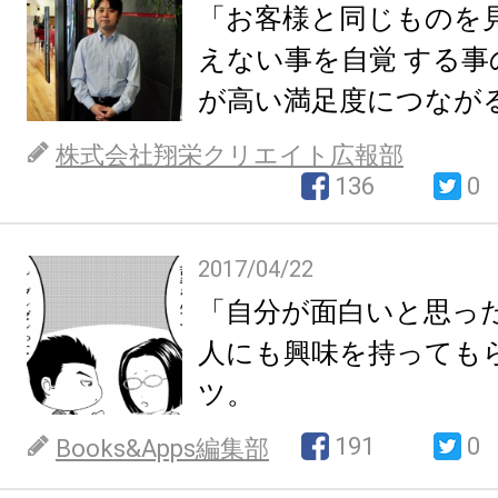
「お客様と同じものを
えない事を自覚 する事
が高い満足度につなが
株式会社翔栄クリエイト広報部
136
0
2017/04/22
「自分が面白いと思っ
人にも興味を持っても
ツ。
191
0
Books&Apps編集部