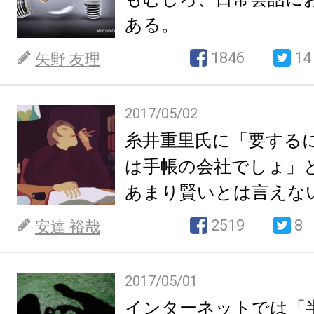
ある。
1846
14
矢野 友理
2017/05/02
糸井重里氏に「要する
は手帳の会社でしょ」
あまり賢いとは言えな
2519
8
安達 裕哉
2017/05/01
インターネットでは「半