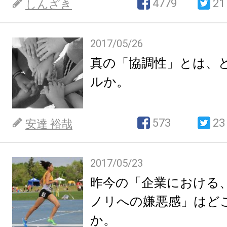
4779
21
しんざき
2017/05/26
真の「協調性」とは、
ルか。
573
23
安達 裕哉
2017/05/23
昨今の「企業における
ノリへの嫌悪感」はど
か。