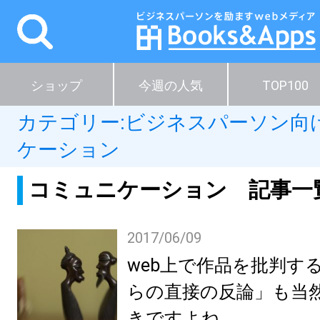
ショップ
今週の人気
TOP100
カテゴリー:
ビジネスパーソン向
ケーション
コミュニケーション 記事一
2017/06/09
web上で作品を批判す
らの直接の反論」も当
きですよね。