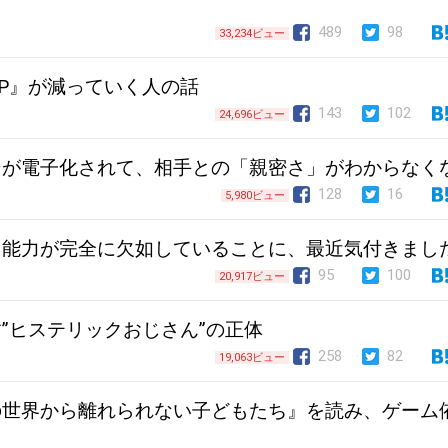
489
98
33,234ビュー
P』が減っていく人の話
143
102
24,696ビュー
ンが電子化されて、相手との「親密さ」がわからなく
128
16
5,980ビュー
る能力が完全に欠如していることに、最近気付きまし
95
100
20,917ビュー
”ヒステリックおじさん”の正体
258
82
19,063ビュー
の世界から離れられない子どもたち』を読み、ゲーム