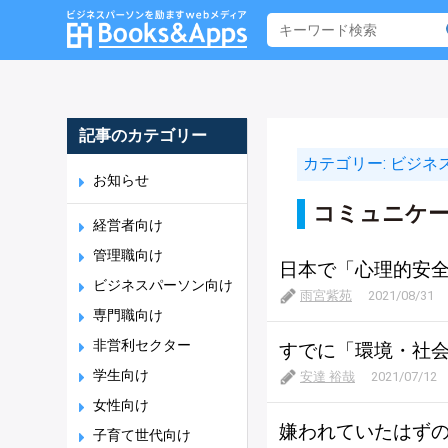
記事のカテゴリー
カテゴリー:
ビジネ
お知らせ
コミュニケ
経営者向け
管理職向け
日本で「心理的安
ビジネスパーソン向け
雨宮紫苑
2021/08/31
専門職向け
非営利セクター
すでに「環境・社
学生向け
安達 裕哉
2021/07/12
女性向け
嫌われていたはず
子育て世代向け