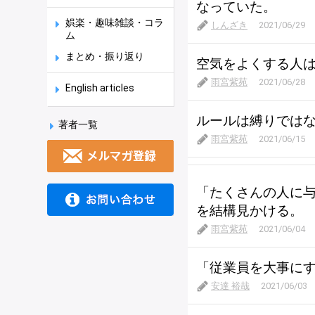
なっていた。
娯楽・趣味雑談・コラ
しんざき
2021/06/29
ム
まとめ・振り返り
空気をよくする人
雨宮紫苑
2021/06/28
English articles
ルールは縛りでは
著者一覧
雨宮紫苑
2021/06/15
「たくさんの人に
を結構見かける。
雨宮紫苑
2021/06/04
「従業員を大事に
安達 裕哉
2021/06/03