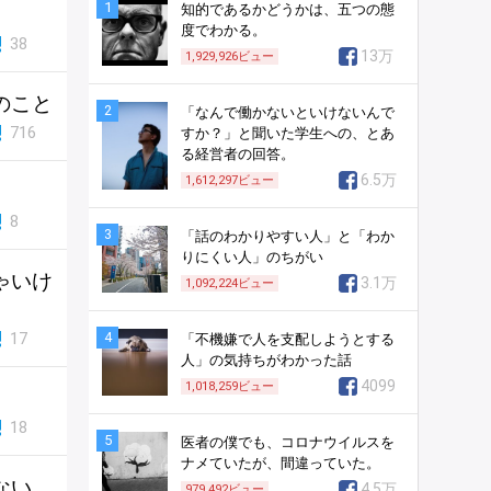
1
知的であるかどうかは、五つの態
度でわかる。
38
13万
1,929,926
ビュー
のこと
2
「なんで働かないといけないんで
716
すか？」と聞いた学生への、とあ
る経営者の回答。
6.5万
1,612,297
ビュー
。
8
3
「話のわかりやすい人」と「わか
りにくい人」のちがい
ゃいけ
3.1万
1,092,224
ビュー
17
4
「不機嫌で人を支配しようとする
人」の気持ちがわかった話
4099
1,018,259
ビュー
18
5
医者の僕でも、コロナウイルスを
ナメていたが、間違っていた。
ない
4.5万
979,492
ビュー