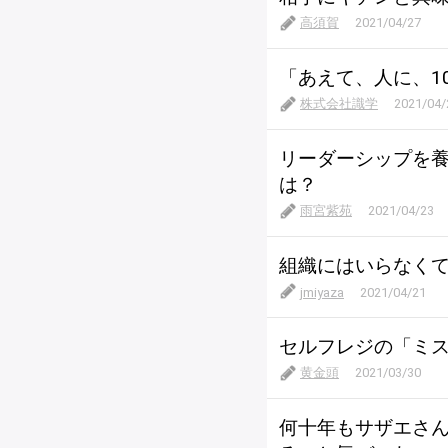
高須賀
2021/04/27
「あえて、人に、1
株式会社識学
2021/04/
リーダーシップを
は？
雨宮紫苑
2021/04/23
組織にはいらなく
jmiyaza
2021/04/21
セルフレジの「ミ
黄金頭
2021/03/30
何十年もサザエさ