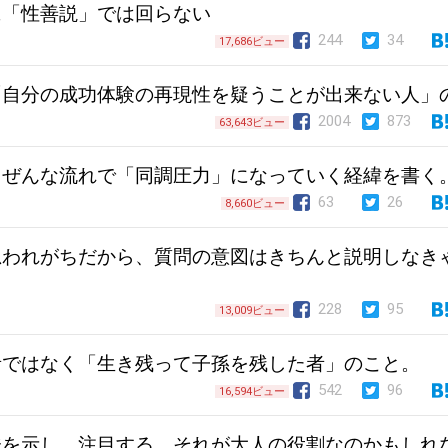
に「性善説」では回らない
244
34
17,686ビュー
「自分の成功体験の再現性を疑うことが出来ない人」
2004
873
63,643ビュー
しぜんな流れで「同調圧力」になっていく経緯を書く
63
26
8,660ビュー
思われがちだから、質問の意図はきちんと説明しなき
228
95
13,009ビュー
者ではなく「生き残って子孫を残した者」のこと。
542
96
16,594ビュー
味を示し、注目する。それが大人の役割なのかもしれ