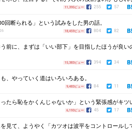
255
57
11,395ビュー
00回断られる」という試みをした男の話。
804
82
26
18,459ビュー
養う前に、まずは「いい部下」を目指したほうが良い
394
34
15,383ビュー
ても、やっていく道はいろいろある。
84
11
9,483ビュー
スったら恥をかくんじゃないか」という緊張感がキツ
45
17
6,193ビュー
んを見て、ようやく「カツオは波平をコントロールし