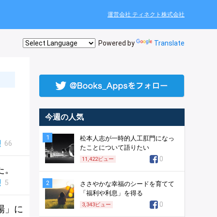
運営会社 ティネクト株式会社
Powered by
Translate
今週の人気
1
松本人志が一時的人工肛門になっ
66
たことについて語りたい
0
11,422
ビュー
た。
5
2
ささやかな幸福のシードを育てて
「福利や利息」を得る
0
3,343
ビュー
場」に