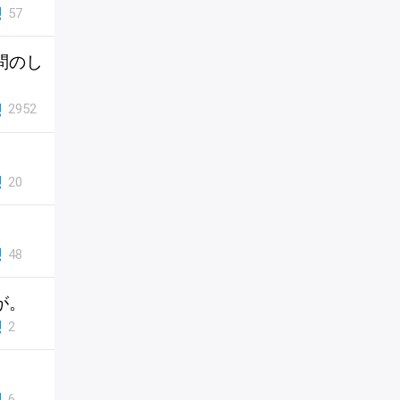
57
問のし
2952
20
48
が。
2
6