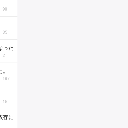
98
35
なった
2
た。
187
15
依存に