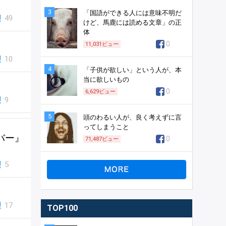
3
「国語ができる人には意味不明だ
49
けど、馬鹿には読める文章」の正
体
0
11,031
ビュー
10
4
「子供が欲しい」という人が、本
当に欲しいもの
0
6,629
ビュー
9
5
頭のわるい人が、良く考えずに言
ってしまうこと
バー』
0
71,487
ビュー
5
17
TOP100