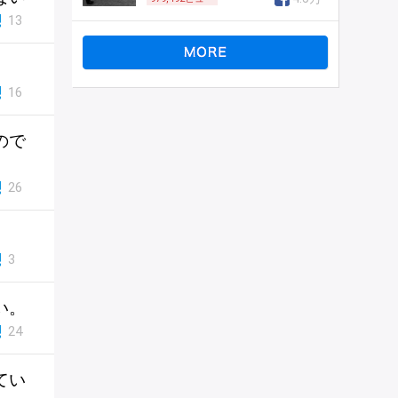
13
16
ので
26
3
い。
24
てい