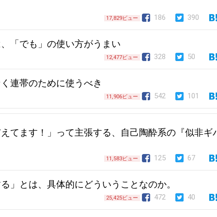
186
390
17,829ビュー
は、「でも」の使い方がうまい
328
50
12,477ビュー
なく連帯のために使うべき
542
101
11,906ビュー
与えてます！」って主張する、自己陶酔系の『似非ギ
125
67
11,583ビュー
する」とは、具体的にどういうことなのか。
472
40
25,425ビュー