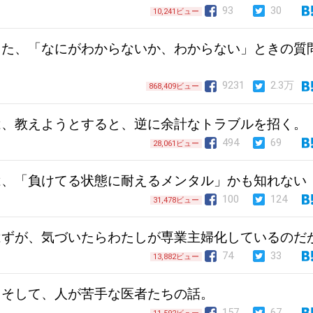
93
30
10,241ビュー
った、「なにがわからないか、わからない」ときの質
9231
2.3万
868,409ビュー
は、教えようとすると、逆に余計なトラブルを招く。
494
69
28,061ビュー
は、「負けてる状態に耐えるメンタル」かも知れない
100
124
31,478ビュー
はずが、気づいたらわたしが専業主婦化しているのだ
74
33
13,882ビュー
、そして、人が苦手な医者たちの話。
157
67