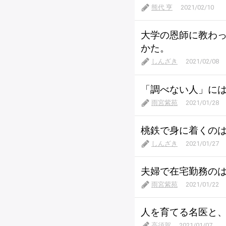
熊代 亨
2021/02/10
大学の恩師に教わ
かた。
しんざき
2021/02/08
「調べない人」に
雨宮紫苑
2021/01/28
桃鉄で身に着くの
しんざき
2021/01/27
夫婦で在宅勤務の
雨宮紫苑
2021/01/22
人を育てる名医と
高須賀
2021/01/07