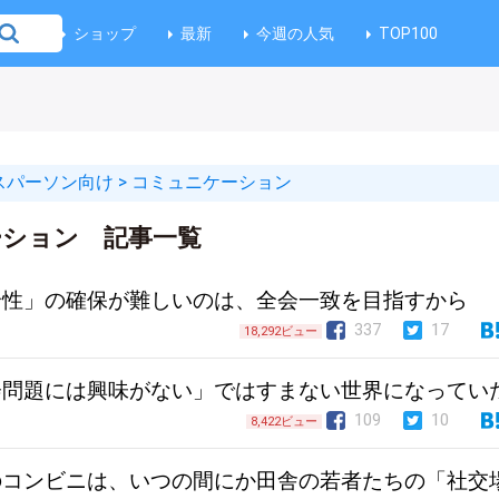
ショップ
最新
今週の人気
TOP100
スパーソン向け
>
コミュニケーション
ーション 記事一覧
全性」の確保が難しいのは、全会一致を目指すから
337
17
18,292ビュー
会問題には興味がない」ではすまない世界になってい
109
10
8,422ビュー
のコンビニは、いつの間にか田舎の若者たちの「社交