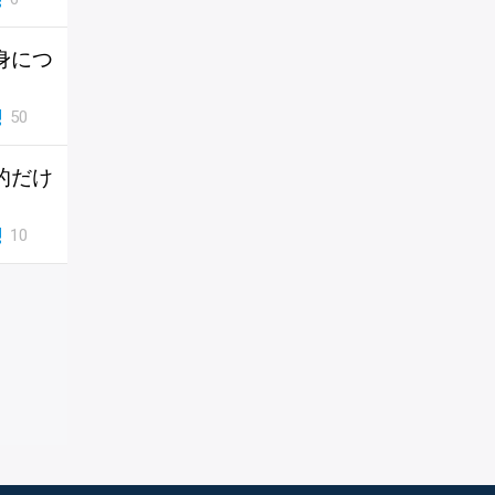
身につ
50
的だけ
10