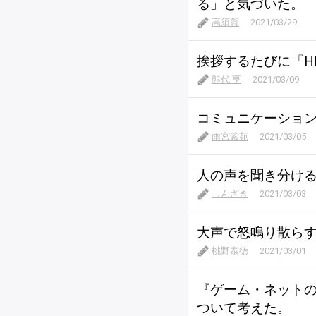
る」と気づいた。
高須賀
2021/03/29
挨拶するたびに『H
熊代 亨
2021/03/09
コミュニケーショ
雨宮紫苑
2021/03/05
人の声を聞き分け
しんざき
2021/03/03
大声で怒鳴り散らす
桃野泰徳
2021/03/01
『ゲーム・ネット
ついて考えた。