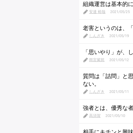
組織運営は基本的
安達 裕哉
2021/05/25
老害というのは、
しんざき
2021/05/19
「思いやり」が、
雨宮紫苑
2021/05/12
質問は「詰問」と
ない。
しんざき
2021/05/11
強者とは、優秀な
高須賀
2021/05/10
相手にキチンと興