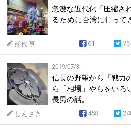
急激な近代化「圧縮さ
るために台湾に行って
61
75
熊代 亨
2019/07/31
信長の野望から「戦力
ら「相場」やらをいろ
長男の話。
458
24
しんざき