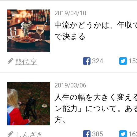
2019/04/10
中流かどうかは、年収
で決まる
324
15
熊代 亨
2019/03/06
人生の幅を大きく変え
ン能力」について。あ
方。
385
16
しんざき