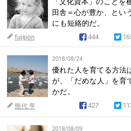
「文化資本」のことを
田舎＝心が豊か、とい
にも短絡的だ。
fujipon
444
16
2018/08/24
優れた人を育てる方法
が、「だめな人」を育
かだ。
427
11
熊代 亨
2018/08/09