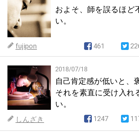
およそ、師を誤るほど
い。
fujipon
461
22
2018/07/18
自己肯定感が低いと、
それを素直に受け入れ
い。
1247
11
しんざき