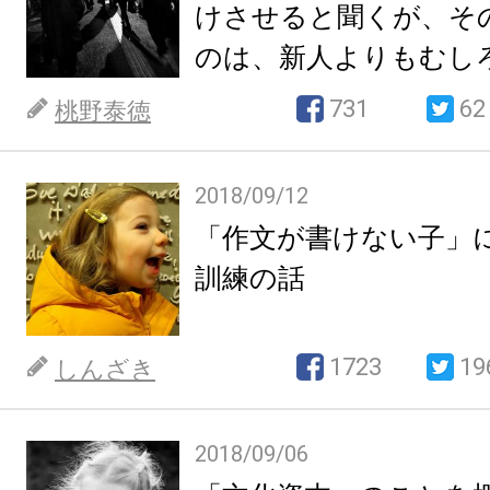
けさせると聞くが、そ
のは、新人よりもむし
731
62
桃野泰徳
2018/09/12
「作文が書けない子」
訓練の話
1723
19
しんざき
2018/09/06