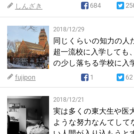
う話。
684
25
しんざき
2018/12/29
同じくらいの知力の人
超一流校に入学しても
の少し落ちる学校に入
後の人生はそんなに変
fujipon
1
62
2018/12/21
実は多くの東大生や医
ような努力なんてして
い人間が入り込もうと