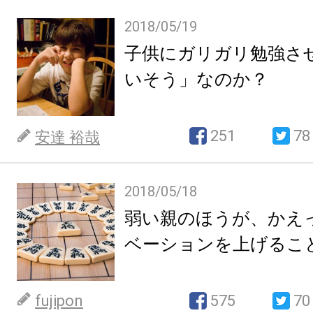
2018/05/19
子供にガリガリ勉強さ
いそう」なのか？
251
78
安達 裕哉
2018/05/18
弱い親のほうが、かえ
ベーションを上げるこ
fujipon
575
70