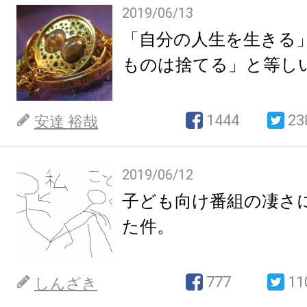
2019/06/13
「自分の人生を生きる
ものは捨てる」と等し
1444
23
安達 裕哉
2019/06/12
子ども向け番組の凄さ
た件。
777
11
しんざき