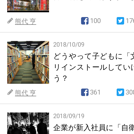
100
17
熊代 亨
2018/10/09
どうやって子どもに「
リインストールしてい
う？
361
30
熊代 亨
2018/09/19
企業が新入社員に「自