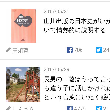
2017/05/31
山川出版の日本史がい
いて情熱的に説明する
706
24
高須賀
2017/05/29
長男の「遊ぼうって言
ら違う子に話しかけれ
という言葉にいたく感
4779
21
しんざき