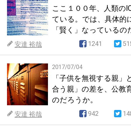
ここ１００年、人類のI
ている。では、具体的
「賢く」なっているの
1241
51
安達 裕哉
2017/07/04
「子供を無視する親」
合う親」の差を、公教
のだろうか。
942
14
安達 裕哉