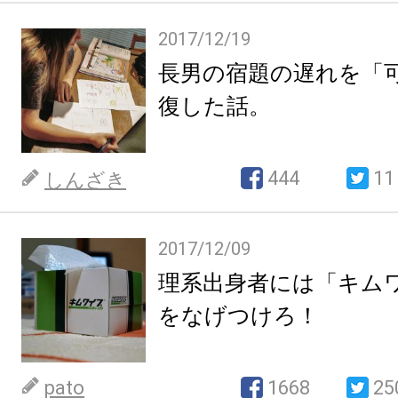
2017/12/19
長男の宿題の遅れを「
復した話。
444
11
しんざき
2017/12/09
理系出身者には「キム
をなげつけろ！
pato
1668
25