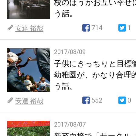
校のほうがお互い幸せ
う話。
714
1
安達 裕哉
2017/08/09
子供にきっちりと目標
幼稚園が、かなり合理
う話。
552
0
安達 裕哉
2017/08/07