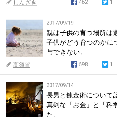
462
1
しんざき
2017/09/19
親は子供の育つ場所は
子供がどう育つのかに
与できない。
698
1
高須賀
2017/09/14
長男と錬金術について
真剣な「お金」と「科
た。