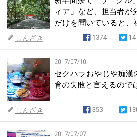
新卒面接で「サークル
ィア」など、担当者が
だけを聞いていると、
絶を加速するのでは。
1374
14
しんざき
2017/07/10
セクハラおやじや痴漢
育の失敗と言えるので
353
13
しんざき
2017/07/07