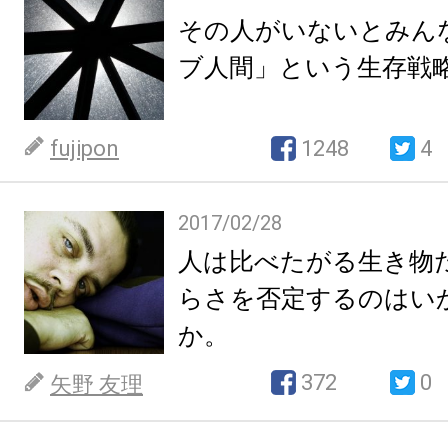
その人がいないとみん
ブ人間」という生存戦
fujipon
1248
4
2017/02/28
人は比べたがる生き物
らさを否定するのはい
か。
372
0
矢野 友理