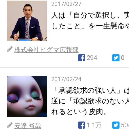
2017/02/27
人は「自分で選択し、
したこと」を一生懸命
株式会社ピグマ広報部
294
0
2017/02/24
「承認欲求の強い人」
逆に「承認欲求のない
れるという皮肉。
1.1万
50
安達 裕哉