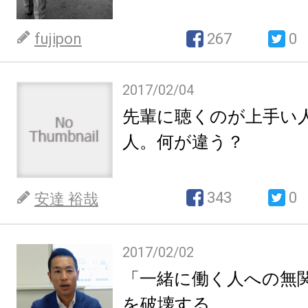
fujipon
267
0
2017/02/04
先輩に聴くのが上手い
人。何が違う？
343
0
安達 裕哉
2017/02/02
「一緒に働く人への無
を破壊する。