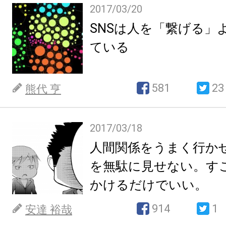
2017/03/20
SNSは人を「繋げる」
ている
581
23
熊代 亨
2017/03/18
人間関係をうまく行か
を無駄に見せない。す
かけるだけでいい。
914
1
安達 裕哉