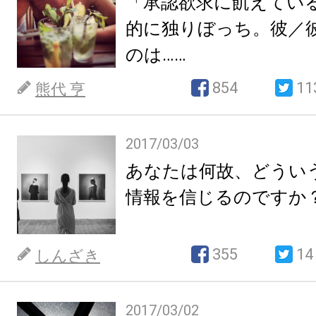
「承認欲求に飢えてい
的に独りぼっち。彼／
のは……
854
11
熊代 亨
2017/03/03
あなたは何故、どうい
情報を信じるのですか
355
14
しんざき
2017/03/02