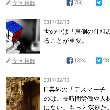
756
1
安達 裕哉
2017/02/13
世の中は「裏側の仕組
ることが重要。
1324
28
安達 裕哉
2017/02/10
IT業界の「デスマーチ
のは、長時間労働や人
はない。もっと深刻だ