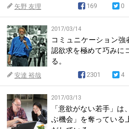
169
0
矢野 友理
2017/03/14
コミュニケーション強
認欲求を極めて巧みに
る。
2301
4
安達 裕哉
2017/03/13
「意欲がない若手」は
ぶ機会」を奪っている