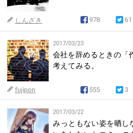
978
61
しんざき
2017/03/23
会社を辞めるときの「
考えてみる。
fujipon
555
3
2017/03/22
みっともない姿を晒し