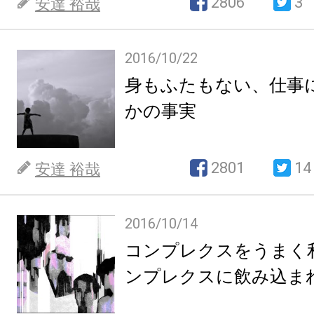
2806
3
安達 裕哉
2016/10/22
身もふたもない、仕事
かの事実
2801
14
安達 裕哉
2016/10/14
コンプレクスをうまく
ンプレクスに飲み込ま