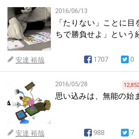
2016/06/13
「たりない」ことに目
ちで勝負せよ」という
1707
0
安達 裕哉
2016/05/28
12,85
思い込みは、無能の始
988
7
安達 裕哉