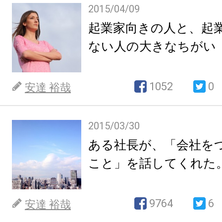
2015/04/09
起業家向きの人と、起
ない人の大きなちがい
1052
0
安達 裕哉
2015/03/30
ある社長が、「会社を
こと」を話してくれた
9764
6
安達 裕哉