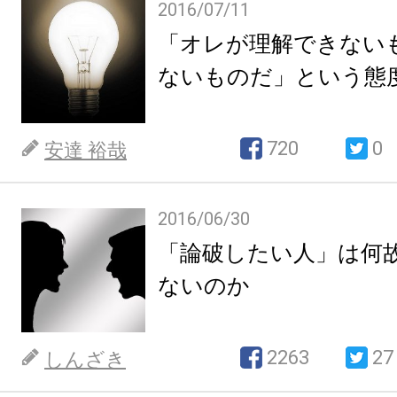
2016/07/11
「オレが理解できない
ないものだ」という態
720
0
安達 裕哉
2016/06/30
「論破したい人」は何
ないのか
2263
27
しんざき