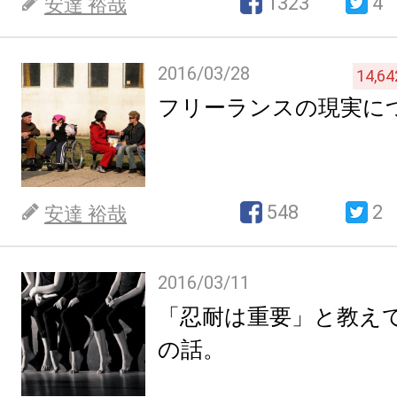
1323
4
安達 裕哉
2016/03/28
14,64
フリーランスの現実に
548
2
安達 裕哉
2016/03/11
「忍耐は重要」と教え
の話。