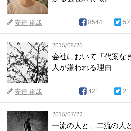
8544
57
安達 裕哉
2015/08/26
会社において「代案な
人が嫌われる理由
421
2
安達 裕哉
2015/07/22
一流の人と、二流の人