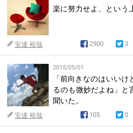
楽に努力せよ、という
2900
3
安達 裕哉
2015/05/01
「前向きなのはいいけ
るのも微妙だよね」と
聞いた。
105
0
安達 裕哉