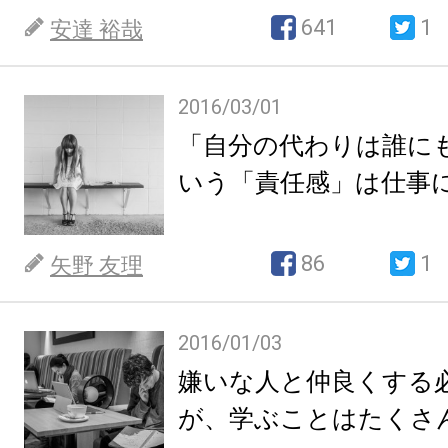
641
1
安達 裕哉
2016/03/01
「自分の代わりは誰に
いう「責任感」は仕事
86
1
矢野 友理
2016/01/03
嫌いな人と仲良くする
が、学ぶことはたくさ