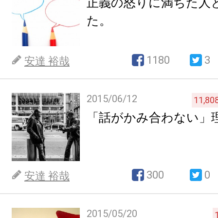
正義の怒りに満ちた人
た。
1180
3
安達 裕哉
2015/06/12
11,80
「話がかみ合わない」
300
0
安達 裕哉
2015/05/20