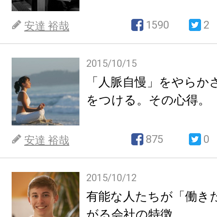
1590
2
安達 裕哉
2015/10/15
「人脈自慢」をやらか
をつける。その心得。
875
0
安達 裕哉
2015/10/12
有能な人たちが「働き
がる会社の特徴。