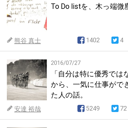
To Do listを、木っ
1402
4
熊谷 真士
2016/07/27
「自分は特に優秀では
から、一気に仕事がで
た人の話。
5249
72
安達 裕哉