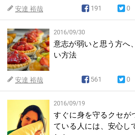
191
0
安達 裕哉
2016/09/30
意志が弱いと思う方へ
い方法
561
0
安達 裕哉
2016/09/19
すぐに身を守るクセが
ている人には、安心し