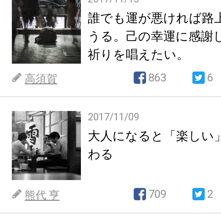
誰でも運が悪ければ路
うる。己の幸運に感謝
祈りを唱えたい。
863
6
高須賀
2017/11/09
大人になると「楽しい
わる
709
2
熊代 亨