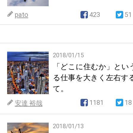
pato
423
51
2018/01/15
「どこに住むか」とい
る仕事を大きく左右す
て。
1181
18
安達 裕哉
2018/01/13