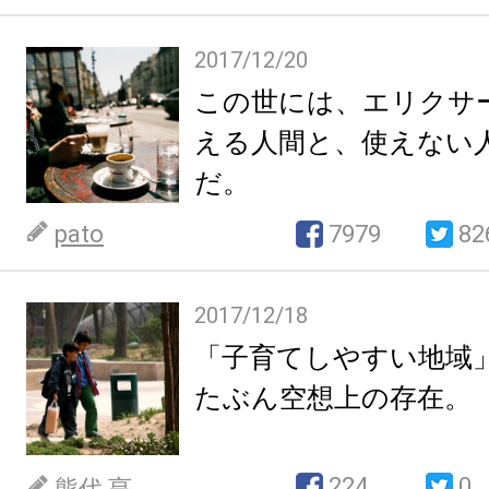
2017/12/20
この世には、エリクサ
える人間と、使えない
だ。
pato
7979
82
2017/12/18
「子育てしやすい地域
たぶん空想上の存在。
224
0
熊代 亨