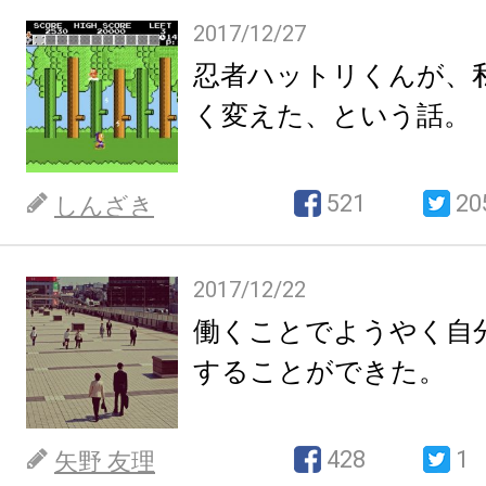
2017/12/27
忍者ハットリくんが、
く変えた、という話。
521
20
しんざき
2017/12/22
働くことでようやく自
することができた。
428
1
矢野 友理