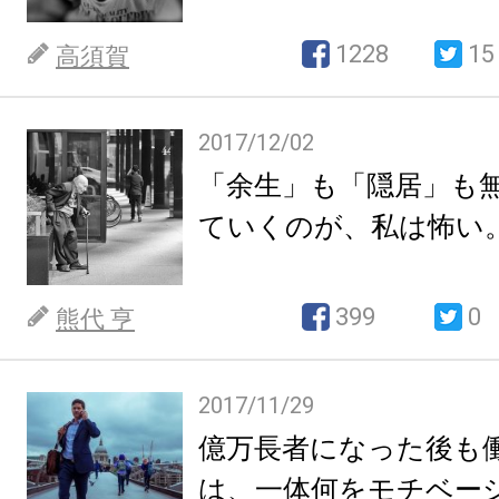
1228
15
高須賀
2017/12/02
「余生」も「隠居」も
ていくのが、私は怖い
399
0
熊代 亨
2017/11/29
億万長者になった後も
は、一体何をモチベー