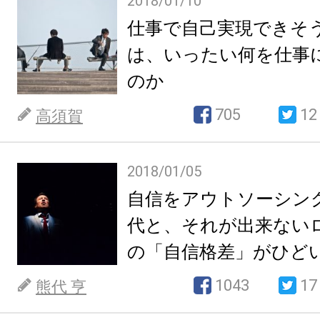
2018/01/10
仕事で自己実現できそ
は、いったい何を仕事
のか
705
12
高須賀
2018/01/05
自信をアウトソーシン
代と、それが出来ない
の「自信格差」がひど
1043
17
熊代 亨