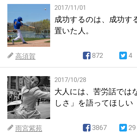
2017/11/01
成功するのは、成功す
置いた人。
872
4
高須賀
2017/10/28
大人には、苦労話では
しさ」を語ってほしい
3867
29
雨宮紫苑