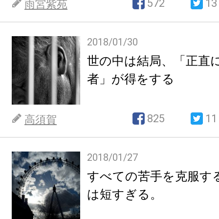
572
13
雨宮紫苑
2018/01/30
世の中は結局、「正直
者」が得をする
825
11
高須賀
2018/01/27
すべての苦手を克服す
は短すぎる。