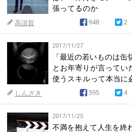
張ってるのか
948
2
高須賀
2017/11/27
「最近の若いものは缶
とお年寄りが言ってい
使うスキルって本当に
595
4
しんざき
2017/11/25
不満を抱えて人生を終