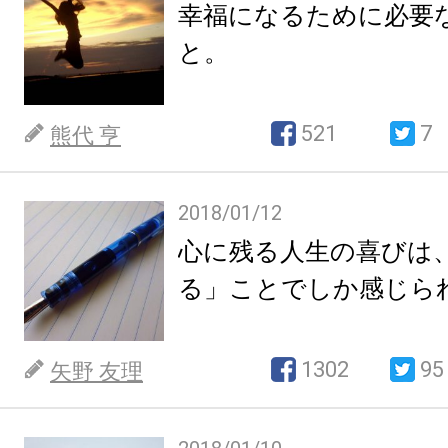
幸福になるために必要
と。
521
7
熊代 亨
2018/01/12
心に残る人生の喜びは
る」ことでしか感じら
1302
95
矢野 友理