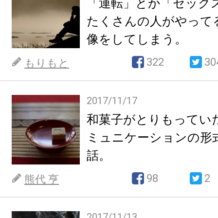
「運転」とか「セック
たくさんの人がやって
像をしてしまう。
322
30
もりもと
2017/11/17
和菓子がとりもってい
ミュニケーションの形
話。
98
2
熊代 亨
2017/11/13