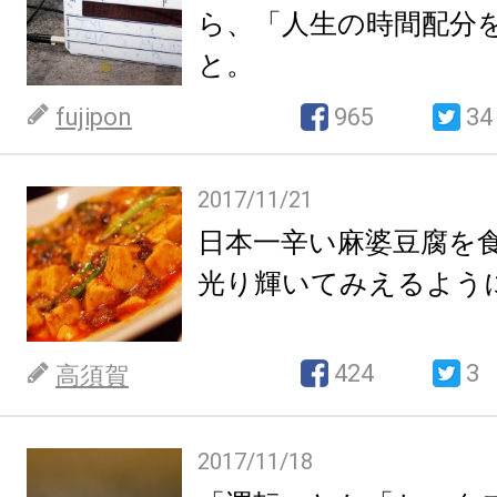
ら、「人生の時間配分
と。
fujipon
965
34
2017/11/21
日本一辛い麻婆豆腐を
光り輝いてみえるよう
424
3
高須賀
2017/11/18