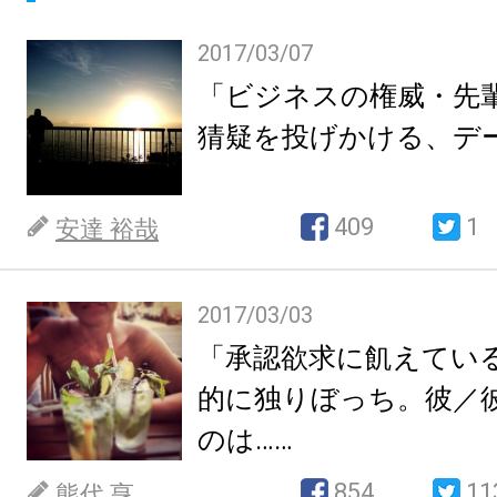
2017/03/07
「ビジネスの権威・先
猜疑を投げかける、デ
409
1
安達 裕哉
2017/03/03
「承認欲求に飢えてい
的に独りぼっち。彼／
のは……
854
11
熊代 亨