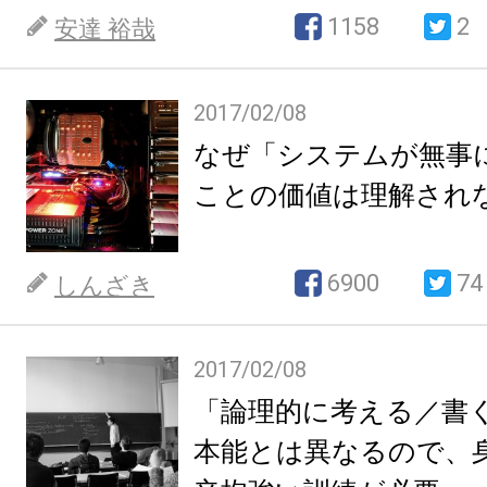
1158
2
安達 裕哉
2017/02/08
なぜ「システムが無事
ことの価値は理解され
6900
74
しんざき
2017/02/08
「論理的に考える／書
本能とは異なるので、