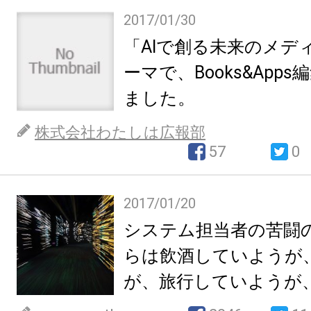
2017/01/30
「AIで創る未来のメデ
ーマで、Books&App
ました。
株式会社わたしは広報部
57
0
2017/01/20
システム担当者の苦闘
らは飲酒していようが
が、旅行していようが
き起こされることにな