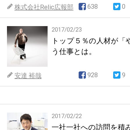
638
0
株式会社Relic広報部
2017/02/23
トップ５％の人材が「
う仕事とは。
928
9
安達 裕哉
2017/02/22
一社一社への訪問を積み