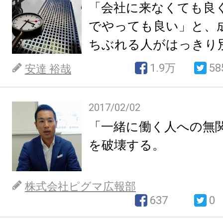
「会社に来なくても良
でやっても良い」と、
ちぶれる人がはっきり
1.9万
58
安達 裕哉
2017/02/02
「一緒に働く人への無
を破壊する。
株式会社ピグマ広報部
637
0