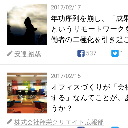
2017/02/17
年功序列を崩し、「成
というリモートワーク
働者の二極化を引き起
何か。
537
1
安達 裕哉
2017/02/15
オフィスづくりが「会
する」なんてことが、
うか？
株式会社翔栄クリエイト広報部