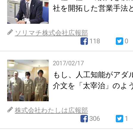
社を開拓した営業手法
ソリマチ株式会社広報部
118
0
2017/02/17
もし、人工知能がアダ
介文を「太宰治」のよ
株式会社わたしは広報部
306
1