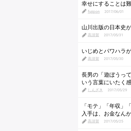
幸せにすることは
fujipon
2017/06/01
山川出版の日本史
高須賀
2017/05/31
いじめとパワハラ
高須賀
2017/05/30
長男の「遊ぼうっ
いう言葉にいたく
しんざき
2017/05/29
「モテ」「年収」
入手は、お金なん
高須賀
2017/05/25