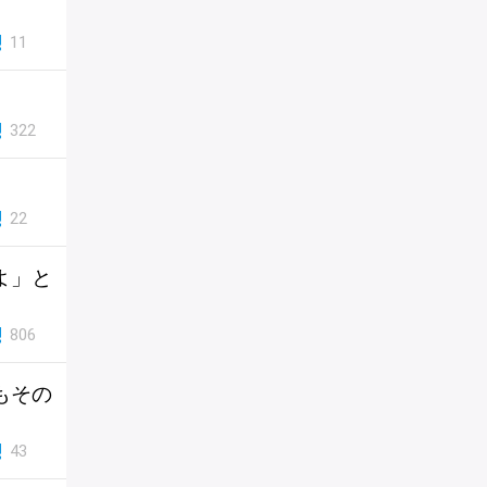
11
322
22
よ」と
806
もその
43