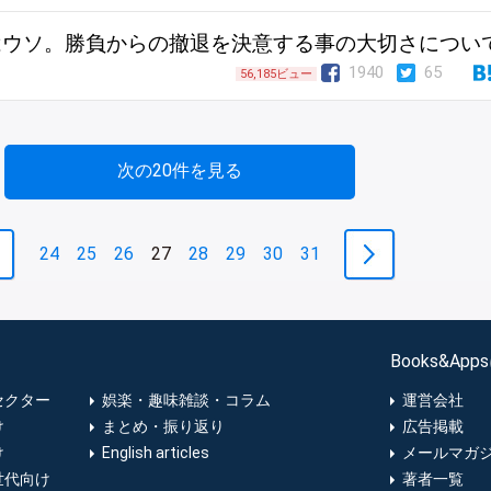
はウソ。勝負からの撤退を決意する事の大切さについ
1940
65
56,185ビュー
次の20件を見る
24
25
26
27
28
29
30
31
Books&Ap
セクター
娯楽・趣味雑談・コラム
運営会社
け
まとめ・振り返り
広告掲載
け
English articles
メールマガ
世代向け
著者一覧