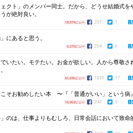
ジェクト」のメンバー同士。だから、どうせ結婚式を
ほうが絶対良い。
257
1
18,979ビュー
動」にあると思う。
254
0
6,275ビュー
康でいたい。モテたい。お金が欲しい。人から尊敬さ
る。
1039
17
61,696ビュー
にこそお勧めしたい本 〜『「普通がいい」という病
243
5
16,063ビュー
い」のは、仕事よりもむしろ、日常会話において致命