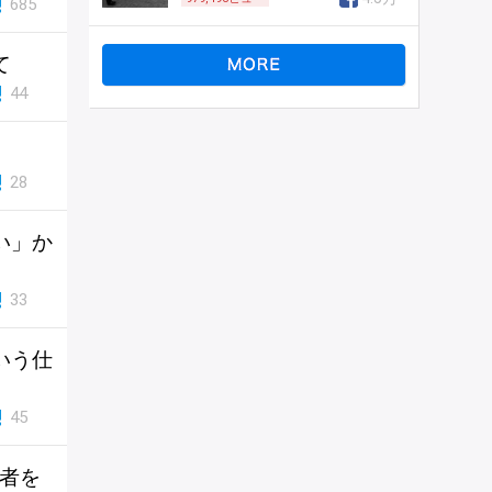
685
て
44
28
い」か
33
いう仕
45
他者を