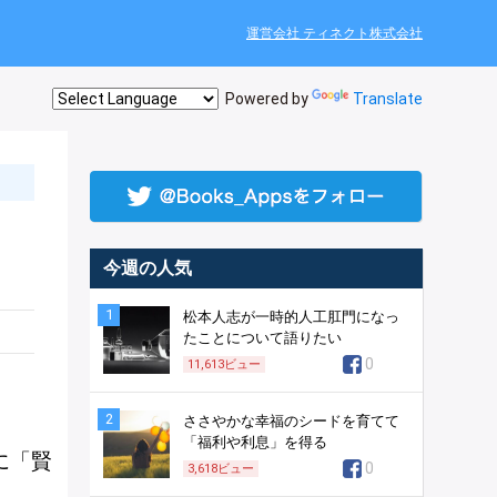
運営会社 ティネクト株式会社
Powered by
Translate
今週の人気
1
松本人志が一時的人工肛門になっ
たことについて語りたい
0
11,613
ビュー
2
ささやかな幸福のシードを育てて
「福利や利息」を得る
に「賢
0
3,618
ビュー