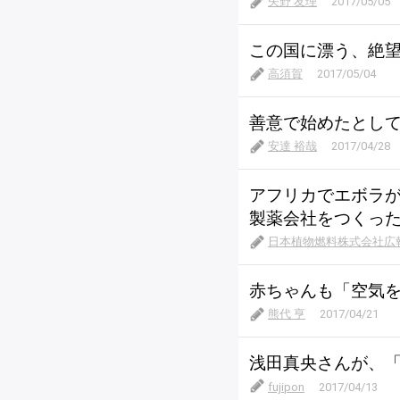
矢野 友理
2017/05/05
この国に漂う、絶
高須賀
2017/05/04
善意で始めたとし
安達 裕哉
2017/04/28
アフリカでエボラ
製薬会社をつくっ
日本植物燃料株式会社広
赤ちゃんも「空気を
熊代 亨
2017/04/21
浅田真央さんが、
fujipon
2017/04/13