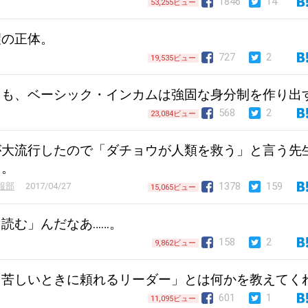
1846
14
53,255ビュー
望の正体。
727
2
19,535ビュー
ても、ベーシック・インカムは強固な身分制を作り出
568
2
23,084ビュー
が大流行したので「ダチョウが人類を救う」と言う先
た。
1378
159
報部
2017/04/27
15,065ビュー
読む」んだなあ……。
158
2
9,862ビュー
「苦しいときに頼れるリーダー」とは何かを教えてく
601
1
11,095ビュー