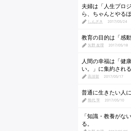
夫婦は「人生プロ
ら、ちゃんとやる
しんざき
2017/05/24
教育の目的は「感
矢野 友理
2017/05/18
人間の幸福は「健
い。」に集約され
高須賀
2017/05/17
普通に生きたい人
熊代 亨
2017/05/10
「知識・教養がな
る。