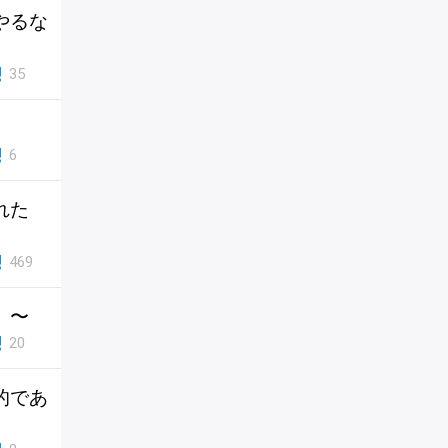
やるな
35
6
れた
469
』〜
20
的であ