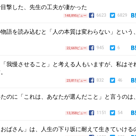
で目撃した、先生の工夫が凄かった
6623
6829
148,895ビュー
の物語を読み込むと「人の本質は変わらない」という
る
945
6
22,669ビュー
＝「我慢させること」と考える人もいますが、私はそ
す。
832
46
23,811ビュー
いたのに「これは、あなたが選んだこと」と言うのは
1151
54
13,358ビュー
「おばさん」は、人生の下り坂に耐えて生きていける