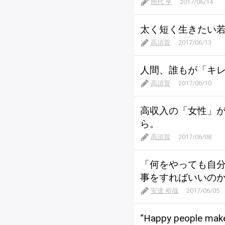
熊代 亨
2017/06/14
太く短く生きたい
高須賀
2017/06/13
人間、誰もが「キ
高須賀
2017/06/10
高収入の「女性」か
ら。
高須賀
2017/06/08
「何をやっても自
事をすればいいの
安達 裕哉
2017/06/05
“Happy people