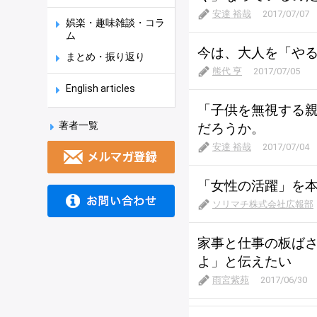
安達 裕哉
2017/07/07
娯楽・趣味雑談・コラ
ム
今は、大人を「や
まとめ・振り返り
熊代 亨
2017/07/05
English articles
「子供を無視する
著者一覧
だろうか。
安達 裕哉
2017/07/04
「女性の活躍」を
ソリマチ株式会社広報部
家事と仕事の板ば
よ」と伝えたい
雨宮紫苑
2017/06/30