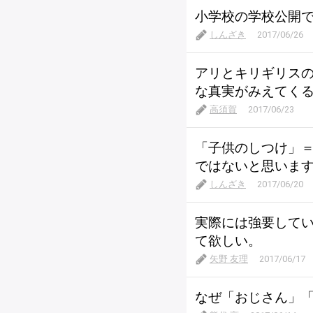
小学校の学校公開
しんざき
2017/06/26
アリとキリギリス
な真実がみえてく
高須賀
2017/06/23
「子供のしつけ」
ではないと思いま
しんざき
2017/06/20
実際には強要して
て欲しい。
矢野 友理
2017/06/17
なぜ「おじさん」