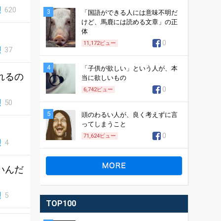
620
3
「国語ができる人には意味不明だ
けど、馬鹿には読める文章」の正
体
0
11,172
ビュー
37
4
「子供が欲しい」という人が、本
れるの
当に欲しいもの
0
6,742
ビュー
50
5
頭のわるい人が、良く考えずに言
ってしまうこと
0
71,624
ビュー
4
いんだ
5
TOP100