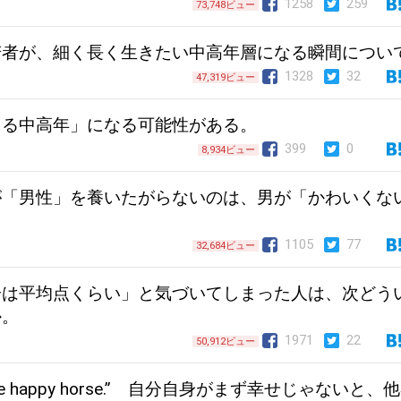
1258
259
73,748ビュー
若者が、細く長く生きたい中高年層になる瞬間につい
1328
32
47,319ビュー
レる中高年」になる可能性がある。
399
0
8,934ビュー
゙「男性」を養いたがらないのは、男が「かわいくな
1105
77
32,684ビュー
分は平均点くらい」と気づいてしまった人は、次どう
か。
1971
22
50,912ビュー
 make happy horse.” 自分自身がまず幸せじゃないと、