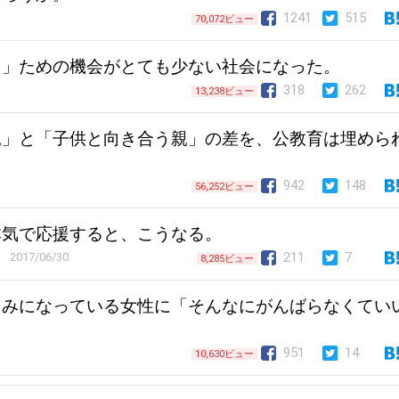
1241
515
70,072ビュー
る」ための機会がとても少ない社会になった。
318
262
13,238ビュー
親」と「子供と向き合う親」の差を、公教育は埋めら
942
148
56,252ビュー
本気で応援すると、こうなる。
211
7
2017/06/30
8,285ビュー
さみになっている女性に「そんなにがんばらなくてい
951
14
10,630ビュー