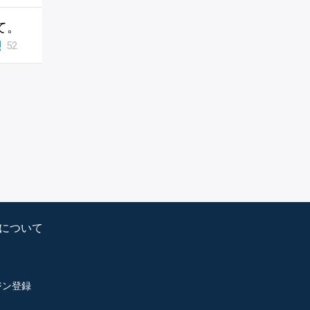
て。
52
psについて
ジン登録