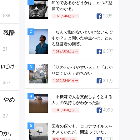
1
知的であるかどうかは、五つの態
度でわかる。
588
13万
1,929,946
ビュー
、残酷
2
「なんで働かないといけないんで
すか？」と聞いた学生への、とあ
る経営者の回答。
21
6.5万
1,612,305
ビュー
れだけ
3
「話のわかりやすい人」と「わか
りにくい人」のちがい
3.1万
1,092,234
ビュー
367
4
「不機嫌で人を支配しようとする
、やめ
人」の気持ちがわかった話
4099
1,018,283
ビュー
27
5
医者の僕でも、コロナウイルスを
のか。
ナメていたが、間違っていた。
4.5万
979,498
ビュー