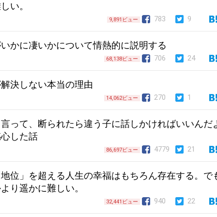
難しい。
783
9
9,891ビュー
がいかに凄いかについて情熱的に説明する
706
24
68,138ビュー
が解決しない本当の理由
270
1
14,062ビュー
て言って、断られたら違う子に話しかければいいんだ
感心した話
4779
21
86,697ビュー
「地位」を超える人生の幸福はもちろん存在する。で
かより遥かに難しい。
940
22
32,441ビュー