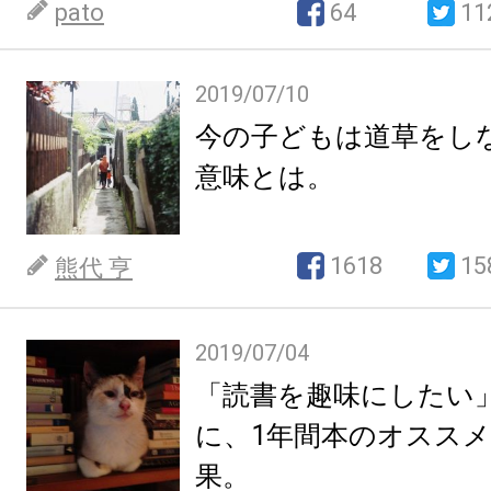
pato
64
11
2019/07/10
今の子どもは道草をし
意味とは。
1618
15
熊代 亨
2019/07/04
「読書を趣味にしたい
に、1年間本のオスス
果。