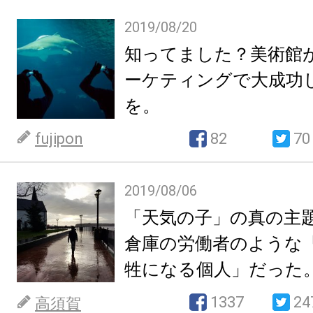
2019/08/20
知ってました？美術館が
ーケティングで大成功
を。
fujipon
82
70
2019/08/06
「天気の子」の真の主題は
倉庫の労働者のような
牲になる個人」だった
1337
24
高須賀