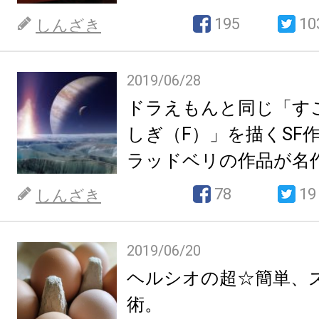
195
10
しんざき
2019/06/28
ドラえもんと同じ「す
しぎ（F）」を描くSF
ラッドベリの作品が名
78
19
しんざき
2019/06/20
ヘルシオの超☆簡単、
術。