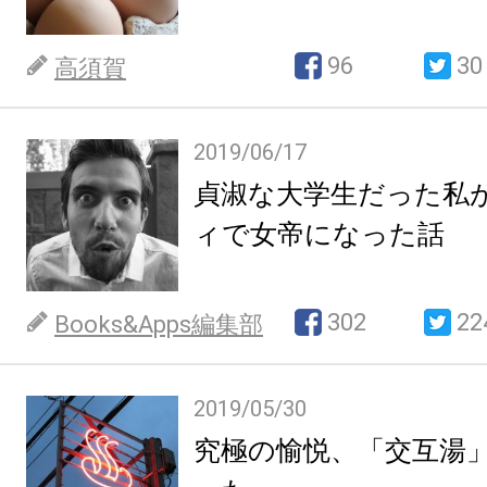
96
30
高須賀
2019/06/17
貞淑な大学生だった私
ィで女帝になった話
302
22
Books&Apps編集部
2019/05/30
究極の愉悦、「交互湯