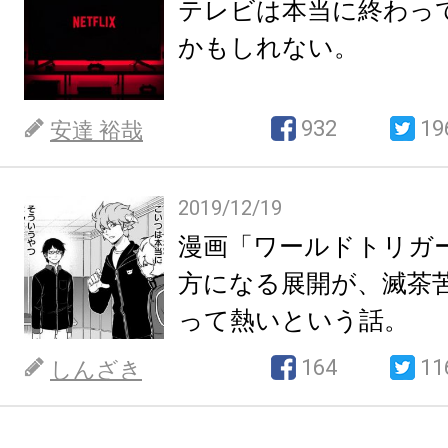
テレビは本当に終わっ
かもしれない。
932
19
安達 裕哉
2019/12/19
漫画「ワールドトリガ
方になる展開が、滅茶
って熱いという話。
164
11
しんざき