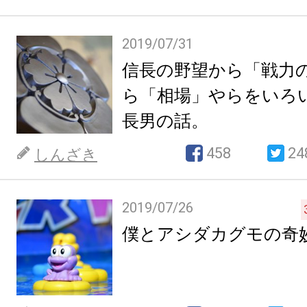
2019/07/31
信長の野望から「戦力
ら「相場」やらをいろ
長男の話。
458
24
しんざき
2019/07/26
僕とアシダカグモの奇妙