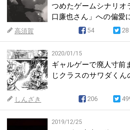
つめたゲームシナリオ
口廉也さん」への偏愛
54
28
高須賀
2020/01/15
ギャルゲーで廃人寸前
じクラスのサワダくん
206
49
しんざき
2019/12/25