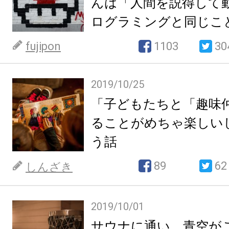
んは「人間を説得して
ログラミングと同じこ
いた。
fujipon
1103
30
2019/10/25
「子どもたちと「趣味
ることがめちゃ楽しい
う話
89
62
しんざき
2019/10/01
サウナに通い、青空が