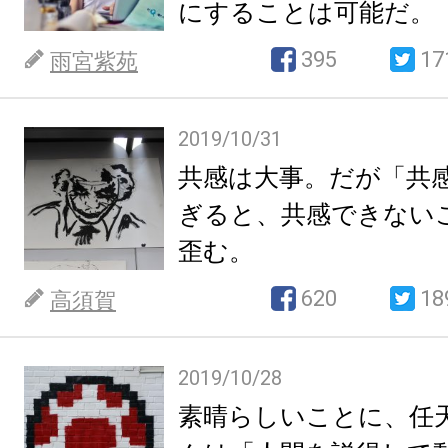
にすることは可能だ。
395
17
雨宮紫苑
2019/10/31
共感は大事。だが「共
ぎると、共感できない
歪む。
620
18
高須賀
2019/10/28
素晴らしいことに、任