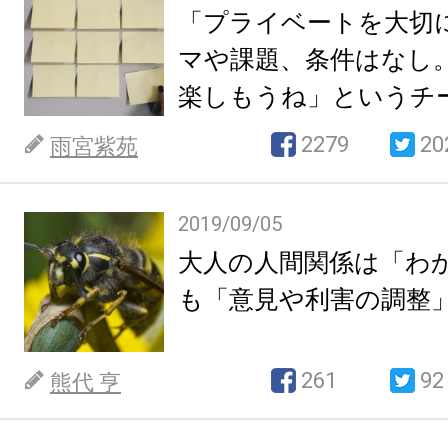
「プライベートを大切
マや課題、条件はなし
楽しもうね」というチ
壊する理由。
2279
20
雨宮紫苑
2019/09/05
大人の人間関係は「わ
も「意見や利害の調整
261
92
熊代 亨