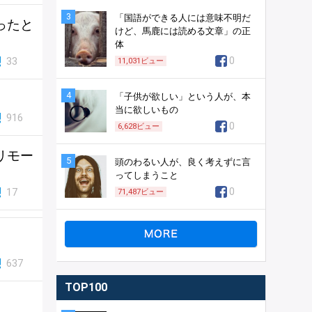
3
「国語ができる人には意味不明だ
ったと
けど、馬鹿には読める文章」の正
体
33
0
11,031
ビュー
4
「子供が欲しい」という人が、本
当に欲しいもの
916
0
6,628
ビュー
リモー
5
頭のわるい人が、良く考えずに言
ってしまうこと
17
0
71,487
ビュー
637
TOP100
。