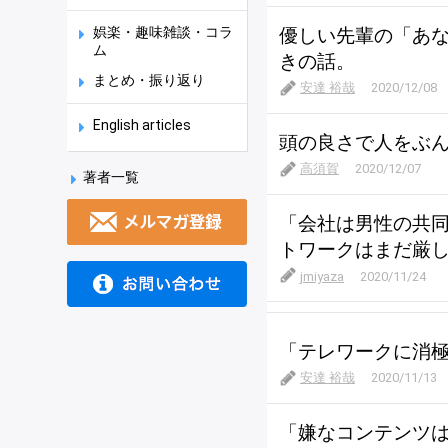
娯楽・趣味雑談・コラ
優しい先輩の「あ
ム
きの話。
まとめ・振り返り
安達 裕哉
2020/12/08
English articles
頭の良さで人をぶ
高須賀
2020/12/07
著者一覧
「会社は男性の共
トワークはまだ厳
jmiyaza
2020/11/24
「テレワークに消
安達 裕哉
2020/11/13
「嫌なコンテンツ