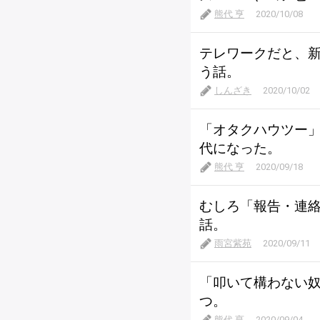
熊代 亨
2020/10/08
テレワークだと、
う話。
しんざき
2020/10/02
「オタクハウツー
代になった。
熊代 亨
2020/09/18
むしろ「報告・連
話。
雨宮紫苑
2020/09/11
「叩いて構わない
つ。
熊代 亨
2020/09/04