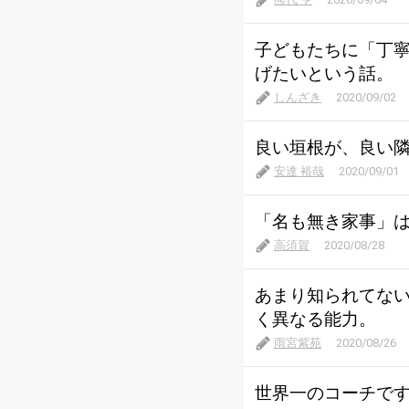
子どもたちに「丁
げたいという話。
しんざき
2020/09/02
良い垣根が、良い
安達 裕哉
2020/09/01
「名も無き家事」
高須賀
2020/08/28
あまり知られてな
く異なる能力。
雨宮紫苑
2020/08/26
世界一のコーチで