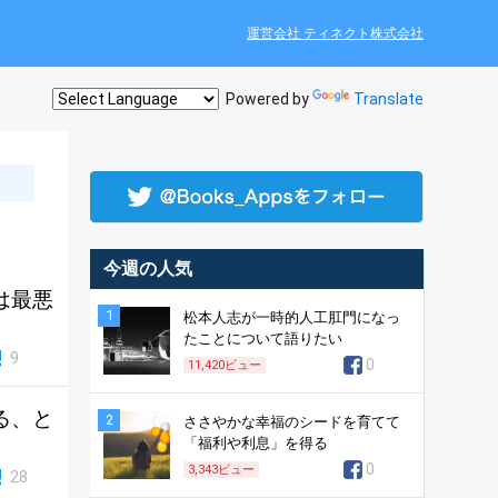
運営会社 ティネクト株式会社
Powered by
Translate
今週の人気
は最悪
1
松本人志が一時的人工肛門になっ
たことについて語りたい
9
0
11,420
ビュー
る、と
2
ささやかな幸福のシードを育てて
「福利や利息」を得る
0
3,343
ビュー
28