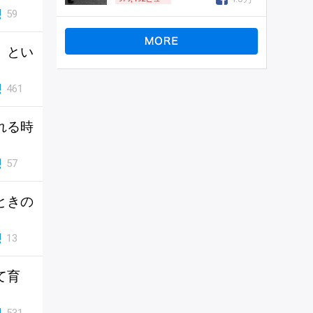
59
、とい
461
れる時
57
ときの
13
て育