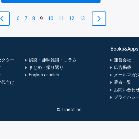
6
7
8
9
10
11
12
13
Books&Ap
セクター
娯楽・趣味雑談・コラム
運営会社
け
まとめ・振り返り
広告掲載
け
English articles
メールマガ
世代向け
著者一覧
お問い合わ
プライバシ
© Tinect inc.