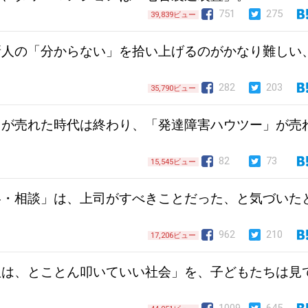
751
275
39,839ビュー
新人の「分からない」を拾い上げるのがかなり難しい
282
203
35,790ビュー
」が売れた時代は終わり、「発達障害ハウツー」が売
82
73
15,545ビュー
絡・相談」は、上司がすべきことだった、と気づいた
962
210
17,206ビュー
奴は、とことん叩いていい社会」を、子どもたちは見