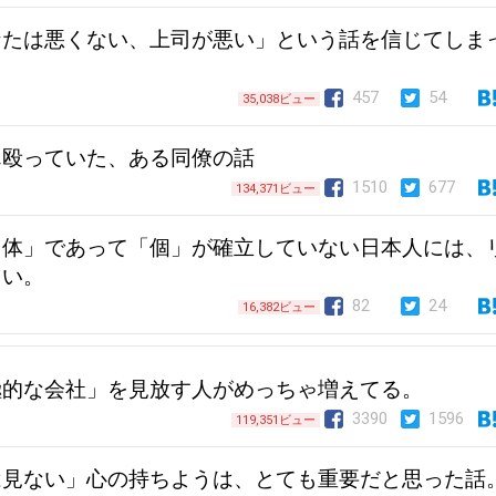
なたは悪くない、上司が悪い」という話を信じてしま
457
54
35,038ビュー
ん殴っていた、ある同僚の話
1510
677
134,371ビュー
同体」であって「個」が確立していない日本人には、
しい。
82
24
16,382ビュー
極的な会社」を見放す人がめっちゃ増えてる。
3390
1596
119,351ビュー
は見ない」心の持ちようは、とても重要だと思った話