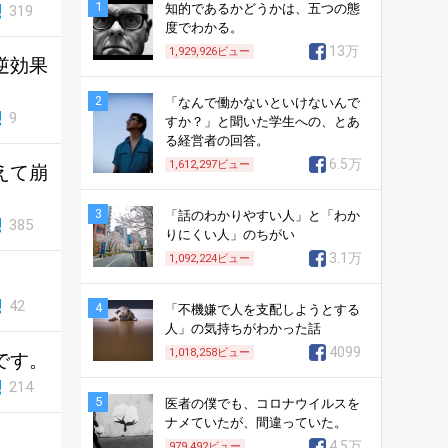
1
知的であるかどうかは、五つの態
319
度でわかる。
13万
1,929,926
ビュー
逆効果
2
「なんで働かないといけないんで
9
すか？」と聞いた学生への、とあ
る経営者の回答。
6.5万
1,612,297
ビュー
えて崩
3
「話のわかりやすい人」と「わか
385
りにくい人」のちがい
3.1万
1,092,224
ビュー
42
4
「不機嫌で人を支配しようとする
人」の気持ちがわかった話
4099
1,018,258
ビュー
です。
214
5
医者の僕でも、コロナウイルスを
ナメていたが、間違っていた。
4.5万
979,492
ビュー