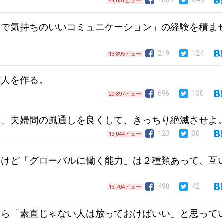
1009
645
44,051ビュー
寧で気持ちのいいコミュニケーション」の経験を積ま
219
124
13,895ビュー
隣人を作る。
696
130
20,897ビュー
は、夫婦間の風通しを良くして、きっちり絶滅させよ
123
30
13,044ビュー
いけど「グローバルに働く能力」は２種類あって、互
498
42
13,704ビュー
すら「素直じゃない人は放っておけばいい」と思って