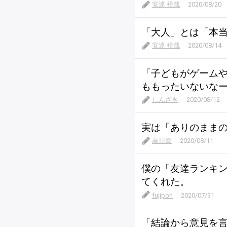
安達 裕哉
2020/08/20
「大人」とは「本
安達 裕哉
2020/08/14
「子どもがゲーム
ももったいないな
しんざき
2020/08/12
実は「ありのまま
高須賀
2020/08/11
僕の「友達ランキ
てくれた。
fujipon
2020/07/31
「結論から意見を