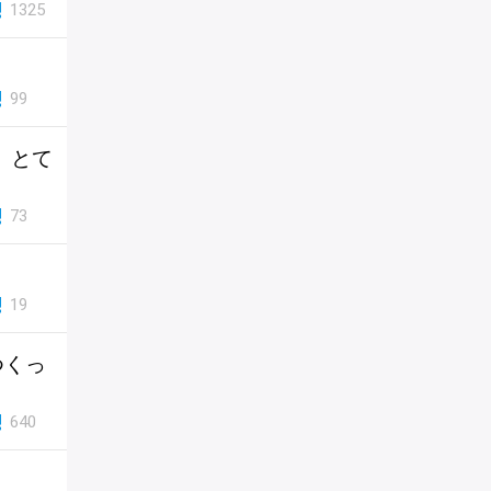
1325
99
、とて
73
19
つくっ
640