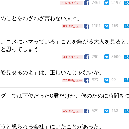
7461
2197
246,469ビュー
当のことをわざわざ言わない人々」
1181
159
89,332ビュー
やアニメにハマっている」ことを嫌がる大人を見ると
ーと思ってしまう
290
3500
30,358ビュー
の姿見せるのよ」は、正しいんじゃないか。
527
92
22,188ビュー
ング」では下位だったO君だけが、僕のために時間を
529
163
45,037ビュー
言うと怒られる会社」にいたことがあった。