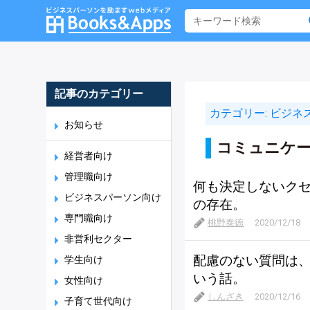
記事のカテゴリー
カテゴリー:
ビジネ
お知らせ
コミュニケ
経営者向け
管理職向け
何も決定しないク
ビジネスパーソン向け
の存在。
専門職向け
桃野泰徳
2020/12/18
非営利セクター
配慮のない質問は
学生向け
いう話。
女性向け
しんざき
2020/12/16
子育て世代向け