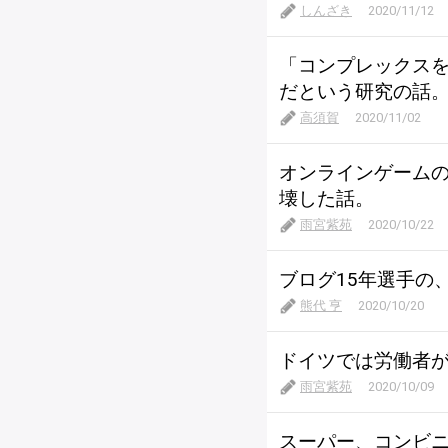
しんざき
2020/11/12
「コンプレックス
だという研究の話
高須賀
2020/11/02
オンラインゲーム
壊した話。
雨宮紫苑
2020/10/22
ブログ15年選手の
熊代 亨
2020/10/20
ドイツでは労働者
雨宮紫苑
2020/10/09
スーパー、コンビ