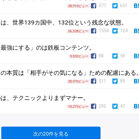
577
651
28,910ビュー
は、世界139カ国中、132位という残念な状態。
1554
124
26,528ビュー
を最強にする」のは鉄板コンテンツ。
88
59
9,832ビュー
ンの本質は「相手がその気になる」ための配慮にある
511
89
20,970ビュー
のは、テクニックよりまずマナー。
292
47
10,275ビュー
次の20件を見る