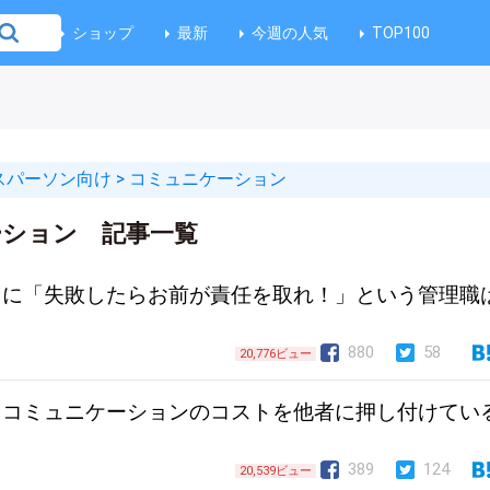
ショップ
最新
今週の人気
TOP100
スパーソン向け
>
コミュニケーション
ーション 記事一覧
セに「失敗したらお前が責任を取れ！」という管理職
880
58
20,776ビュー
、コミュニケーションのコストを他者に押し付けてい
389
124
20,539ビュー