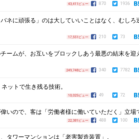
870
1936
43,411ビュー
をバネに頑張る」のは大していいことはなく、むしろ
。
210
73
17,551ビュー
のチームが、お互いをブロックしあう最悪の結末を迎
340
7782
249,748ビュー
、ネットで生き残る技術。
49
72
10,025ビュー
が偉いので、客は「労働者様に働いていただく」立場
488
100
22,381ビュー
ニ、タワーマンションは「老害製造装置」。