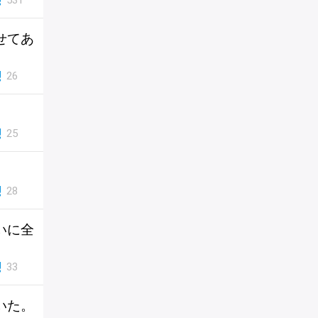
531
せてあ
26
25
。
28
いに全
33
いた。