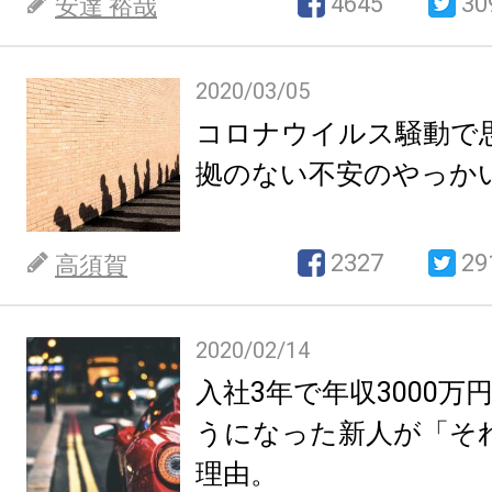
4645
30
安達 裕哉
2020/03/05
コロナウイルス騒動で
拠のない不安のやっか
2327
29
高須賀
2020/02/14
入社3年で年収3000万
うになった新人が「そ
理由。