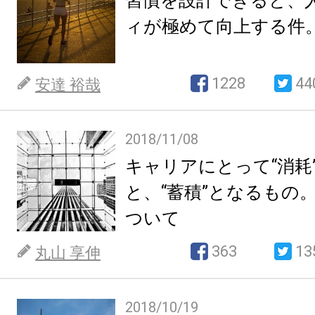
習慣を設計できると、
ィが極めて向上する件
1228
44
安達 裕哉
2018/11/08
キャリアにとって“消耗
と、“蓄積”となるもの
ついて
363
13
丸山 享伸
2018/10/19