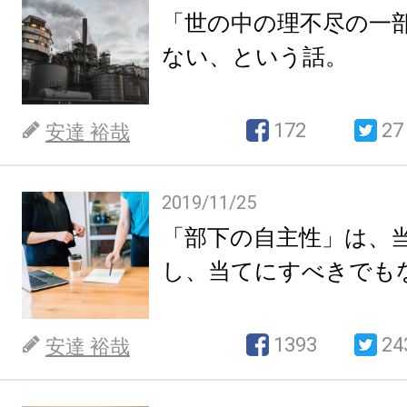
「世の中の理不尽の一
ない、という話。
172
27
安達 裕哉
2019/11/25
「部下の自主性」は、
し、当てにすべきでも
1393
24
安達 裕哉