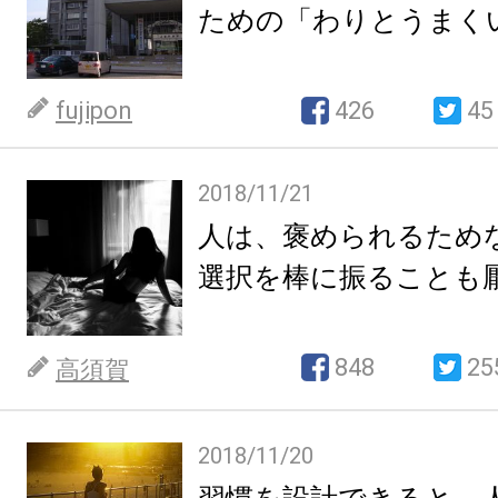
ための「わりとうまく
fujipon
426
45
2018/11/21
人は、褒められるため
選択を棒に振ることも
848
25
高須賀
2018/11/20