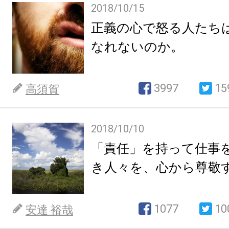
2018/10/15
正義の心で怒る人たち
なれないのか。
3997
15
高須賀
2018/10/10
「責任」を持って仕事
き人々を、心から尊敬
1077
10
安達 裕哉