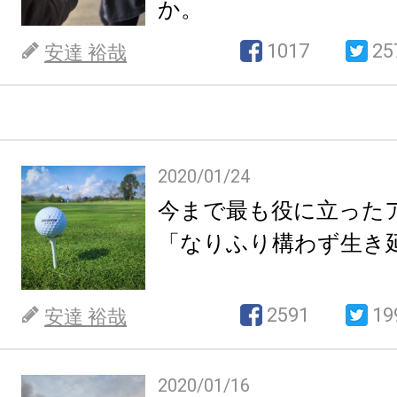
か。
1017
25
安達 裕哉
2020/01/24
今まで最も役に立った
「なりふり構わず生き
2591
19
安達 裕哉
2020/01/16