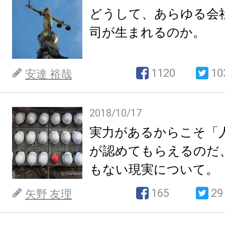
どうして、あらゆる会
司が生まれるのか。
1120
10
安達 裕哉
2018/10/17
実力があるからこそ「
が認めてもらえるのだ
もない現実について。
165
29
矢野 友理