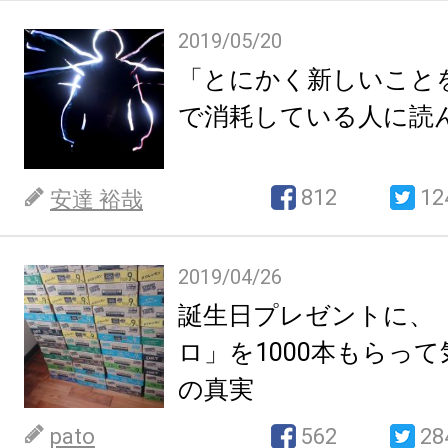
2019/05/20
「とにかく新しいこと
で消耗している人に読
812
12
安達 裕哉
2019/04/26
誕生日プレゼントに、
ロ」を1000本もらっ
の真実
pato
562
28