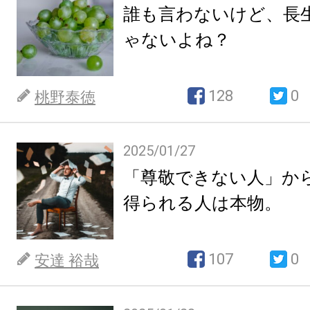
誰も言わないけど、長
ゃないよね？
128
0
桃野泰徳
2025/01/27
「尊敬できない人」か
得られる人は本物。
107
0
安達 裕哉