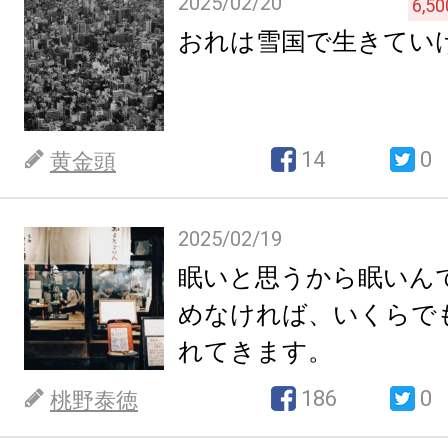
2025/02/20
6,50
おれは雪国で生きてい
14
0
黄金頭
2025/02/19
眠いと思うから眠いん
めなければ、いくらで
れてきます。
186
0
桃野泰徳