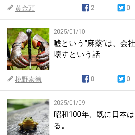
2
0
黄金頭
2025/01/10
嘘という“麻薬”は、会
壊すという話
0
0
桃野泰徳
2025/01/09
昭和100年。既に日本
る。