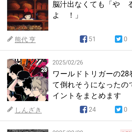
脳汁出なくても「や
よ ！」
51
0
熊代 亨
2025/02/26
ワールドトリガーの28
て倒れそうになったの
イントをまとめます
24
0
しんざき