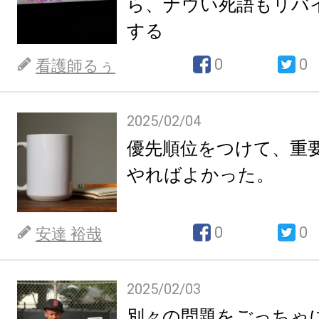
ら、ナウい死語もリバ
する
0
0
看護師るぅ
2025/02/04
優先順位をつけて、重
やればよかった。
0
0
安達 裕哉
2025/02/03
別々の問題をごっちゃ