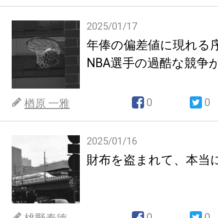
2025/01/17
年俸の偏差値に現れる
NBA選手の過酷な競争
0
0
楢原 一雅
2025/01/16
財布を盗まれて、本当
0
0