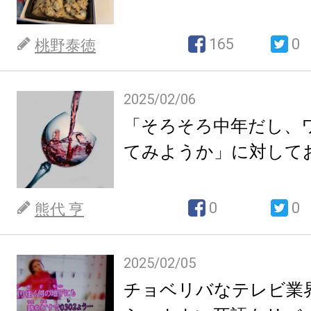
165
0
桃野泰徳
2025/02/06
「そろそろ中年だし、
てみようか」に対して
0
0
熊代 亨
2025/02/05
チョベリバなテレビ業