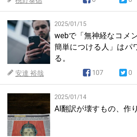
桃野泰徳
2025/01/15
webで「無神経なコメ
簡単につける人」はパ
る。
107
0
安達 裕哉
2025/01/14
AI翻訳が壊すもの、作