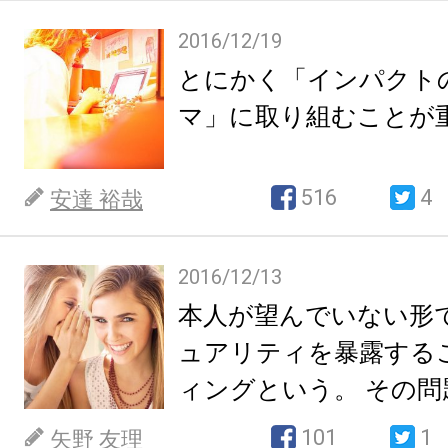
2016/12/19
とにかく「インパクト
マ」に取り組むことが
516
4
安達 裕哉
2016/12/13
本人が望んでいない形
ュアリティを暴露する
ィングという。 その問
て。
101
1
矢野 友理