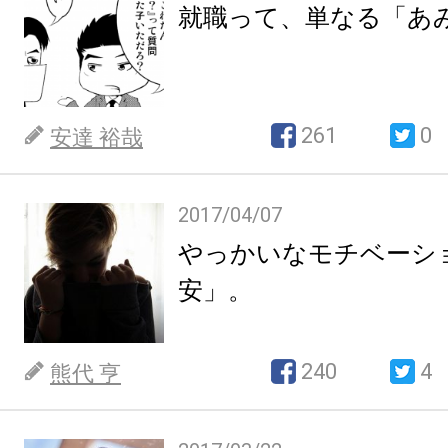
就職って、単なる「あ
261
0
安達 裕哉
2017/04/07
やっかいなモチベーシ
安」。
240
4
熊代 亨