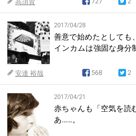
727
2
高須賀
2017/04/28
善意で始めたとしても
インカムは強固な身分
568
2
安達 裕哉
2017/04/21
赤ちゃんも「空気を読
あ……。