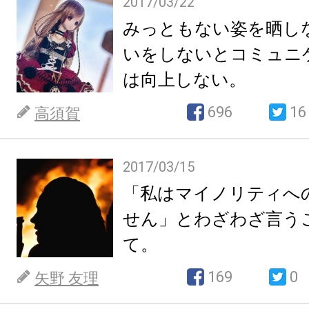
2017/03/22
みっともない姿を晒し
いをしないとコミュニ
は向上しない。
696
16
高須賀
2017/03/15
「私はマイノリティへ
せん」とわざわざ言う
て。
169
0
矢野 友理