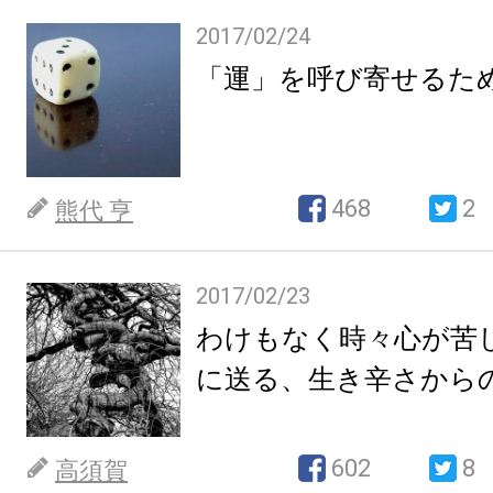
2017/02/24
「運」を呼び寄せるた
468
2
熊代 亨
2017/02/23
わけもなく時々心が苦
に送る、生き辛さから
602
8
高須賀