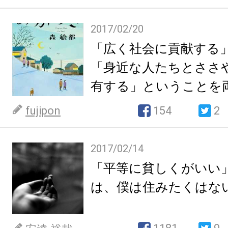
2017/02/20
「広く社会に貢献する
「身近な人たちとささ
有する」ということを
可能なのではないか【
fujipon
154
2
づき】
2017/02/14
「平等に貧しくがいい
は、僕は住みたくはな