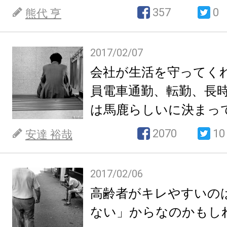
357
0
熊代 亨
2017/02/07
会社が生活を守ってく
員電車通勤、転勤、長
は馬鹿らしいに決まっ
2070
10
安達 裕哉
2017/02/06
高齢者がキレやすいの
ない」からなのかもし