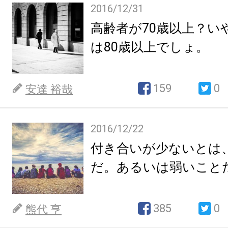
2016/12/31
高齢者が70歳以上？い
は80歳以上でしょ。
159
0
安達 裕哉
2016/12/22
付き合いが少ないとは
だ。あるいは弱いこと
385
0
熊代 亨