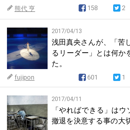
158
2
熊代 亨
2017/04/13
浅田真央さんが、「苦
るリーダー」とは何か
た。
fujipon
601
1
2017/04/11
「やればできる」はウ
撤退を決意する事の大