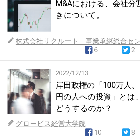
M&Aにおける、会社分
きについて。
株式会社リクルート 事業承継総合セ
6
2
2022/12/13
岸田政権の「100万人、
円の人への投資」とは
どうするのか？
グロービス経営大学院
10
8