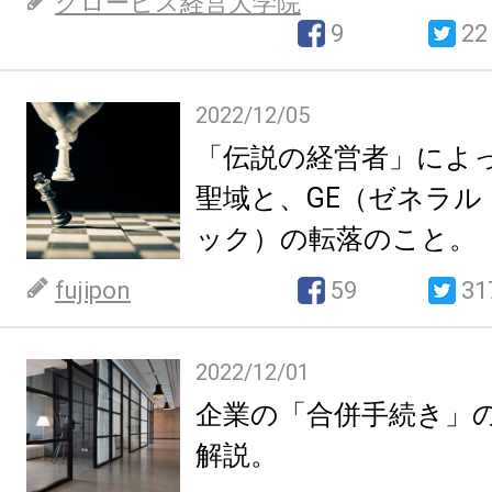
グロービス経営大学院
9
22
2022/12/05
「伝説の経営者」によ
聖域と、GE（ゼネラル
ック）の転落のこと。
fujipon
59
31
2022/12/01
企業の「合併手続き」
解説。