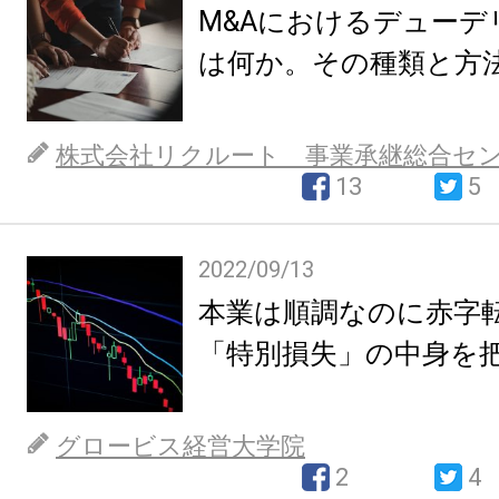
M&Aにおけるデューデ
は何か。その種類と方
株式会社リクルート 事業承継総合セ
13
5
2022/09/13
本業は順調なのに赤字
「特別損失」の中身を
グロービス経営大学院
2
4