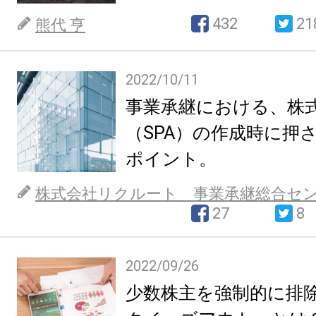
432
21
熊代 亨
2022/10/11
事業承継における、株
（SPA）の作成時に押
ポイント。
株式会社リクルート 事業承継総合セ
27
8
2022/09/26
少数株主を強制的に排