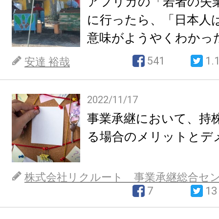
アフリカの「若者の失業
に行ったら、「日本人
意味がようやくわかっ
541
1.
安達 裕哉
2022/11/17
事業承継において、持
る場合のメリットとデ
株式会社リクルート 事業承継総合セ
7
13