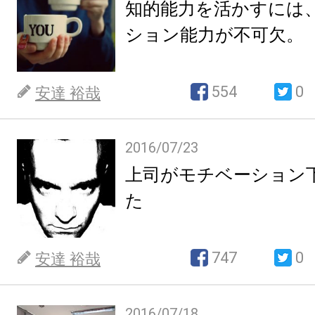
知的能力を活かすには
ション能力が不可欠。
554
0
安達 裕哉
2016/07/23
上司がモチベーション
た
747
0
安達 裕哉
2016/07/18