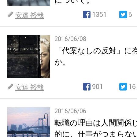
について。
1351
6
安達 裕哉
2016/06/08
「代案なしの反対」に
か。
901
16
安達 裕哉
2016/06/06
転職の理由は人間関係
的に、仕事がつまらな