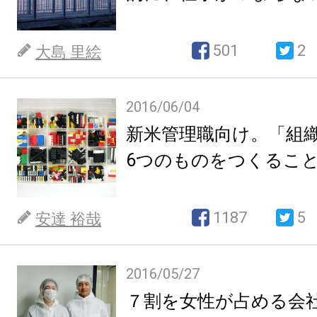
501
2
大島 里絵
2016/06/04
新米管理職向け。「組
6つのものをつくるこ
1187
5
安達 裕哉
2016/05/27
７割を女性が占める会