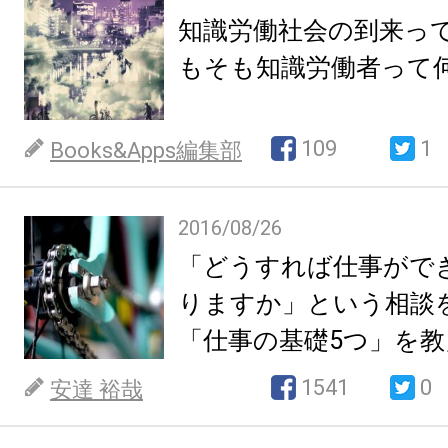
知識労働社会の到来っ
もそも知識労働者って
109
1
Books&Apps編集部
2016/08/26
「どうすれば仕事がで
りますか」という相談
「仕事の基礎5つ」を
1541
0
安達 裕哉