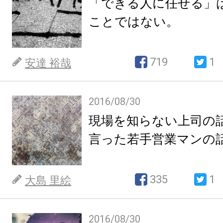
「できる人に任せる」
ことではない。
719
1
安達 裕哉
2016/08/30
現場を知らない上司の
言った若手営業マンの
335
1
大島 里絵
2016/08/30