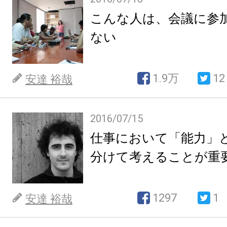
こんな人は、会議に参
ない
1.9万
12
安達 裕哉
2016/07/15
仕事において「能力」
分けて考えることが重
1297
1
安達 裕哉