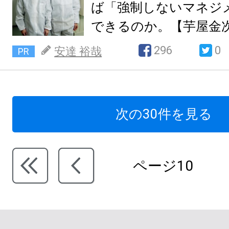
ば「強制しないマネジ
できるのか。【芋屋金
296
0
安達 裕哉
PR
次の30件を見る
ページ10