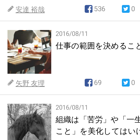
536
0
安達 裕哉
2016/08/11
仕事の範囲を決めるこ
69
0
矢野 友理
2016/08/11
組織は「苦労」や「一
こと」を美化してはい