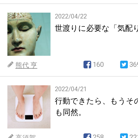
2022/04/22
世渡りに必要な「気配
160
36
熊代 亨
2022/04/21
行動できたら、もうそ
も同然。
258
22
高須賀