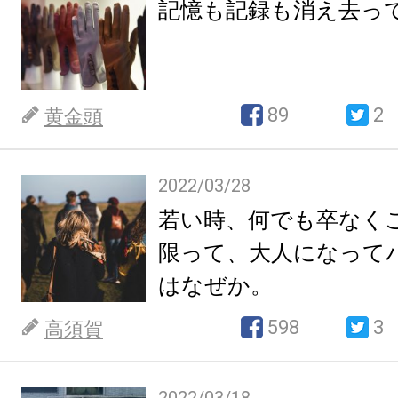
記憶も記録も消え去っ
89
2
黄金頭
2022/03/28
若い時、何でも卒なく
限って、大人になって
はなぜか。
598
3
高須賀