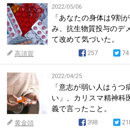
2022/05/06
「あなたの身体は9割
み、抗生物質投与のデ
て改めて気づいた。
257
74
高須賀
2022/04/25
「意志が弱い人はうつ
い」、カリスマ精神科
義で言ったこと。
398
21
黄金頭