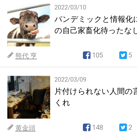
2022/03/10
パンデミックと情報化
の自己家畜化待ったな
105
5
熊代 亨
2022/03/09
片付けられない人間の
くれ
148
2
黄金頭