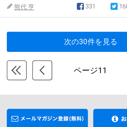
331
16
熊代 亨
次の30件を見る
ページ11