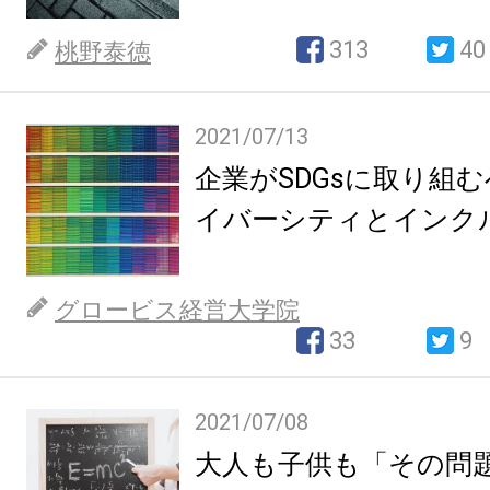
313
40
桃野泰徳
2021/07/13
企業がSDGsに取り組
イバーシティとインク
グロービス経営大学院
33
9
2021/07/08
大人も子供も「その問