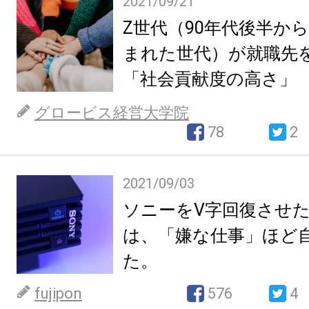
2021/09/21
Z世代（90年代後半から
まれた世代）が就職先
「社会貢献度の高さ」
グロービス経営大学院
78
2
2021/09/03
ソニーをV字回復させ
は、「嫌な仕事」ほど
た。
fujipon
576
4