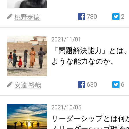
780
2
桃野泰徳
2021/11/01
「問題解決能力」とは
ような能力なのか。
630
6
安達 裕哉
2021/10/05
リーダーシップとは何