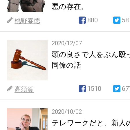
悪の存在。
880
58
桃野泰徳
2020/12/07
頭の良さで人をぶん殴
同僚の話
1510
67
高須賀
2020/10/02
テレワークだと、新人