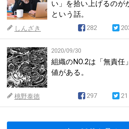
い」を拾い上げるのが
という話。
282
20
しんざき
2020/09/30
組織のNO.2は「無責
値がある。
297
21
桃野泰徳