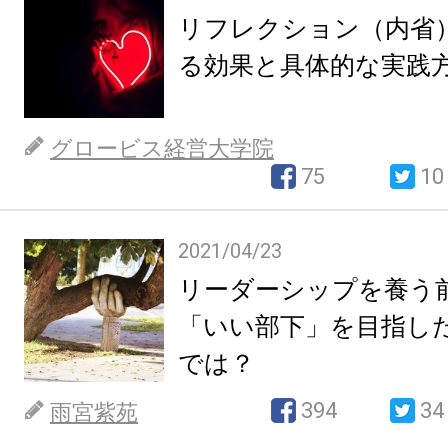
リフレクション（内省
る効果と具体的な実践
グロービス経営大学院
75
10
2021/04/23
リーダーシップを養う
「いい部下」を目指し
では？
394
34
雨宮紫苑