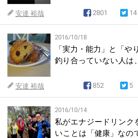
2801
14
安達 裕哉
2016/10/18
「実力・能力」と「や
釣り合っていない人は
852
5
安達 裕哉
2016/10/14
私がエナジードリンク
いことは「健康」なの