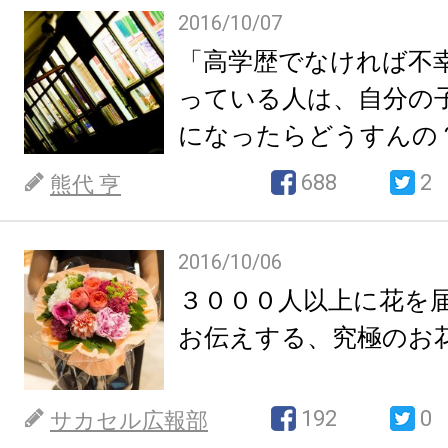
2016/10/07
「高学歴でなければ不
っている人は、自分の
になったらどうすんの
688
2
熊代 亨
2016/10/06
３０００人以上に花を
お伝えする、究極のお
192
0
サカセル広報部