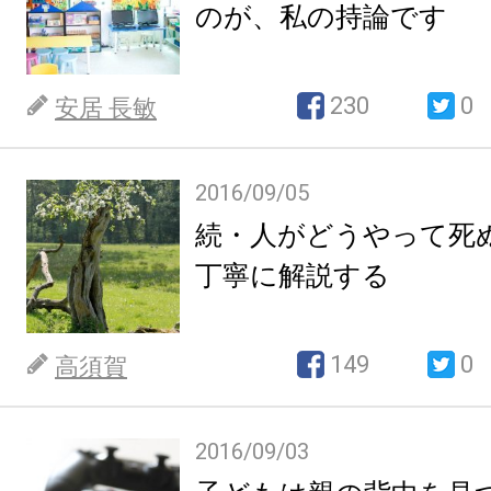
のが、私の持論です
230
0
安居 長敏
2016/09/05
続・人がどうやって
丁寧に解説する
149
0
高須賀
2016/09/03