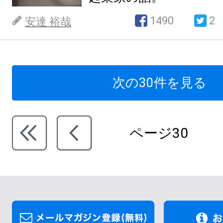
1490
2
安達 裕哉
次の30件を見る
ページ30