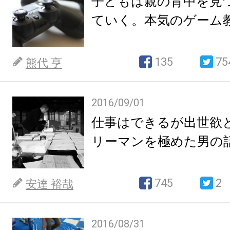
子どもは親の背中を見
ていく。本気のゲーム
135
75
熊代 亨
2016/09/01
仕事はできるが出世欲
リーマンを極めた男の
745
2
安達 裕哉
2016/08/31