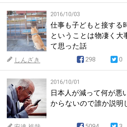
2016/10/03
仕事も子どもと接する
ということは物凄く大事
て思った話
298
0
しんざき
2016/10/01
日本人が減って何が悪
からないので誰か説明
5094
3
安達 裕哉