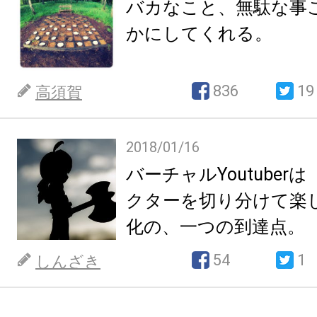
バカなこと、無駄な事
かにしてくれる。
836
19
高須賀
2018/01/16
バーチャルYoutuber
クターを切り分けて楽
化の、一つの到達点。
54
1
しんざき