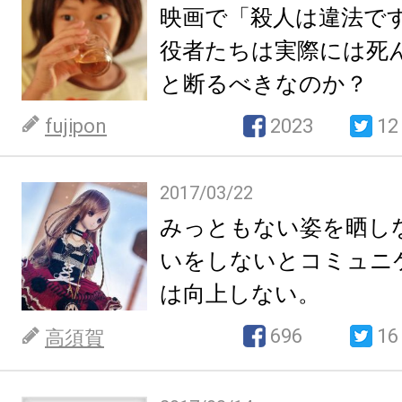
映画で「殺人は違法で
役者たちは実際には死
と断るべきなのか？
fujipon
2023
12
2017/03/22
みっともない姿を晒し
いをしないとコミュニ
は向上しない。
696
16
高須賀