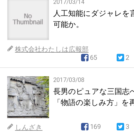
2017/03/14
人工知能にダジャレを
可能か。
株式会社わたしは広報部
65
2
2017/03/08
長男のピュアな三国志
「物語の楽しみ方」を
169
3
しんざき