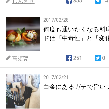
355
14
しんざき
2017/02/28
何度も通いたくなる料
ドは「中毒性」と「変
251
0
高須賀
2017/02/21
白金にあるガチで旨