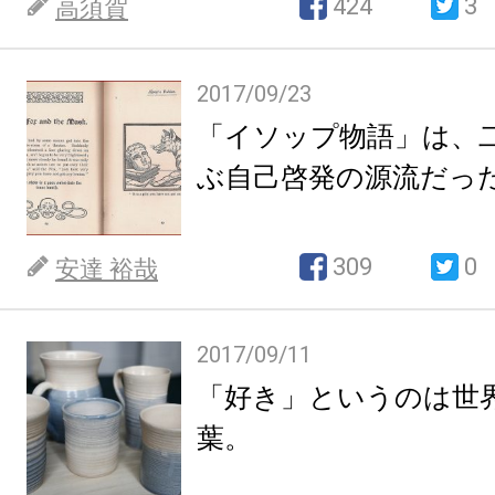
424
3
高須賀
2017/09/23
「イソップ物語」は、
ぶ自己啓発の源流だっ
309
0
安達 裕哉
2017/09/11
「好き」というのは世
葉。