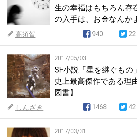
生の幸福はもちろん存
の入手は、お金なんか
い。
940
22
高須賀
2017/05/03
SF小説「星を継ぐもの
史上最高傑作である理由
図書】
1468
42
しんざき
2017/03/31