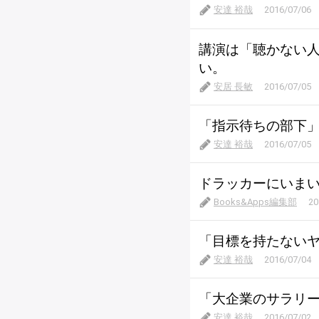
安達 裕哉
2016/07/06
講演は「聴かない
い。
安居 長敏
2016/07/05
「指示待ちの部下
安達 裕哉
2016/07/05
ドラッカーにいま
Books&Apps編集部
20
「目標を持たない
安達 裕哉
2016/07/04
「大企業のサラリ
安達 裕哉
2016/07/02