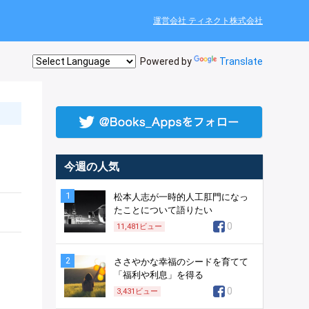
運営会社 ティネクト株式会社
Powered by
Translate
今週の人気
1
松本人志が一時的人工肛門になっ
たことについて語りたい
0
11,481
ビュー
2
ささやかな幸福のシードを育てて
「福利や利息」を得る
0
3,431
ビュー