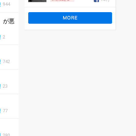
944
」が悪
2
742
23
77
280