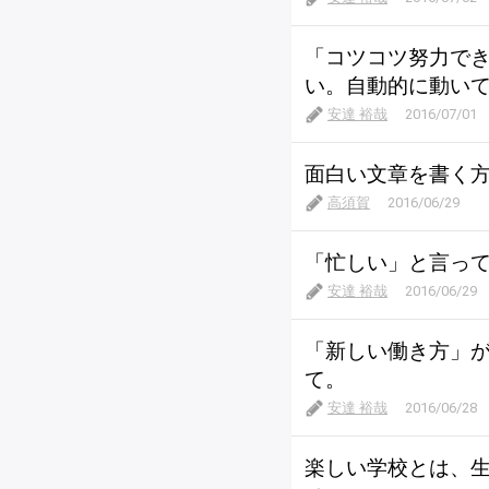
「コツコツ努力で
い。自動的に動い
安達 裕哉
2016/07/01
面白い文章を書く
高須賀
2016/06/29
「忙しい」と言っ
安達 裕哉
2016/06/29
「新しい働き方」が
て。
安達 裕哉
2016/06/28
楽しい学校とは、