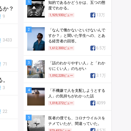
1
知的であるかどうかは、五つの態
るか？
度でわかる。
13万
1,929,930
ビュー
9
2
「なんで働かないといけないんで
すか？」と聞いた学生への、とあ
3433
る経営者の回答。
6.5万
1,612,300
ビュー
3
「話のわかりやすい人」と「わか
71
りにくい人」のちがい
3.1万
1,092,228
ビュー
る。
3
4
「不機嫌で人を支配しようとする
人」の気持ちがわかった話
4099
1,018,272
ビュー
22
5
医者の僕でも、コロナウイルスを
ナメていたが、間違っていた。
4.5万
979,493
ビュー