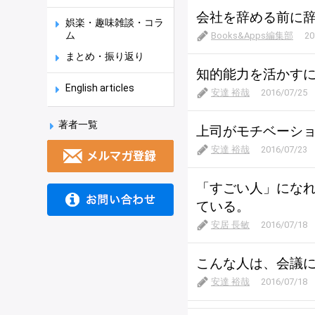
会社を辞める前に
娯楽・趣味雑談・コラ
ム
Books&Apps編集部
20
まとめ・振り返り
知的能力を活かす
English articles
安達 裕哉
2016/07/25
著者一覧
上司がモチベーシ
安達 裕哉
2016/07/23
「すごい人」にな
ている。
安居 長敏
2016/07/18
こんな人は、会議
安達 裕哉
2016/07/18