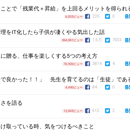
ることで「残業代＋昇給」を上回るメリットを得られ
235
0
6,053ビュー
理をIT化したら子供が凄くやる気出した話
1.6万
7033
364,061ビュー
に贈る、仕事を楽しくする5つの考え方
3814
4
76,926ビュー
子で良かった！！」 先生を育てるのは「生徒」であ
84
0
4,490ビュー
白さを語る
612
2
12,043ビュー
受け取っている時、気をつけるべきこと