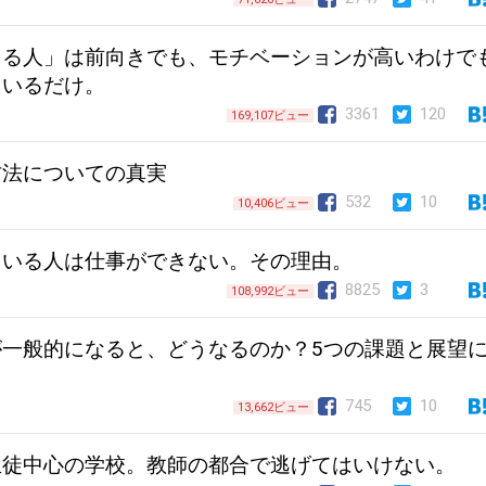
きる人」は前向きでも、モチベーションが高いわけで
ているだけ。
3361
120
169,107ビュー
方法についての真実
532
10
10,406ビュー
ている人は仕事ができない。その理由。
8825
3
108,992ビュー
一般的になると、どうなるのか？5つの課題と展望
745
10
13,662ビュー
生徒中心の学校。教師の都合で逃げてはいけない。