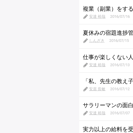
複業（副業）をす
安達 裕哉
2016/07/16
夏休みの宿題進捗管
しんざき
2016/07/15
仕事が楽しくない人
安達 裕哉
2016/07/13
「私、先生の教え
安居 長敏
2016/07/12
サラリーマンの面
安達 裕哉
2016/07/07
実力以上の給料を