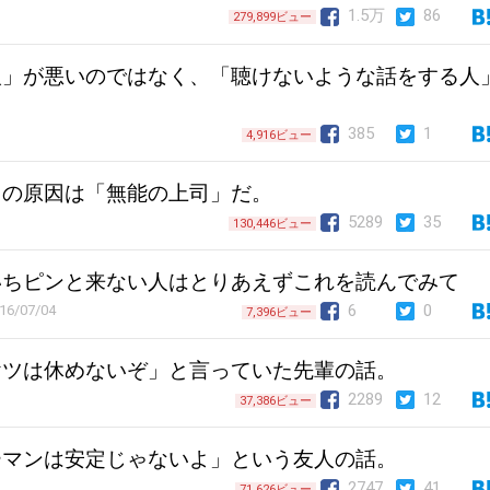
1.5万
86
279,899ビュー
人」が悪いのではなく、「聴けないような話をする人
385
1
4,916ビュー
」の原因は「無能の上司」だ。
5289
35
130,446ビュー
いちピンと来ない人はとりあえずこれを読んでみて
6
0
16/07/04
7,396ビュー
ヤツは休めないぞ」と言っていた先輩の話。
2289
12
37,386ビュー
ーマンは安定じゃないよ」という友人の話。
2747
41
71,626ビュー