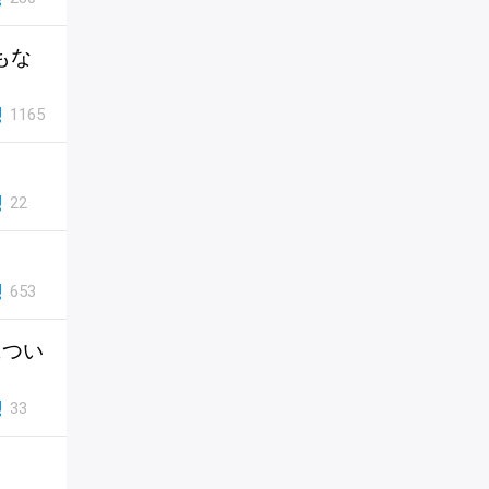
もな
1165
22
653
につい
33