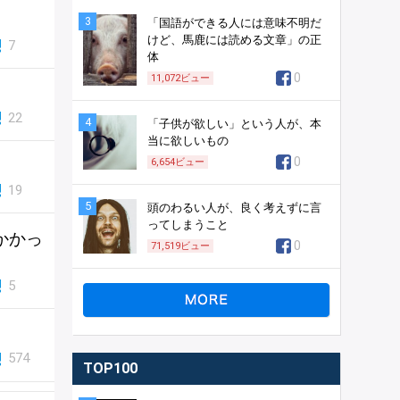
3
「国語ができる人には意味不明だ
けど、馬鹿には読める文章」の正
7
体
0
11,072
ビュー
22
4
「子供が欲しい」という人が、本
当に欲しいもの
0
6,654
ビュー
19
5
頭のわるい人が、良く考えずに言
ってしまうこと
かかっ
0
71,519
ビュー
5
574
TOP100