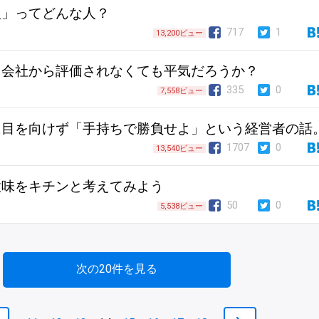
人」ってどんな人？
717
1
13,200ビュー
、会社から評価されなくても平気だろうか？
335
0
7,558ビュー
に目を向けず「手持ちで勝負せよ」という経営者の話
1707
0
13,540ビュー
意味をキチンと考えてみよう
50
0
5,538ビュー
次の20件を見る