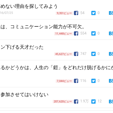
辞めない理由を探してみよう
54
0
16/07/25
9,351ビュー
には、コミュニケーション能力が不可欠。
554
0
11,448ビュー
ョン下げる天才だった
747
0
45,627ビュー
れるかどうかは、人生の「鎧」をどれだけ脱げるかに
116
0
7,044ビュー
に参加させてはいけない
1.9万
12
207,620ビュー