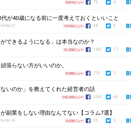
79
4
8,814ビュー
0代が40歳になる前に一度考えておくといいこと
94
0
16/06/27
19,935ビュー
事ができるようになる」は本当なのか？
1387
17
31,358ビュー
、頑張らない方がいいのか。
719
3
8,988ビュー
げないのか」を教えてくれた経営者の話
2541
66
142,290ビュー
が副業をしない理由なんてない【コラム7選】
25
3
16/06/14
4,628ビュー