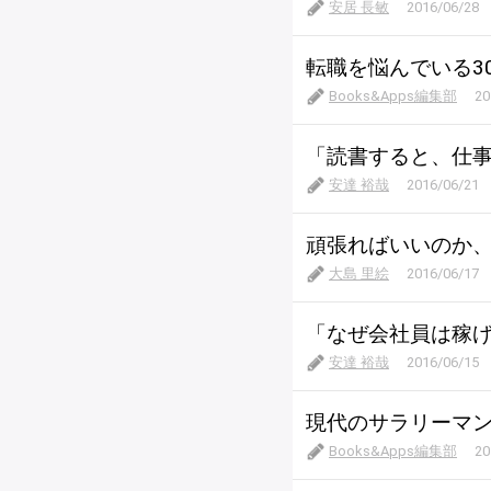
安居 長敏
2016/06/28
転職を悩んでいる3
Books&Apps編集部
20
「読書すると、仕
安達 裕哉
2016/06/21
頑張ればいいのか
大島 里絵
2016/06/17
「なぜ会社員は稼
安達 裕哉
2016/06/15
現代のサラリーマン
Books&Apps編集部
20