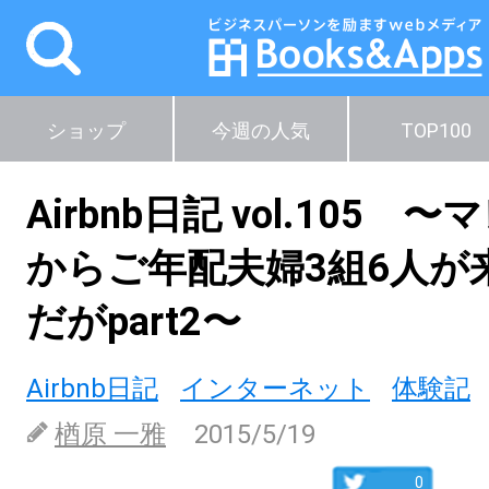
ショップ
今週の人気
TOP100
Airbnb日記 vol.105 
からご年配夫婦3組6人が
だがpart2〜
Airbnb日記
インターネット
体験記
楢原 一雅
2015/5/19
0