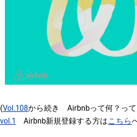
(
Vol.108
から続き Airbnbって何？っ
vol.1
Airbnb新規登録する方は
こちら