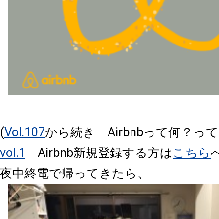
(
Vol.107
から続き Airbnbって何？っ
vol.1
Airbnb新規登録する方は
こちら
夜中終電で帰ってきたら、