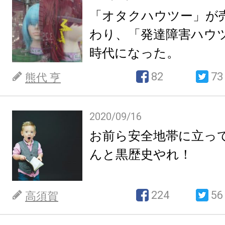
「オタクハウツー」が
わり、「発達障害ハウ
時代になった。
82
73
熊代 亨
2020/09/16
お前ら安全地帯に立っ
んと黒歴史やれ！
224
56
高須賀