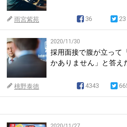
36
23
雨宮紫苑
2020/11/30
採用面接で腹が立って
かありません」と答え
4343
66
桃野泰徳
2020/11/27