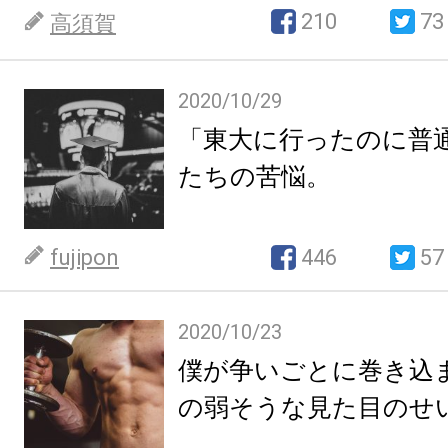
210
73
高須賀
2020/10/29
「東大に行ったのに普
たちの苦悩。
fujipon
446
57
2020/10/23
僕が争いごとに巻き込
の弱そうな見た目のせ