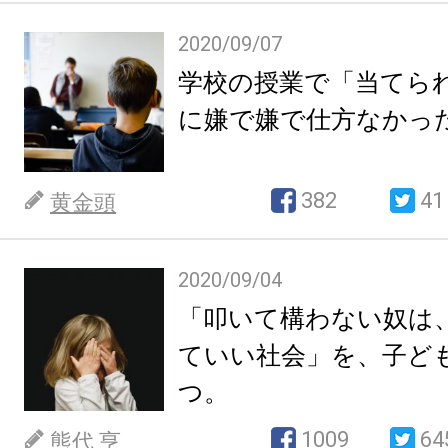
2020/09/07
学校の授業で「当てら
に嫌で嫌で仕方なかっ
382
41
黄金頭
2020/09/04
「叩いて構わない奴は
ていい社会」を、子ど
つ。
1009
64
熊代 亨