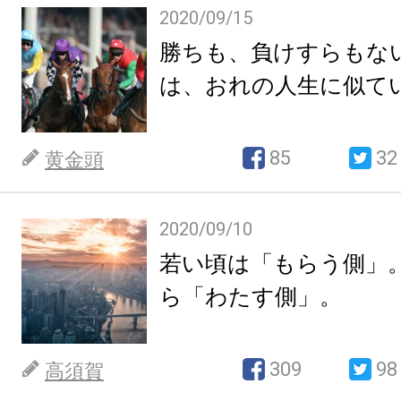
2020/09/15
勝ちも、負けすらもな
は、おれの人生に似て
85
32
黄金頭
2020/09/10
若い頃は「もらう側」
ら「わたす側」。
309
98
高須賀