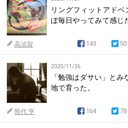
リングフィットアドベ
ぼ毎日やってみて感じ
143
50
高須賀
2020/11/26
「勉強はダサい」とみ
地で育った。
164
78
熊代 亨