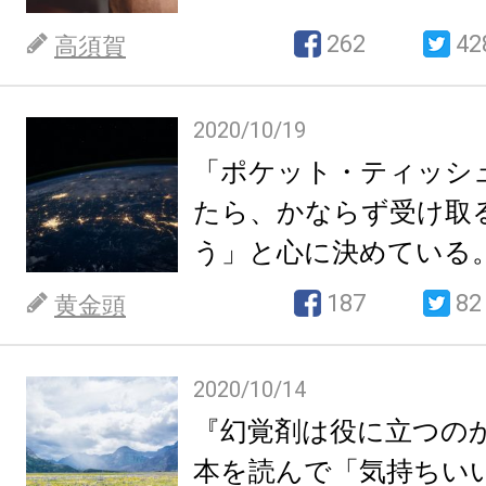
262
42
高須賀
2020/10/19
「ポケット・ティッシ
たら、かならず受け取
う」と心に決めている
187
82
黄金頭
2020/10/14
『幻覚剤は役に立つの
本を読んで「気持ちい