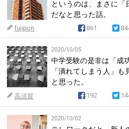
というのは、まさに「
だなと思った話。
fujipon
861
84
2020/10/05
中学受験の是非は「成
「潰れてしまう人」も
と思った。
192
14
高須賀
2020/10/02