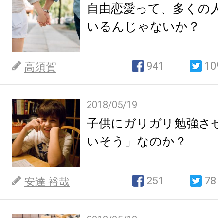
自由恋愛って、多くの
いるんじゃないか？
941
10
高須賀
2018/05/19
子供にガリガリ勉強さ
いそう」なのか？
251
78
安達 裕哉