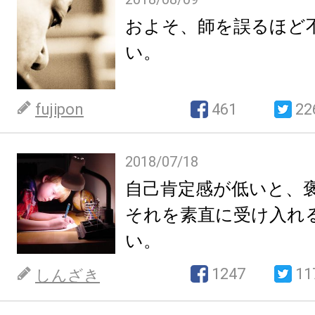
およそ、師を誤るほど
い。
fujipon
461
22
2018/07/18
自己肯定感が低いと、
それを素直に受け入れ
い。
1247
11
しんざき