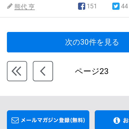
151
44
熊代 亨
次の30件を見る
ページ23