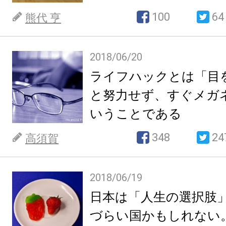
100
64
熊代 亨
2018/06/20
ライフハックとは「目
と努力せず、すぐメガ
いうことである
348
24
高須賀
2018/06/19
日本は「人生の選択肢
づらい国かもしれない