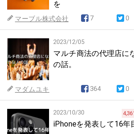
を
7
0
マーブル株式会社
2023/12/05
マルチ商法の代理店に
の話。
364
0
マダムユキ
2023/10/30
4,36
iPhoneを発表して16