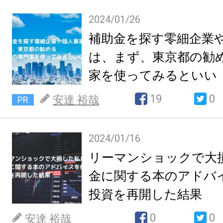
2024/01/26
補助金を探す零細企業
は、まず、東京都の勧
家を使ってみるといい
19
0
安達 裕哉
PR
2024/01/16
リーマンショックで大
金に関する本のアドバ
投資を再開した結果
0
0
安達 裕哉