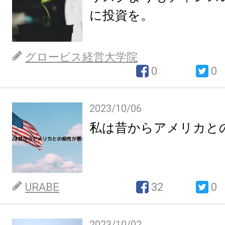
に投資を。
グロービス経営大学院
0
0
2023/10/06
私は昔からアメリカと
URABE
32
0
2023/10/02