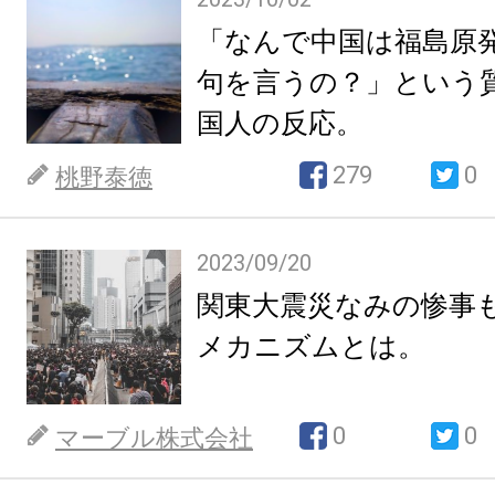
「なんで中国は福島原
句を言うの？」という
国人の反応。
279
0
桃野泰徳
2023/09/20
関東大震災なみの惨事
メカニズムとは。
0
0
マーブル株式会社