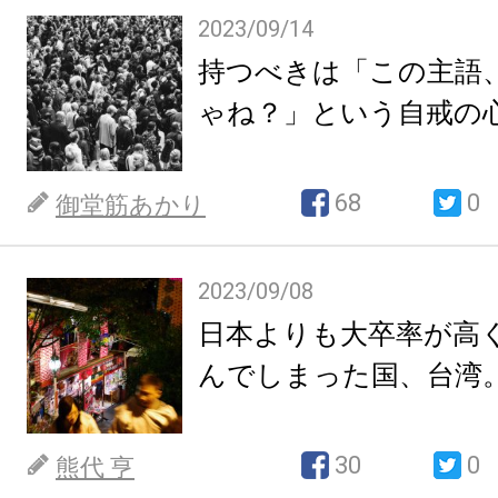
2023/09/14
持つべきは「この主語
ゃね？」という自戒の
68
0
御堂筋あかり
2023/09/08
日本よりも大卒率が高
んでしまった国、台湾
30
0
熊代 亨