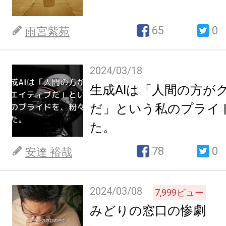
65
0
雨宮紫苑
2024/03/18
生成AIは「人間の方が
だ」という私のプライ
た。
78
0
安達 裕哉
2024/03/08
7,999
ビュー
みどりの窓口の惨劇