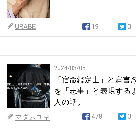
URABE
19
0
2024/03/06
「宿命鑑定士」と肩書
を「志事」と表現する
人の話。
478
0
マダムユキ