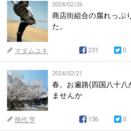
2024/02/26
商店街組合の腐れっぷ
た。
231
0
マダムユキ
2024/02/21
春。お遍路(四国八十八
ませんか
136
0
熊代 亨