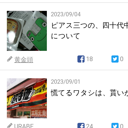
2023/09/04
ピアス三つの、四十代
について
18
0
黄金頭
2023/09/01
慌てるワタシは、貰い
URABE
24
0