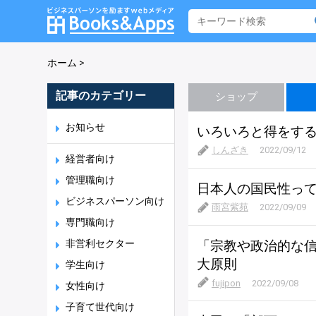
ホーム
>
記事のカテゴリー
ショップ
お知らせ
いろいろと得をす
しんざき
2022/09/12
経営者向け
管理職向け
日本人の国民性っ
ビジネスパーソン向け
雨宮紫苑
2022/09/09
専門職向け
非営利セクター
「宗教や政治的な
大原則
学生向け
fujipon
2022/09/08
女性向け
子育て世代向け