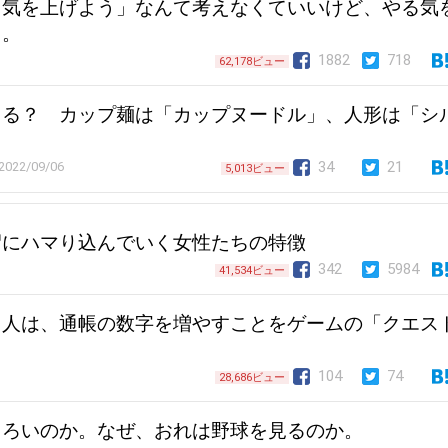
る気を上げよう」なんて考えなくていいけど、やる気
ろ。
1882
718
62,178ビュー
まる？ カップ麺は「カップヌードル」、人形は「シ
34
21
2022/09/06
5,013ビュー
沼にハマり込んでいく女性たちの特徴
342
5984
41,534ビュー
る人は、通帳の数字を増やすことをゲームの「クエス
104
74
28,686ビュー
しろいのか。なぜ、おれは野球を見るのか。