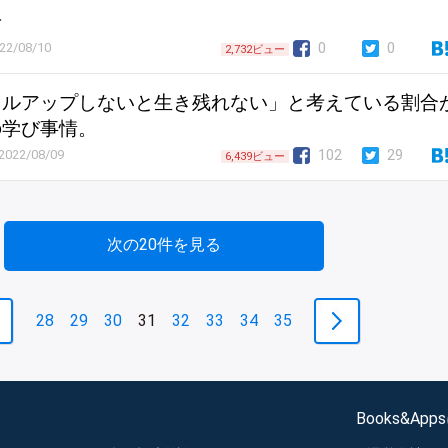
せ
0
0
22/08/10
2,732ビュー
キルアップしないと生き残れない」と考えている割合
の学び事情。
102
29
2022/08/09
6,439ビュー
次の20件を見る
28
29
30
31
32
33
34
35
Books&Ap