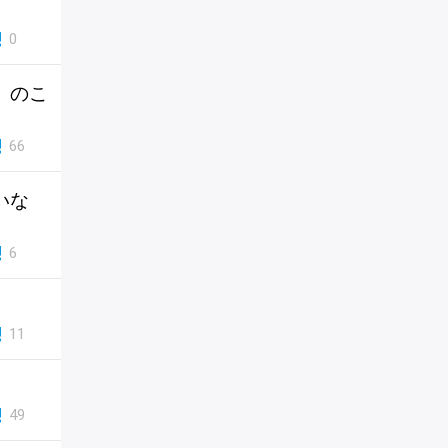
0
」のこ
66
いな
6
11
49