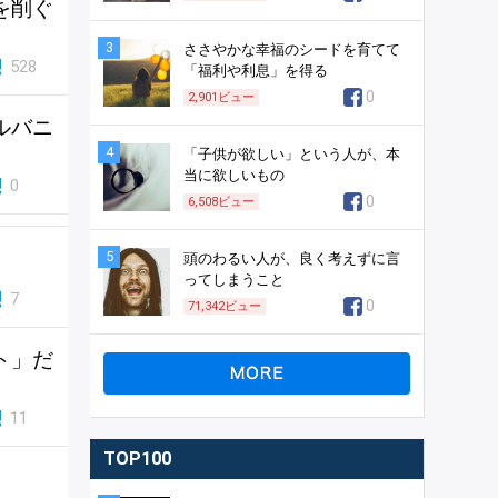
を削ぐ
3
ささやかな幸福のシードを育てて
528
「福利や利息」を得る
0
2,901
ビュー
ルバニ
4
「子供が欲しい」という人が、本
当に欲しいもの
0
0
6,508
ビュー
5
頭のわるい人が、良く考えずに言
ってしまうこと
7
0
71,342
ビュー
ト」だ
11
TOP100