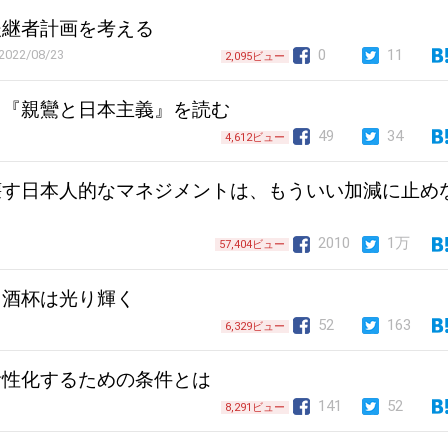
後継者計画を考える
0
11
2022/08/23
2,095ビュー
る『親鸞と日本主義』を読む
49
34
4,612ビュー
壊す日本人的なマネジメントは、もういい加減に止め
2010
1万
57,404ビュー
、酒杯は光り輝く
52
163
6,329ビュー
活性化するための条件とは
141
52
8,291ビュー