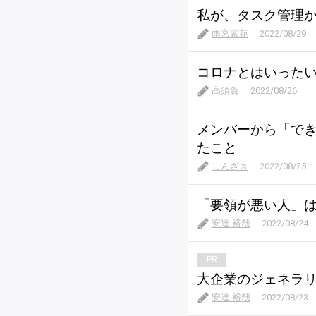
私が、タスク管理
雨宮紫苑
2022/08/29
コロナとはいった
高須賀
2022/08/26
メンバーから「で
たこと
しんざき
2022/08/25
「要領が悪い人」
安達 裕哉
2022/08/24
PR
大企業のジェネラ
安達 裕哉
2022/08/23