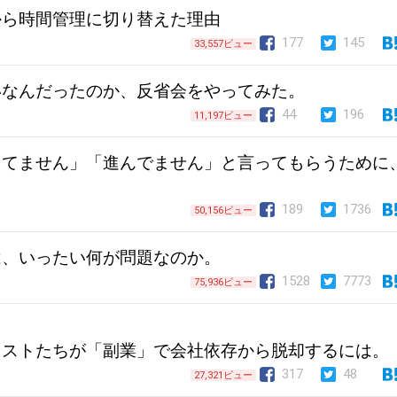
から時間管理に切り替えた理由
177
145
33,557ビュー
いなんだったのか、反省会をやってみた。
44
196
11,197ビュー
きてません」「進んでません」と言ってもらうために
189
1736
50,156ビュー
は、いったい何が問題なのか。
1528
7773
75,936ビュー
リストたちが「副業」で会社依存から脱却するには。
317
48
27,321ビュー