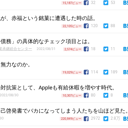
32
53
15,187ビュー
私が、赤福という銘菓に遭遇した時の話。
120
88
22,105ビュー
外債務」の具体的なチェック項目とは。
18
11
業承継総合センター
2022/08/31
2,574ビュー
、無力なのか。
114
189
19,029ビュー
対抗策として、Appleも有給休暇を増やす時代。
80
8
2022/08/30
10,307ビュー
自己啓発書でバカになってしまう人たちを山ほど見た
2972
2.8万
30
220,849ビュー