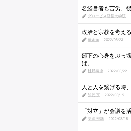
名経営者も苦労、
グロービス経営大学院
政治と宗教を考え
黄金頭
2022/08/23
部下の心身をぶっ
ば。
桃野泰徳
2022/08/22
人と人を繋げる時
熊代 亨
2022/08/19
「対立」が会議を
安達 裕哉
2022/08/18