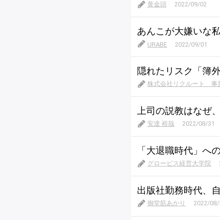
黄金頭
2022/09/02
あんこが大嫌いな
URABE
2022/09/01
隠れたリスク「簿
株式会社リクルート 事
上司の説教はなぜ
安達 裕哉
2022/08/31
「大退職時代」への
グロービス経営大学院
出版社勤務時代、
御堂筋あかり
2022/08/