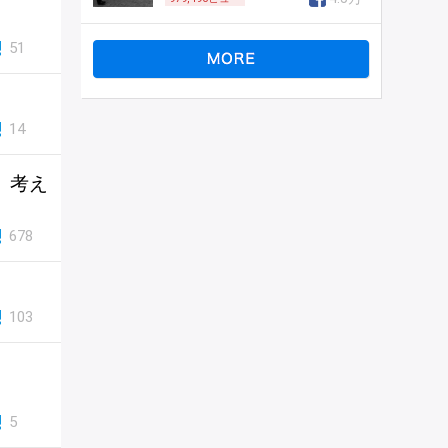
51
14
、考え
678
103
5