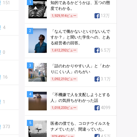
1
151
知的であるかどうかは、五つの態
度でわかる。
13万
1,929,914
ビュー
4
2
「なんで働かないといけないんで
すか？」と聞いた学生への、とあ
る経営者の回答。
6.5万
1,612,292
ビュー
0
3
「話のわかりやすい人」と「わか
りにくい人」のちがい
16
3.1万
1,092,210
ビュー
4
「不機嫌で人を支配しようとする
人」の気持ちがわかった話
1
4099
1,018,233
ビュー
。
5
医者の僕でも、コロナウイルスを
373
ナメていたが、間違っていた。
4.5万
979,490
ビュー