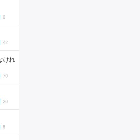
0
42
なけれ
70
20
8