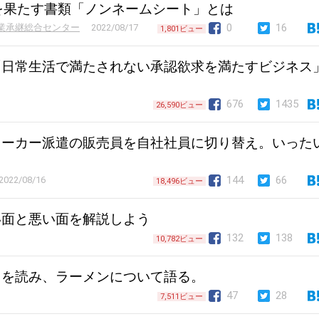
を果たす書類「ノンネームシート」とは
0
16
業承継総合センター
2022/08/17
1,801ビュー
「日常生活で満たされない承認欲求を満たすビジネス
676
1435
26,590ビュー
メーカー派遣の販売員を自社社員に切り替え。いった
144
66
2022/08/16
18,496ビュー
い面と悪い面を解説しよう
132
138
10,782ビュー
』を読み、ラーメンについて語る。
47
28
7,511ビュー