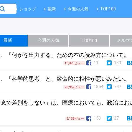
ショップ
最新
今週の人気
TOP100
最新
今週の人気
メルマ
TOP100
る、「何かを出力する」ための本の読み方について。
11
130
13,323ビュー
て、「科学的思考」と、致命的に相性が悪いみたい。
1854
747
25,962ビュー
信念で差別をしない」は、医療においても、政治にお
153
37
5,138ビュー