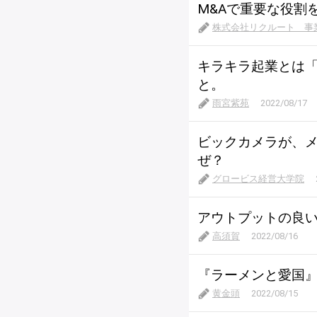
M&Aで重要な役割
株式会社リクルート 事
キラキラ起業とは
と。
雨宮紫苑
2022/08/17
ビックカメラが、
ぜ？
グロービス経営大学院
アウトプットの良
高須賀
2022/08/16
『ラーメンと愛国
黄金頭
2022/08/15