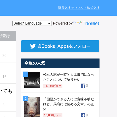
運営会社 ティネクト株式会社
Powered by
Translate
ガ登録
20
今週の人気
1
松本人志が一時的人工肛門になっ
16
たことについて語りたい
0
11,155
ビュー
いても
2
「国語ができる人には意味不明だ
けど、馬鹿には読める文章」の正
4
体
0
10,850
ビュー