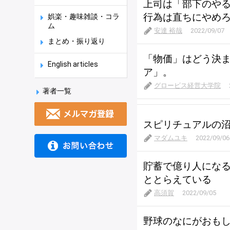
上司は「部下のや
行為は直ちにやめ
娯楽・趣味雑談・コラ
ム
安達 裕哉
2022/09/07
まとめ・振り返り
「物価」はどう決
English articles
ア」。
グロービス経営大学院
著者一覧
スピリチュアルの
マダムユキ
2022/09/06
貯蓄で億り人にな
ととらえている
高須賀
2022/09/05
野球のなにがおも