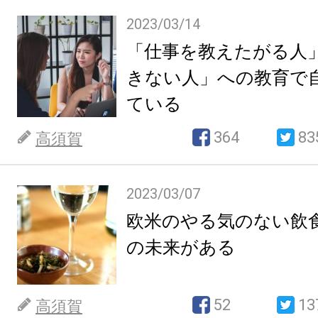
2023/03/14
「仕事を教えたがる人
きない人」への教育で
ている
364
83
高須賀
2023/03/07
欧米のやる気のない飲
の未来がある
52
13
高須賀