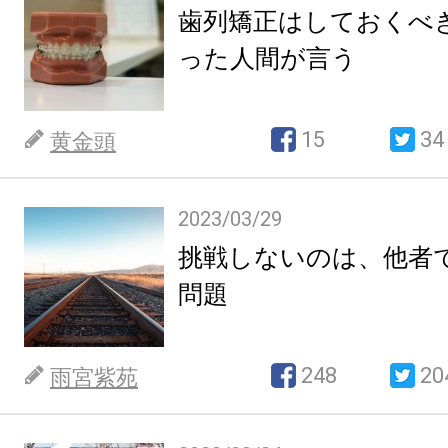
歯列矯正はしておくべ
った人間が言う
15
34
黄金頭
2023/03/29
挑戦しないのは、他者
問題
248
20
雨宮紫苑