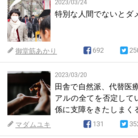
2023/03/24
特別な人間でないとダ
692
25
御堂筋あかり
2023/03/20
田舎で自然派、代替医
アルの全てを否定して
係に支障をきたしまく
131
35
マダムユキ