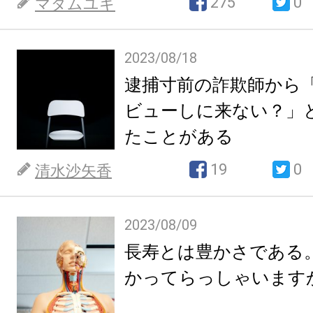
275
0
マダムユキ
2023/08/18
逮捕寸前の詐欺師から
ビューしに来ない？」
たことがある
19
0
清水沙矢香
2023/08/09
長寿とは豊かさである
かってらっしゃいます