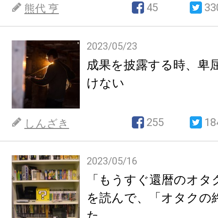
45
33
熊代 亨
2023/05/23
成果を披露する時、卑
けない
255
18
しんざき
2023/05/16
「もうすぐ還暦のオタ
を読んで、「オタクの
た。