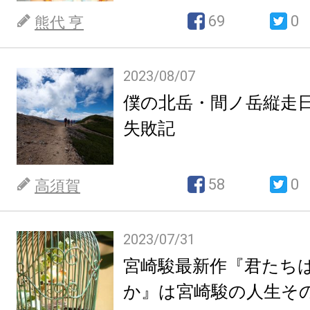
69
0
熊代 亨
2023/08/07
僕の北岳・間ノ岳縦走
失敗記
58
0
高須賀
2023/07/31
宮崎駿最新作『君たち
か』は宮崎駿の人生そ