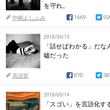
を守れ。
1669
92
中嶋よしふみ
2018/05/15
「話せばわかる」だな
嘘だった
870
38
高須賀
2018/05/14
「スゴい」を言語化す