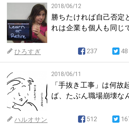
2018/06/12
勝ちたければ自己否定
れは企業も個人も同じ
237
48
ひろすぎ
2018/06/11
「手抜き工事」は何故
ば、たぶん職場崩壊な
512
16
ハルオサン