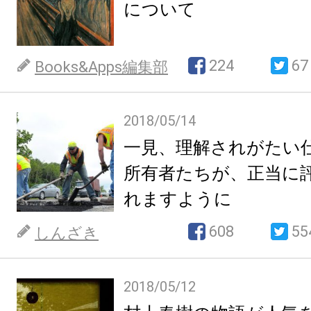
について
224
67
Books&Apps編集部
2018/05/14
一見、理解されがたい
所有者たちが、正当に
れますように
608
55
しんざき
2018/05/12