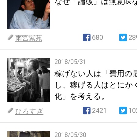
なぜ「論破」は無意味
680
28
雨宮紫苑
2018/05/31
稼げない人は「費用の
し、稼げる人はとにか
化」を考える。
2421
10
ひろすぎ
2018/05/30