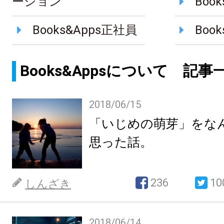
ーション
Boo
Books&Apps正社員
Boo
Books&Appsについて 記事
2018/06/15
「いじめの萌芽」をな
思った話。
236
10
しんざき
2018/06/14