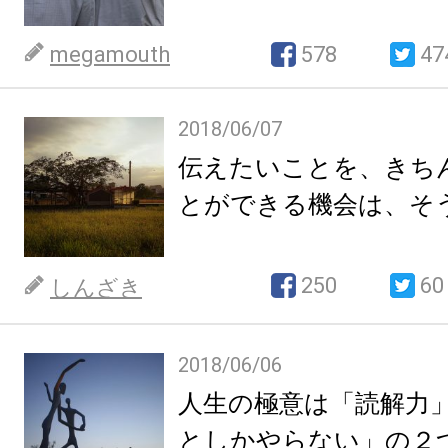
megamouth
578
47
2018/06/07
伝えたいことを、きち
とができる機会は、そ
250
60
しんざき
2018/06/06
人生の極意は「読解力
としかやらない」の２