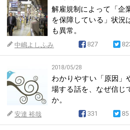
解雇規制によって「企
を保障している」状況
も異常。
827
82
中嶋よしふみ
2018/05/28
わかりやすい「原因」
場する話を、なぜ信じ
か。
331
85
安達 裕哉