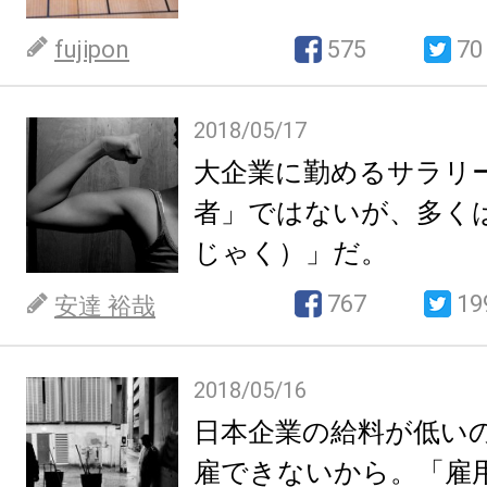
fujipon
575
70
2018/05/17
大企業に勤めるサラリ
者」ではないが、多く
じゃく）」だ。
767
19
安達 裕哉
2018/05/16
日本企業の給料が低い
雇できないから。「雇