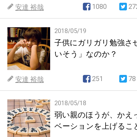
1080
27
安達 裕哉
2018/05/19
子供にガリガリ勉強さ
いそう」なのか？
251
78
安達 裕哉
2018/05/18
弱い親のほうが、かえ
ベーションを上げるこ