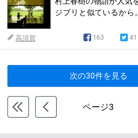
村上春樹の物語が人気
ジブリと似ているから
163
41
高須賀
次の30件を見る
ページ3