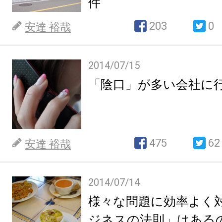
件
203
0
安達 裕哉
2014/07/15
「陰口」が多い会社に
475
62
安達 裕哉
2014/07/14
様々な問題に効率よく
ジネスの法則」はある