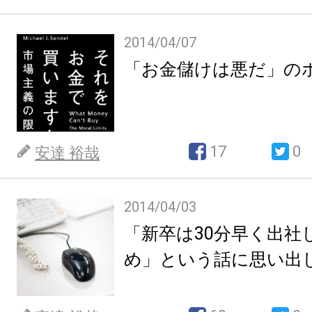
2014/04/07
「お金儲けは悪だ」の
17
0
安達 裕哉
2014/04/03
「新卒は30分早く出社
め」という話に思い出