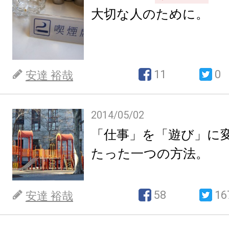
大切な人のために。
11
0
安達 裕哉
2014/05/02
「仕事」を「遊び」に
たった一つの方法。
58
16
安達 裕哉