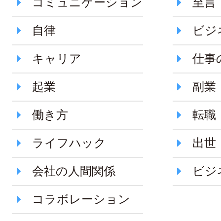
コミュニケーション
至言
自律
ビジ
キャリア
仕事
起業
副業
働き方
転職
ライフハック
出世
会社の人間関係
ビジ
コラボレーション