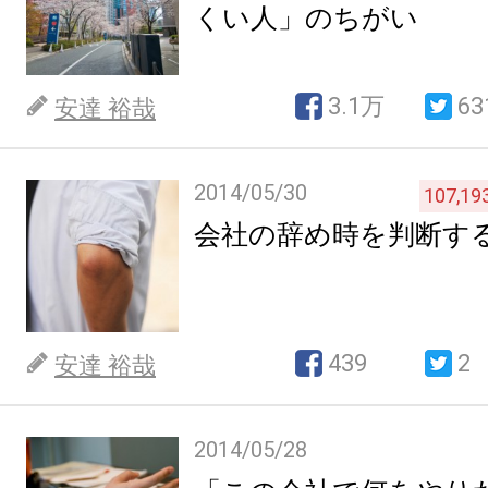
くい人」のちがい
3.1万
63
安達 裕哉
2014/05/30
107,19
会社の辞め時を判断す
439
2
安達 裕哉
2014/05/28