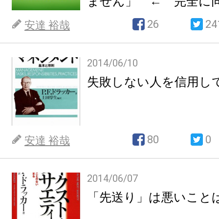
ません」 ← 完全に
26
24
安達 裕哉
2014/06/10
失敗しない人を信用し
80
0
安達 裕哉
2014/06/07
「先送り」は悪いこと