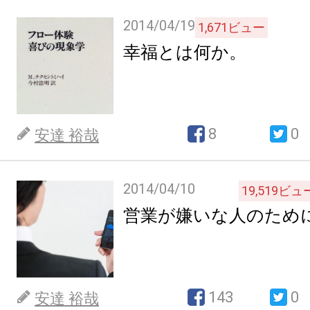
2014/04/19
1,671
ビュー
幸福とは何か。
8
0
安達 裕哉
2014/04/10
19,519
ビュ
営業が嫌いな人のため
143
0
安達 裕哉