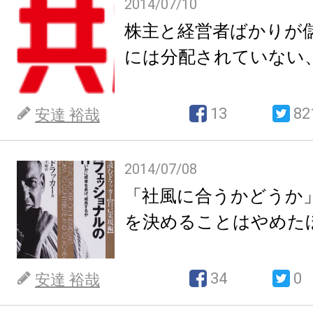
2014/07/10
株主と経営者ばかりが
には分配されていない
13
82
安達 裕哉
2014/07/08
「社風に合うかどうか
を決めることはやめた
34
0
安達 裕哉