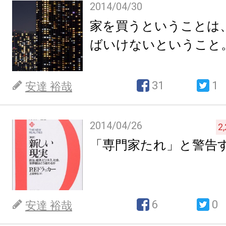
2014/04/30
家を買うということは
ばいけないということ
31
1
安達 裕哉
2014/04/26
2
「専門家たれ」と警告
6
0
安達 裕哉