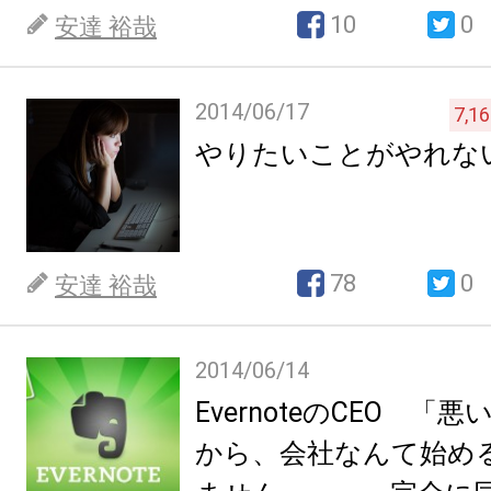
10
0
安達 裕哉
2014/06/17
7,1
やりたいことがやれな
78
0
安達 裕哉
2014/06/14
EvernoteのCEO 
から、会社なんて始め