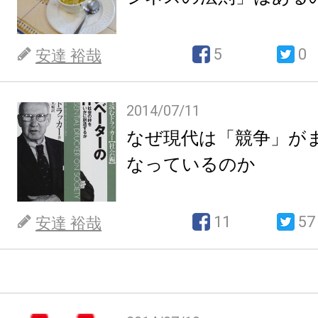
5
0
安達 裕哉
2014/07/11
なぜ現代は「競争」が
なっているのか
11
57
安達 裕哉