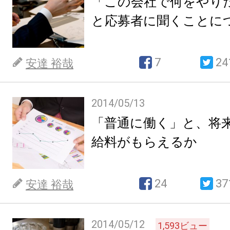
「この会社で何をやり
と応募者に聞くことに
7
24
安達 裕哉
2014/05/13
「普通に働く」と、将
給料がもらえるか
24
37
安達 裕哉
2014/05/12
1,593
ビュー