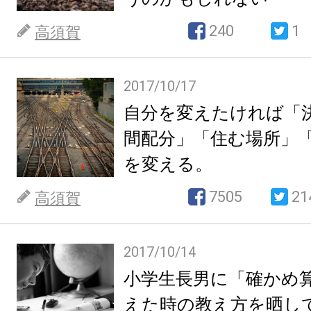
240
1
高須賀
2017/10/17
自分を変えたければ「
間配分」「住む場所」
を変える。
7505
21
高須賀
2017/10/14
小学生長男に「確かめ
えた時の教え方を晒し