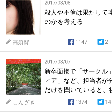
2017/08/08
殺人や不倫は果たして
のかを考える
1147
2
高須賀
2017/08/07
新卒面接で「サークル
ィア」など、担当者が
だけを聞いていると、
絶を加速するのでは。
1374
14
しんざき