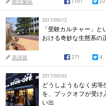
1191
23
雨宮紫苑
2017/09/12
「受験カルチャー」と
おける奇妙な生態系の
271
4
高須賀
2017/09/05
どうしようもなく劣等
を、ブックオフが受け
い出