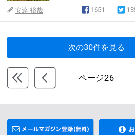
1651
13
安達 裕哉
次の30件を見る
ページ26