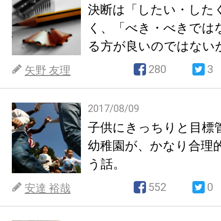
決断は「したい・した
く、「べき・べきでは
る方が良いのではない
280
3
矢野 友理
2017/08/09
子供にきっちりと目標
幼稚園が、かなり合理
う話。
552
0
安達 裕哉