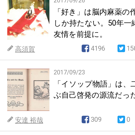
2017/09/26
「好き」は脳内麻薬の
しか持たない。50年一
友情を前提に。
4196
15
高須賀
2017/09/23
「イソップ物語」は、
ぶ自己啓発の源流だっ
309
0
安達 裕哉