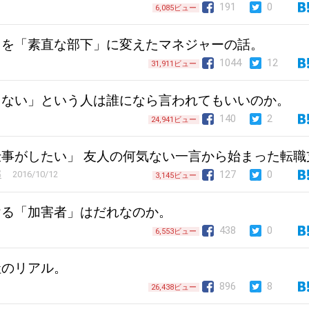
191
0
6,085ビュー
」を「素直な部下」に変えたマネジャーの話。
1044
12
31,911ビュー
くない」という人は誰になら言われてもいいのか。
140
2
24,941ビュー
事がしたい」 友人の何気ない一言から始まった転職
127
0
部
2016/10/12
3,145ビュー
ける「加害者」はだれなのか。
438
0
6,553ビュー
社のリアル。
896
8
26,438ビュー