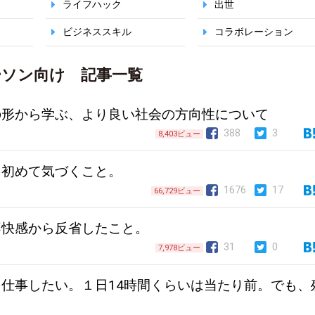
ライフハック
出世
ビジネススキル
コラボレーション
ーソン向け 記事一覧
形から学ぶ、より良い社会の方向性について
388
3
8,403ビュー
て初めて気づくこと。
1676
17
66,729ビュー
不快感から反省したこと。
31
0
7,978ビュー
仕事したい。１日14時間くらいは当たり前。でも、