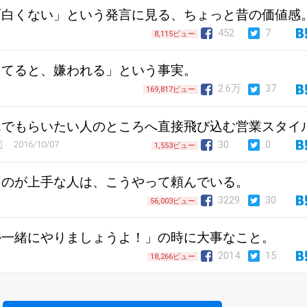
面白くない」という発言に見る、ちょっと昔の価値感
452
7
8,115ビュー
ってると、嫌われる」という事実。
2.6万
37
169,817ビュー
んでもらいたい人のところへ直接飛び込む営業スタイ
30
0
部
2016/10/07
1,553ビュー
るのが上手な人は、こうやって頼んでいる。
3229
30
56,003ビュー
か一緒にやりましょうよ！」の時に大事なこと。
2014
15
18,266ビュー