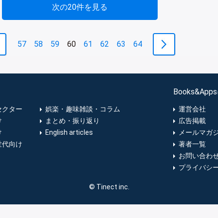
次の20件を見る
57
58
59
60
61
62
63
64
Books&Ap
セクター
娯楽・趣味雑談・コラム
運営会社
け
まとめ・振り返り
広告掲載
け
English articles
メールマガ
世代向け
著者一覧
お問い合わ
プライバシ
© Tinect inc.