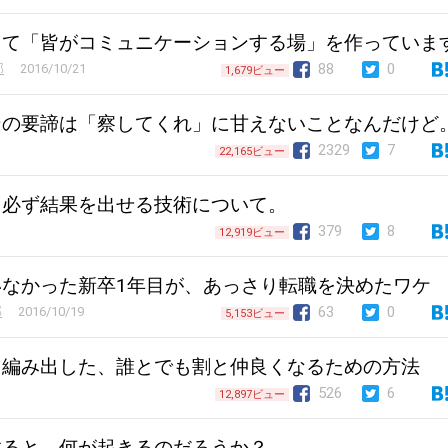
じて「皆がコミュニケーションする場」を作っていま
88
0
部
2016/10/21
1,679ビュー
ンの要諦は「察してくれ」に甘えないことなんだけど
2329
7
22,165ビュー
う必ず結果を出せる技術について。
379
8
12,919ビュー
なかった新卒1年目が、あっさり転職を決めたワケ
63
0
部
2016/10/19
5,153ビュー
編み出した、誰とでも割と仲良くなるための方法
526
6
12,897ビュー
すると、何が起きるのだろうか？