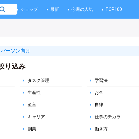
ショップ
最新
今週の人気
TOP100
スパーソン向け
絞り込み
タスク管理
学習法
生産性
お金
至言
自律
キャリア
仕事のチカラ
副業
働き方