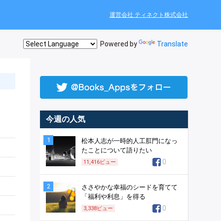
運営会社 ティネクト株式会社
Powered by
Translate
今週の人気
1
松本人志が一時的人工肛門になっ
たことについて語りたい
0
11,416
ビュー
2
ささやかな幸福のシードを育てて
「福利や利息」を得る
0
3,338
ビュー