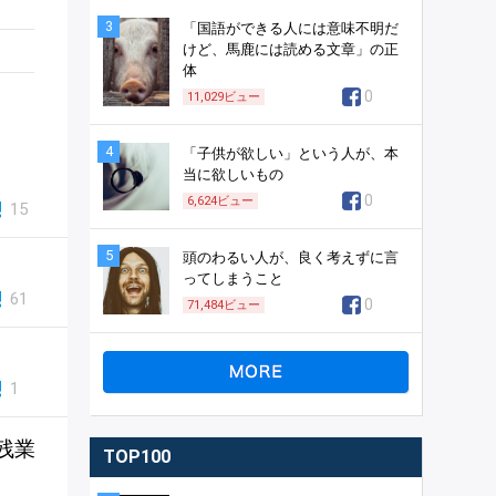
3
「国語ができる人には意味不明だ
けど、馬鹿には読める文章」の正
体
0
11,029
ビュー
4
「子供が欲しい」という人が、本
当に欲しいもの
0
6,624
ビュー
15
5
頭のわるい人が、良く考えずに言
ってしまうこと
61
0
71,484
ビュー
1
残業
TOP100