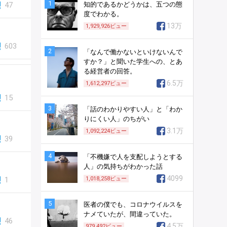
1
47
知的であるかどうかは、五つの態
度でわかる。
13万
1,929,926
ビュー
603
2
「なんで働かないといけないんで
すか？」と聞いた学生への、とあ
る経営者の回答。
6.5万
1,612,297
ビュー
15
3
「話のわかりやすい人」と「わか
りにくい人」のちがい
3.1万
1,092,224
ビュー
39
4
「不機嫌で人を支配しようとする
人」の気持ちがわかった話
4099
1
1,018,258
ビュー
5
医者の僕でも、コロナウイルスを
ナメていたが、間違っていた。
46
4.5万
979,492
ビュー