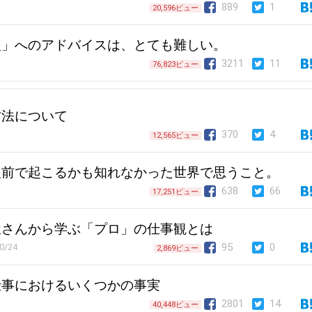
889
1
20,596ビュー
人」へのアドバイスは、とても難しい。
3211
11
76,823ビュー
方法について
370
4
12,565ビュー
眼前で起こるかも知れなかった世界で思うこと。
638
66
17,251ビュー
屋さんから学ぶ「プロ」の仕事観とは
95
0
0/24
2,869ビュー
仕事におけるいくつかの事実
2801
14
40,448ビュー