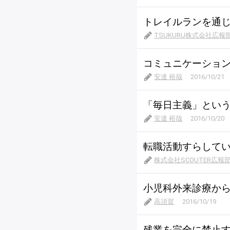
トレイルランを通
TSUKURU株式会社広報
コミュニケーショ
安達 裕哉
2016/10/21
「毎日主義」とい
安達 裕哉
2016/10/20
転職活動すらしてい
株式会社SCOUTER広報
小児科外来診療から
高須賀
2016/10/19
残業を完全に禁止