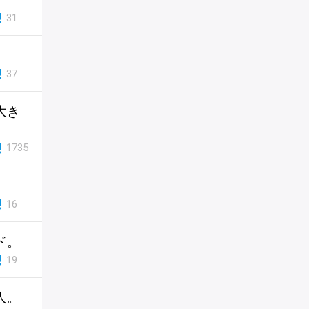
31
。
37
大き
1735
16
ド。
19
人。