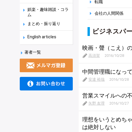
転職
娯楽・趣味雑談・コラ
会社の人間関係
ム
まとめ・振り返り
ビジネスパ
English articles
映画・聲（こえ）の
著者一覧
高須賀
2016/10/28
中間管理職になっ
安達 裕哉
2016/10/28
営業スマイルへの
矢野 友理
2016/10/27
理想をいうとめちゃ
は絶対しない