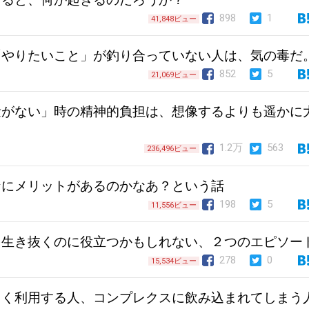
898
1
41,848ビュー
「やりたいこと」が釣り合っていない人は、気の毒だ
852
5
21,069ビュー
量がない」時の精神的負担は、想像するよりも遥かに
1.2万
563
236,496ビュー
なにメリットがあるのかなあ？という話
198
5
11,556ビュー
を生き抜くのに役立つかもしれない、２つのエピソー
278
0
15,534ビュー
まく利用する人、コンプレクスに飲み込まれてしまう