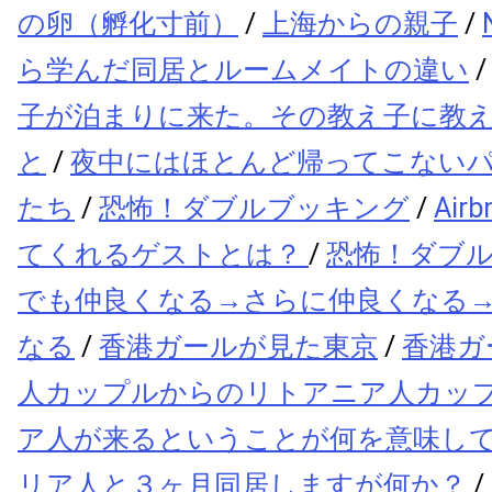
の卵（孵化寸前）
/
上海からの親子
/
ら学んだ同居とルームメイトの違い
子が泊まりに来た。その教え子に教
と
/
夜中にはほとんど帰ってこない
たち
/
恐怖！ダブルブッキング
/
Ai
てくれるゲストとは？
/
恐怖！ダブ
でも仲良くなる→さらに仲良くなる
なる
/
香港ガールが見た東京
/
香港ガ
人カップルからのリトアニア人カッ
ア人が来るということが何を意味し
リア人と３ヶ月同居しますが何か？
/