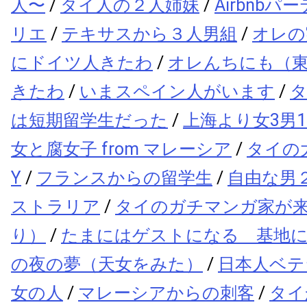
人〜
/
タイ人の２人姉妹
/
Airbnb
リエ
/
テキサスから３人男組
/
オレの
にドイツ人きたわ
/
オレんちにも（
きたわ
/
いまスペイン人がいます
/
は短期留学生だった
/
上海より女3男
女と腐女子 from マレーシア
/
タイの大
Y
/
フランスからの留学生
/
自由な男２人
ストラリア
/
タイのガチマンガ家が
り）
/
たまにはゲストになる 基地
の夜の夢（天女をみた）
/
日本人ベテ
女の人
/
マレーシアからの刺客
/
タイ