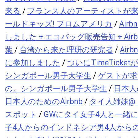
来る
/
フランス人のアーティストが
ールドキッズ! フロムアメリカ
/
Air
しました + エコバッグ販売告知 + Air
葉
/
台湾から来た理研の研究者
/
Air
に参加しました
/
ついにTimeTicket
シンガポール男子大学生
/
ゲストが求
の。シンガポール男子大学生
/
日本人
日本人のためのAirbnb
/
タイ人姉妹@
スポット
/
GWにタイ女子4人と一緒
子4人からのインドネシア男4人から