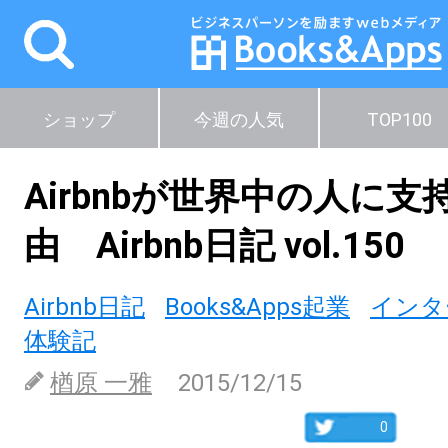
ショップ
今週の人気
TOP100
Airbnbが世界中の人に
由 Airbnb日記 vol.150
Airbnb日記
Books&Apps起業
インタ
体験記
楢原 一雅
2015/12/15
0