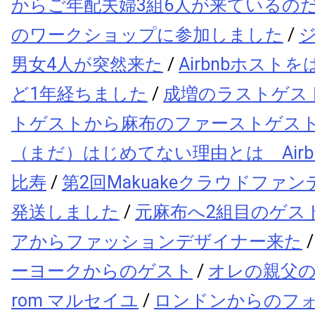
からご年配夫婦3組6人が来ているの
のワークショップに参加しました
/
男女4人が突然来た
/
Airbnbホスト
ど1年経ちました
/
成増のラストゲス
トゲストから麻布のファーストゲス
（まだ）はじめてない理由とは Airbnb 
比寿
/
第2回Makuakeクラウドファ
発送しました
/
元麻布へ2組目のゲス
アからファッションデザイナー来た
ーヨークからのゲスト
/
オレの親父の
rom マルセイユ
/
ロンドンからのフ