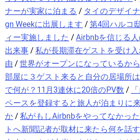
ナーが実家に泊まる
/
タイのデザイナーが
gn Weekに出展します
/
第4回ハルコ
ィー実施しました
/
Airbnbを信じ
出来事
/
私が長期滞在ゲストを受け入
由
/
世界がオープンになっているか
部屋に３ゲスト来ると自分の居場所
で何が？11月3連休に20倍のPV数
/
「
ペースを登録すると旅人が泊まりに
か
/
私がもしAirbnbをやってなかっ
トへ新聞記者が取材に来たら何を話