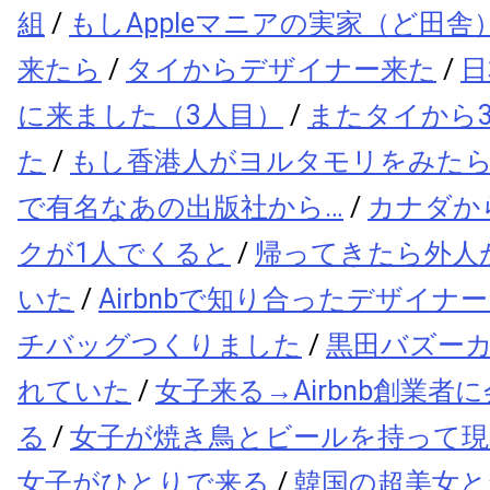
組
/
もしAppleマニアの実家（ど田舎）
来たら
/
タイからデザイナー来た
/
日
に来ました（3人目）
/
またタイから
た
/
もし香港人がヨルタモリをみた
で有名なあの出版社から…
/
カナダか
クが1人でくると
/
帰ってきたら外人
いた
/
Airbnbで知り合ったデザイナ
チバッグつくりました
/
黒田バズー
れていた
/
女子来る→Airbnb創業者
る
/
女子が焼き鳥とビールを持って現
女子がひとりで来る
/
韓国の超美女と