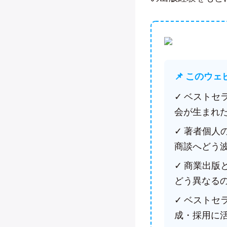
📌 このウ
✓ ベスト
会が生まれ
✓ 著者個
商談へどう
✓ 商業出
どう異なる
✓ ベスト
成・採用に