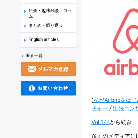
娯楽・趣味雑談・コラ
ム
まとめ・振り返り
English articles
著者一覧
(
私がAirbnbをは
チャー
/
出張コン
Vol.144
から続き
多くのメディアに取