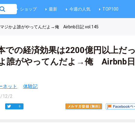
ショップ
最新
今週の人気
TOP100
ジかよ誰がやってんだよ→俺 Airbnb日記 vol.145
の日本での経済効果は2200億円以上だ
誰がやってんだよ→俺 Airbnb
ーネット
体験記
/12/2
0