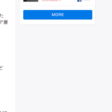
た
ア層
ど