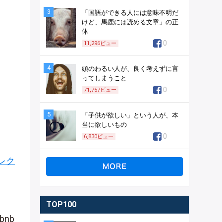
3
「国語ができる人には意味不明だ
けど、馬鹿には読める文章」の正
体
0
11,296
ビュー
4
頭のわるい人が、良く考えずに言
ってしまうこと
0
71,757
ビュー
5
「子供が欲しい」という人が、本
当に欲しいもの
0
6,830
ビュー
レク
TOP100
nb