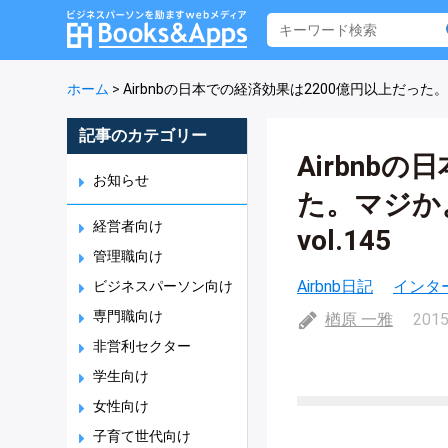
ホーム
>
Airbnbの日本での経済効果は2200億円以上だった。マ
記事のカテゴリー
Airbnb
お知らせ
た。マジかよ
経営者向け
vol.145
管理職向け
Airbnb日記
インタ
ビジネスパーソン向け
専門職向け
楢原 一雅
2015
非営利セクター
学生向け
女性向け
子育て世代向け