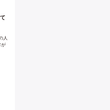
って
の人
方が