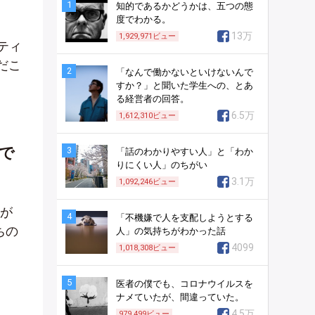
1
知的であるかどうかは、五つの態
度でわかる。
13万
1,929,971
ビュー
ニティ
だこ
2
「なんで働かないといけないんで
すか？」と聞いた学生への、とあ
る経営者の回答。
6.5万
1,612,310
ビュー
いで
3
「話のわかりやすい人」と「わか
りにくい人」のちがい
3.1万
1,092,246
ビュー
トが
4
「不機嫌で人を支配しようとする
ちの
人」の気持ちがわかった話
4099
1,018,308
ビュー
5
医者の僕でも、コロナウイルスを
ナメていたが、間違っていた。
4.5万
979,499
ビュー