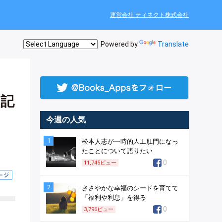
運営会社 ティネクト株式会社
Powered by
Translate
っ
日記
今週の人気
1
松本人志が一時的人工肛門になっ
たことについて語りたい
0
11,745
ビュー
2
ささやかな幸福のシードを育てて
「福利や利息」を得る
0
3,796
ビュー