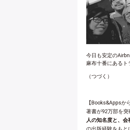
今日も安定のAir
麻布十番にあるト
（つづく）
【Books&App
著書が92万部を
人の知名度と、会
の出版経験をもと