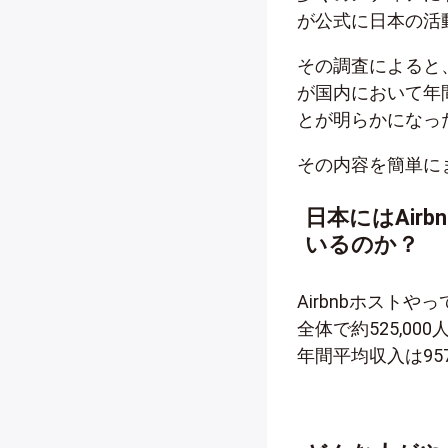
が公式に日本の活
その調査によると、2
が国内において年間
とが明らかになっ
その内容を簡単に
日本にはAir
いるのか？
Airbnbホスト
全体で約525,0
年間平均収入は957